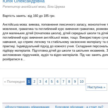
Юлія Олександрівна
Репетитор англійської мови, Біла Церква
Вартість занять: від 160 до 185 грн.
Англійська мова: вимова, поповнення лексичного запасу, монологічне т
мовлення, граматика та поглиблений курс вивчення граматики, розмовн
для маленьких дітей (початкова школа), дітей середньої школи та діте
поглиблений курс вивчення англійської мови, тощо. Використовую суч
навчання, що сприяє легкому та стабільному засвоєнню матеріалу та
практиці. Індивідуальний підхід до кожного учня. Складання персональ
підбору матеріалів. Підготовка дітей до школи та шкільних екзаменів,
англомовних підручників, аудіо та відео матеріалів. Під час занять до
розібратися в...
« Попередня
1
2
3
4
5
6
7
8
9
10
Наступна »
«Искусственное» образование
Курсовое обучение - а стоит ли?