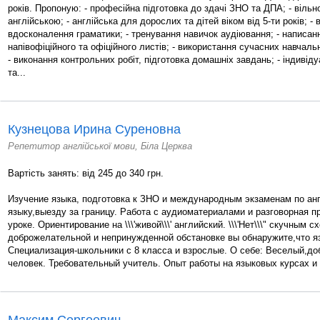
років. Пропоную: - професійна підготовка до здачі ЗНО та ДПА; - віль
англійською; - англійська для дорослих та дітей віком від 5-ти років; - 
вдосконалення граматики; - тренування навичок аудіювання; - написан
напівофіційного та офіційного листів; - використання сучасних навчальн
- виконання контрольних робіт, підготовка домашніх завдань; - індивід
та...
Кузнецова Ирина Суреновна
Репетитор англійської мови, Біла Церква
Вартість занять: від 245 до 340 грн.
Изучение языка, подготовка к ЗНО и международным экзаменам по ан
языку,выезду за границу. Работа с аудиоматериалами и разговорная п
уроке. Ориентирование на \\\'живой\\\' английский. \\\'Нет\\\" скучным 
доброжелательной и непринужденной обстановке вы обнаружите,что яз
Специализация-школьники с 8 класса и взрослые. О себе: Веселый,д
человек. Требовательный учитель. Опыт работы на языковых курсах и 