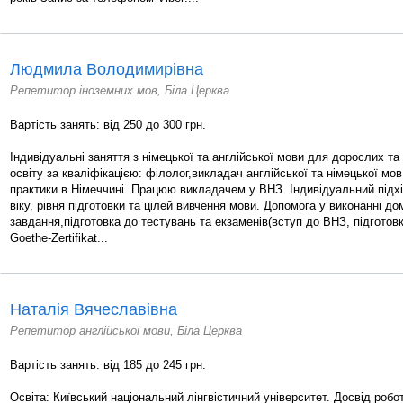
Людмила Володимирівна
Репетитор іноземних мов, Біла Церква
Вартість занять: від 250 до 300 грн.
Індивідуальні заняття з німецької та англійської мови для дорослих т
освіту за кваліфікацією: філолог,викладач англійської та німецької м
практики в Німеччині. Працюю викладачем у ВНЗ. Індивідуальний підхі
віку, рівня підготовки та цілей вивчення мови. Допомога у виконанні д
завдання,підготовка до тестувань та екзаменів(вступ до ВНЗ, підготов
Goethe-Zertifikat...
Наталія Вячеславівна
Репетитор англійської мови, Біла Церква
Вартість занять: від 185 до 245 грн.
Освіта: Київський національний лінгвістичний університет. Досвід роб