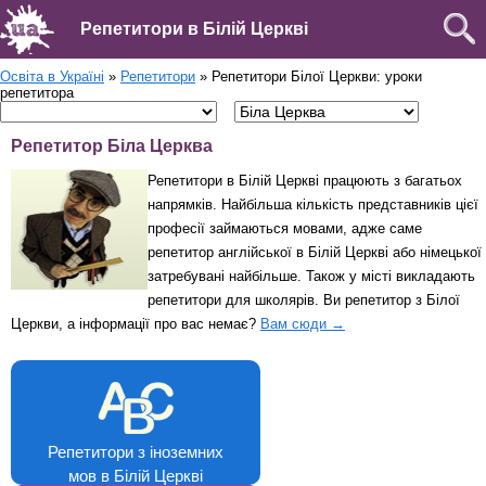
Репетитори в Білій Церкві
Освіта в Україні
»
Репетитори
» Репетитори Білої Церкви: уроки
репетитора
Репетитор Біла Церква
Репетитори в Білій Церкві працюють з багатьох
напрямків. Найбільша кількість представників цієї
професії займаються мовами, адже саме
репетитор англійської в Білій Церкві або німецької
затребувані найбільше. Також у місті викладають
репетитори для школярів. Ви репетитор з Білої
Церкви, а інформації про вас немає?
Вам сюди →
Репетитори з іноземних
мов в Білій Церкві