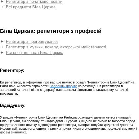
Репетитор з початкової освіти
Всі предмети Біла Церква
Біла Церква: репетитори з професій
Репетитор з програмування
Репетитор з музики, вокалу, акторської майстерності
Всі спеціальності Біла Церква
Репетитору:
Ви репетитор, а інформації про вас ще немає в розділі "Репетитори в Білій Церкві" на
Parta.ua? Ви багато втрачаєте!
Заповніть форму
на розміщення репетитора в
загальний каталог і після модерації ваша анкета з'явиться в загальному каталозі
викладачів.
Відвідувачу:
У розділі «Репетитори в Білій Церкві» на Parta.ua розміщені далеко не всі викладачі
Білої Церкви, які пропонують індивідуальні уроки. Якщо ви не зможете вибрати серед
представленого списку відповідного репетитора, використовуйте додаткові джерела
інформації: дошки оголошень, газети з приватними оголошеннями, пошукові системи і
досвід знайомих.