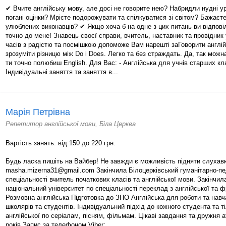
✔ Вчите англійську мову, але досі не говорите нею? Набридли нудні уро
погані оцінки? Мрієте подорожувати та спілкуватися зі світом? Бажаєте
улюблених виконавців? ✔ Якщо хоча б на одне з цих питань ви відповіл
точно до мене! Знавець своєї справи, вчитель, наставник та провідник у
часів з радістю та посмішкою допоможе Вам нарешті заГоворити англі
зрозуміти різницю між Do і Does. Легко та без страждать. Да, так мож
ти точно полюбиш English. Для Вас: - Англійська для учнів старших кла
Індивідуальні заняття та заняття в...
Марія Петрівна
Репетитор англійської мови, Біла Церква
Вартість занять: від 150 до 220 грн.
Будь ласка пишіть на Вайбер! Не завжди є можливість підняти слухавк
masha.mizerna31@gmail.com Закінчила Білоцерківський гуманітарно-пе
спеціальності вчитель початкових класів та англійської мови. Закінчи
національний університет по спеціальності переклад з англійської та ф
Розмовна англійська Підготовка до ЗНО Англійська для роботи та навч
школярів та студентів. Індивідуальний підхід до кожного студента та т
англійської по серіалам, пісням, фільмам. Цікаві завдання та дружня
років Запис за телефоном Viber:...