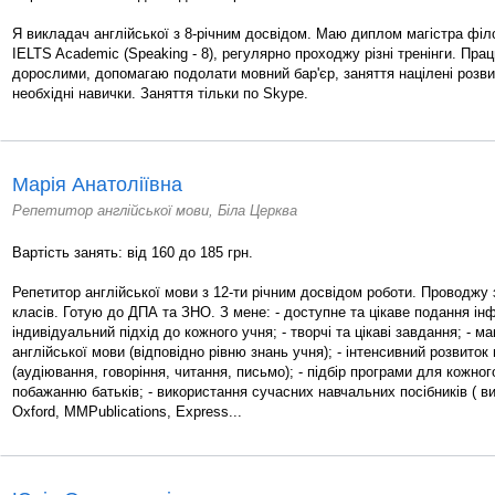
Я викладач англійської з 8-річним досвідом. Маю диплом магістра філо
IELTS Academic (Speaking - 8), регулярно проходжу різні тренінги. Пра
дорослими, допомагаю подолати мовний бар'єр, заняття націлені розви
необхідні навички. Заняття тільки по Skype.
Марія Анатоліївна
Репетитор англійської мови, Біла Церква
Вартість занять: від 160 до 185 грн.
Репетитор англійської мови з 12-ти річним досвідом роботи. Проводжу 
класів. Готую до ДПА та ЗНО. З мене: - доступне та цікаве подання інф
індивідуальний підхід до кожного учня; - творчі та цікаві завдання; - 
англійської мови (відповідно рівню знань учня); - інтенсивний розвиток
(аудіювання, говоріння, читання, письмо); - підбір програми для кожног
побажанню батьків; - використання сучасних навчальних посібників ( в
Oxford, MMPublications, Express...