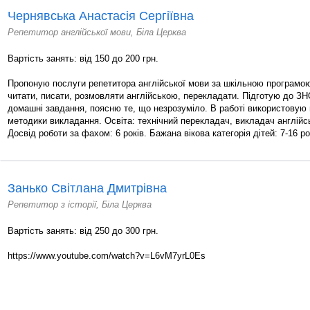
Чернявська Анастасія Сергіївна
Репетитор англійської мови, Біла Церква
Вартість занять: від 150 до 200 грн.
Пропоную послуги репетитора англійської мови за шкільною програмо
читати, писати, розмовляти англійською, перекладати. Підготую до З
домашні завдання, поясню те, що незрозуміло. В работі використовую
методики викладання. Освіта: технічний перекладач, викладач англійс
Досвід роботи за фахом: 6 років. Бажана вікова категорія дітей: 7-16 рок
Занько Світлана Дмитрівна
Репетитор з історії, Біла Церква
Вартість занять: від 250 до 300 грн.
https://www.youtube.com/watch?v=L6vM7yrL0Es