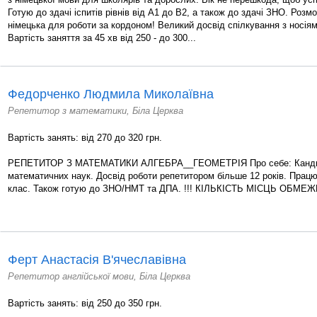
Готую до здачі іспитів рівнів від А1 до В2, а також до здачі ЗНО. Розм
німецька для роботи за кордоном! Великий досвід спілкування з носія
Вартість заняття за 45 хв від 250 - до 300...
Федорченко Людмила Миколаївна
Репетитор з математики, Біла Церква
Вартість занять: від 270 до 320 грн.
РЕПЕТИТОР З МАТЕМАТИКИ АЛГЕБРА__ГЕОМЕТРІЯ Про себе: Кандид
математичних наук. Досвід роботи репетитором більше 12 років. Працю
клас. Також готую до ЗНО/НМТ та ДПА. !!! КІЛЬКІСТЬ МІСЦЬ ОБМЕ
Ферт Анастасія В'ячеславівна
Репетитор англійської мови, Біла Церква
Вартість занять: від 250 до 350 грн.