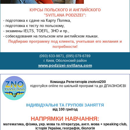
КУРСЫ ПОЛЬСКОГО И АНГЛИЙСКОГО
"SVITLANA PODZIZEI":
- подготовка к сдаче на Карту Поляка,
- подготовка к тесту по польскому,
- экзамены IELTS, TOEFL, ЗНО и пр.,
- собеседования на польском или английском языках.
Подбираю программу под клиента, учитывая его желания и
потребности!
(093) 633-9871, (095) 079-6789
г. Киев, Оболонский район
www.podzizei-svitlana.com
Команда Репетиторів znotvoi200
підготуйся online по шкільній програмі та до ДПА/ЗНО/ЄВІ
ІНДИВІДУАЛЬНІ ТА ГРУПОВІ ЗАНЯТТЯ
від 100 грн/год
НАПРЯМКИ НАВЧАННЯ:
математика, фізика, укр. мова та література, англ. мова + speaking club,
історія України, географія, біологія