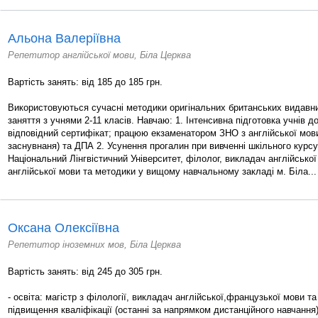
Альона Валеріївна
Репетитор англійської мови, Біла Церква
Вартість занять: від 185 до 185 грн.
Використовуються сучасні методики оригінальних британських видавн
заняття з учнями 2-11 класів. Навчаю: 1. Інтенсивна підготовка учнів 
відповідний сертифікат; працюю екзаменатором ЗНО з англійської мови
заснувнаня) та ДПА 2. Усунення прогалин при вивченні шкільного курсу
Національний Лінгвістичний Університет, філолог, викладач англійськ
англійської мови та методики у вищому навчальному закладі м. Біла...
Оксана Олексіївна
Репетитор іноземних мов, Біла Церква
Вартість занять: від 245 до 305 грн.
- освіта: магістр з філології, викладач англійської,французької мови та
підвищення кваліфікації (останні за напрямком дистанційного навчання)