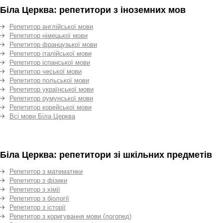
Біла Церква: репетитори з іноземних мов
Репетитор англійської мови
Репетитор німецької мови
Репетитор французької мови
Репетитор італійської мови
Репетитор іспанської мови
Репетитор чеської мови
Репетитор польської мови
Репетитор української мови
Репетитор румунської мови
Репетитор корейської мови
Всі мови Біла Церква
Біла Церква: репетитори зі шкільних предметів
Репетитор з математики
Репетитор з фізики
Репетитор з хімії
Репетитор з біології
Репетитор з історії
Репетитор з коригування мови (логопед)