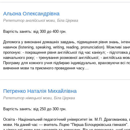
Альона Олександрівна
Репетитор англійської мови, Біла Церква
Вартість занять: від 300 до 400 грн.
Допомога у виконанні домашніх завдань, підвищення рівня знань, інтен
навичок (listening, speaking, writing, reading, pronunciation). Можливі зан
пропоную: - покращення рівня англійської під час канікул; - підготовка
навчального року; - тренування розмовної англійської; - англійська мов
Програму для кожного учня підбираю індивідуально, враховуючи всі п
вивчення мови та приємного проведення часу....
Петренко Наталія Михайлівна
Репетитор німецької мови, Біла Церква
Вартість занять: від 250 до 300 грн.
Освіта - Національний педагогічний університет ім. М.П. Драгоманова, 
мови. На даний час — вчитель Ліцею "Перша Білоцерківська гімназія". 
з німецької мови для школярів та дорослих. Вік не перешкода, щоб ус