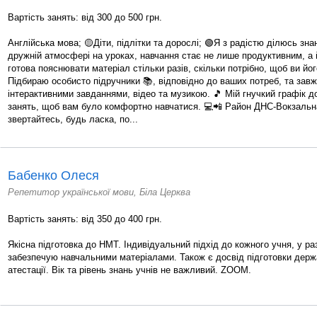
Вартість занять: від 300 до 500 грн.
Англійська мова; 🟡Діти, підлітки та дорослі; 🟢Я з радістю ділюсь зн
дружній атмосфері на уроках, навчання стає не лише продуктивним, а 
готова пояснювати матеріал стільки разів, скільки потрібно, щоб ви йо
Підбираю особисто підручники 📚, відповідно до ваших потреб, та за
інтерактивними завданнями, відео та музикою. 🎵 Мій гнучкий графік 
занять, щоб вам було комфортно навчатися. 💻📲 Район ДНС-Вокзальн
звертайтесь, будь ласка, по...
Бабенко Олеся
Репетитор української мови, Біла Церква
Вартість занять: від 350 до 400 грн.
Якісна підготовка до НМТ. Індивідуальний підхід до кожного учня, у раз
забезпечую навчальними матеріалами. Також є досвід підготовки дер
атестації. Вік та рівень знань учнів не важливий. ZOOM.