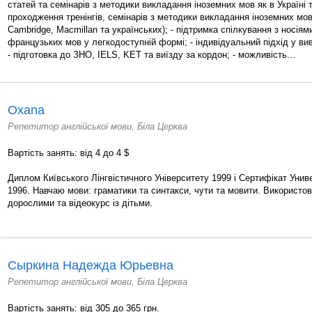
статей та семінарів з методики викладання іноземних мов як в Україні т
проходження тренінгів, семінарів з методики викладання іноземних мов 
Cambridge, Macmillan та українських); - підтримка спілкування з носіями
французьких мов у легкодоступній формі; - індивідуальний підхід у вив
- підготовка до ЗНО, IELS, KET та виїзду за кордон; - можливість...
Oxana
Репетитор англійської мови, Біла Церква
Вартість занять: від 4 до 4 $
Диплом Київського Лінгвістичного Університету 1999 і Сертифікат Уни
1996. Навчаю мови: граматики та синтакси, чути та мовити. Використов
дорослими та відеокурс із дітьми.
Сыркина Надежда Юрьевна
Репетитор англійської мови, Біла Церква
Вартість занять: від 305 до 365 грн.