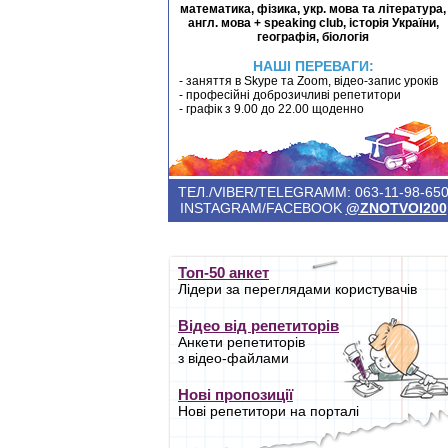
математика, фізика, укр. мова та література,
англ. мова + speaking club, історія України,
географія, біологія
НАШІ ПЕРЕВАГИ:
- заняття в Skype та Zoom, відео-запис уроків
- професійні доброзичливі репетитори
- графік з 9.00 до 22.00 щоденно
ТЕЛ./VIBER/TELEGRAMM: 063-11-98-65
INSTAGRAM/FACEBOOK
@ZNOTVOI200
Топ-50 анкет
Лідери за переглядами користувачів
Відео від репетиторів
Анкети репетиторів
з відео-файлами
Нові пропозиції
Нові репетитори на порталі