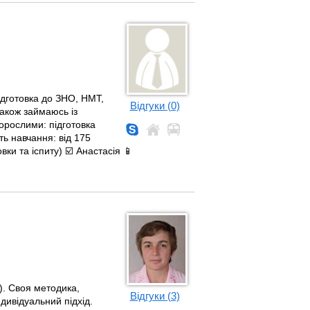
ідготовка до ЗНО, НМТ,
Відгуки (0)
Також займаюсь із
орослими: підготовка
сть навчання: від 175
вки та іспиту) ☑️ Анастасія 📱
). Своя методика,
Відгуки (3)
дивідуальний підхід.