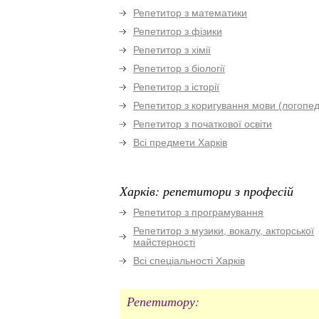
Репетитор з математики
Репетитор з фізики
Репетитор з хімії
Репетитор з біології
Репетитор з історії
Репетитор з коригування мови (логопед
Репетитор з початкової освіти
Всі предмети Харків
Харків: репетитори з професій
Репетитор з програмування
Репетитор з музики, вокалу, акторської
майстерності
Всі спеціальності Харків
Репетитору: