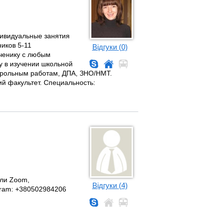
дивидуальные занятия
ников 5-11
Відгуки (0)
ученику с любым
у в изучении школьной
трольным работам, ДПА, ЗНО/НМТ.
й факультет. Специальность:
или Zoom,
Відгуки (4)
egram: +380502984206