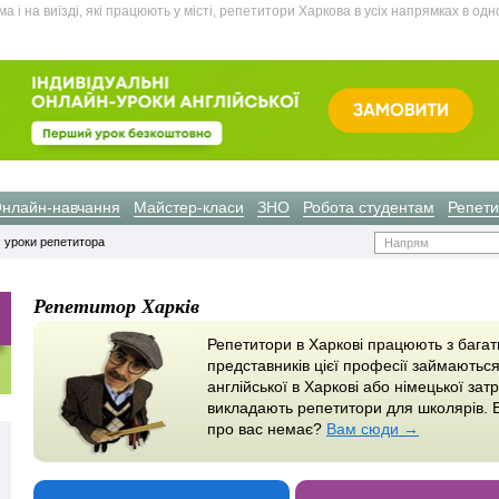
а і на виїзді, які працюють у місті, репетитори Харкова в усіх напрямках в одн
нлайн-навчання
Майстер-класи
ЗНО
Робота студентам
Репети
 уроки репетитора
Напрям
Репетитор Харків
Репетитори в Харкові працюють з багать
представників цієї професії займають
англійської в Харкові або німецької зат
викладають репетитори для школярів. В
про вас немає?
Вам сюди →