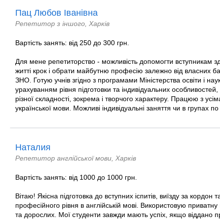
Пац Любов Іванівна
Репетитор з іншого, Харків
Вартість занять: від 250 до 300 грн.
Для мене репетиторство - можливість допомогти вступникам з
житті крок і обрати майбутню професію залежно від власних баж
ЗНО. Готую учнів згідно з програмами Міністерства освіти і нау
урахуванням рівня підготовки та індивідуальних особливостей
різної складності, зокрема і творчого характеру. Працюю з усім
української мови. Можливі індивідуальні заняття чи в групах по 
Наталия
Репетитор англійської мови, Харків
Вартість занять: від 1000 до 1000 грн.
Вітаю! Якісна підготовка до вступних іспитів, виїзду за кордон 
професійного рівня в англійській мові. Використовую приватну
та дорослих. Мої студенти завжди мають успіх, якщо віддано 