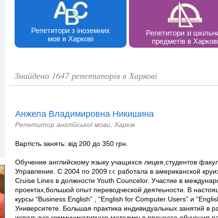
Репетитори з іноземних
Репетитори зі шкільн
мов в Харкові
предметів в Харков
Знайдено 1647 репетиторів в Харкові
Анжела Владимировна Никишина
Репетитор англійської мови, Харків
Вартість занять: від 200 до 350 грн.
Обучение английскому языку учащихся лицея,студентов факул
Управление. С 2004 по 2009 г.г. работала в американской круи
Cruise Lines в должности Youth Сouncelor. Участие в междуна
проектах,большой опыт переводческой деятеьности. В насто
курсы “Business English” , “English for Computer Users” и “Engl
Университете. Большая практика индивидуальных занятий в р
использую коммуникативную методику в процессе обучения,ра