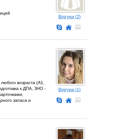
ницей
Відгуки (2)
 любого возраста (А1,
одготовка к ДПА, ЗНО -
Відгуки (1)
карточками,
рного запаса и