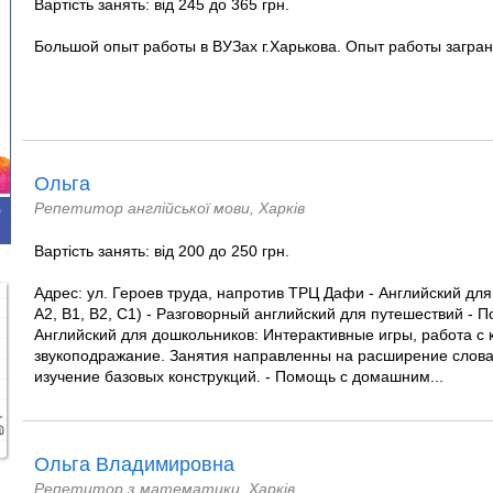
Вартість занять: від 245 до 365 грн.
Большой опыт работы в ВУЗах г.Харькова. Опыт работы загра
Ольга
Репетитор англійської мови, Харків
0
Вартість занять: від 200 до 250 грн.
Адрес: ул. Героев труда, напротив ТРЦ Дафи - Английский для
А2, В1, В2, С1) - Разговорный английский для путешествий - П
Английский для дошкольников: Интерактивные игры, работа с 
звукоподражание. Занятия направленны на расширение слова
изучение базовых конструкций. - Помощь с домашним...
Ольга Владимировна
Репетитор з математики, Харків