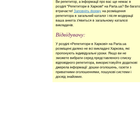
Ви репетитор, а інформації про вас ще немає в
розділі "Репетитори в Харкові" на Parta.ua? Ви багато
втрачаєте!
Заповніть форму
на розміщення
репетитора в загальний каталог і після модерації
ваша анкета з'явиться в загальному каталозі
викладачів.
Відвідувачу:
У розділі «Репетитори в Харкові» на Parta.ua
розміщені далеко не всі викладачі Харкова, які
пропонують індивідуальні уроки. Якщо ви не
зможете вибрати серед представленого списку
відповідного репетитора, використовуйте додаткові
джерела інформації: дошки оголошень, газети з
приватними оголошеннями, пошукові системи і
досвід знайомих.