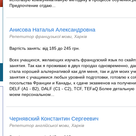
Предпочтение отдаю...
Анисова Наталья Александровна
Репетитор французької мови, Харків
Вартість занять: від 185 до 245 грн.
Всех учащихся, желающих изучать французский язык по скайп
занятия. Так как я проживаю в двух городах одновременно, 
стала хорошей альтернативой как для меня, так и для моих у
занятия с учащимися любых уровней подготовки, готовлю к с
посольства Франции и Канады, к сдаче экзаменов на получе
DELF (A1 - B2), DALF (C1 - C2), TCF, TEFaQ.Более детальну
моем персональном...
Чернявский Константин Сергеевич
Репетитор англійської мови, Харків