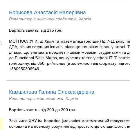
Борисова Анастасія Валеріївна
Репетитор з шкільних предметів, Харків
Вартість занять: від 175 грн.
МОЇ ПОСЛУГИ: ☑️ Хімія та математика (онлайн) ☑️ 7-11 клас, п
)
ДПА, різних вступних іспитів, підвищення рівня знань у школі. 
дітьми, що вивчають предмет іншими мовами, студентами та д
до Functional Skills Maths, конкурсних тестів у сфері IT ☑️ варті
грн/годину, від 850 грн/місяць (в залежності від формату підгото
+380950306949...
Камшилова Галина Олександрівна
Репетитор з математики, Харків
Вартість занять: від 200 до 200 грн.
Закінчила ХНУ ім. Каразіна (механіко-математичний факультет
основана на повному розумінні від простого до складнішого , ін