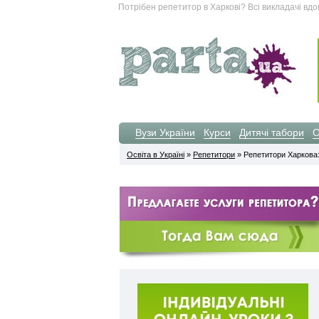
Потрібен репетитор в Харкові? Всі викладачі вдом
Вузи України
Курси
Дитячі табори
О
Освіта в Україні
»
Репетитори
» Репетитори Харкова: