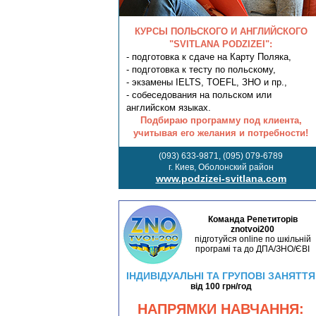
КУРСЫ ПОЛЬСКОГО И АНГЛИЙСКОГО
"SVITLANA PODZIZEI":
- подготовка к сдаче на Карту Поляка,
- подготовка к тесту по польскому,
- экзамены IELTS, TOEFL, ЗНО и пр.,
- собеседования на польском или
английском языках.
Подбираю программу под клиента,
учитывая его желания и потребности!
(093) 633-9871, (095) 079-6789
г. Киев, Оболонский район
www.podzizei-svitlana.com
Команда Репетиторів
znotvoi200
підготуйся online по шкільній
програмі та до ДПА/ЗНО/ЄВІ
ІНДИВІДУАЛЬНІ ТА ГРУПОВІ ЗАНЯТТЯ
від 100 грн/год
НАПРЯМКИ НАВЧАННЯ: