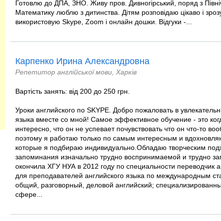
Готовлю до ДПА, ЗНО. Живу пров. Дивногірський, поряд з Півн
Математику люблю з дитинства. Дітям розповідаю цікаво і зроз
використовую Skype, Zoom і онлайн дошки. Відгуки -...
Карпенко Ирина Александровна
Репетитор англійської мови, Харків
Вартість занять: від 200 до 250 грн.
Уроки английского по SKYPE. Добро пожаловать в увлекатель
языка вместе со мной! Самое эффективное обучение - это ког
интересно, что он не успевает почувствовать что он что-то во
поэтому я работаю только по самым интересным и вдохновл
которые я подбираю индивидуально.Обладаю творческим под
запоминания изначально трудно воспринимаемой и трудно 
окончила ХГУ НУА в 2012 году по специальности переводчик 
для преподавателей английского языка по международным 
общий, разговорный, деловой английский; специализированны
сфере...