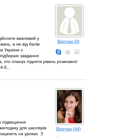
дійснити важливий у
Відгуки (0)
ань, а не від балів
ки України з
, підбираю завдання
а, хто планує підняти рівень розмовної
4-5...
та підвищення
 методику для школярів
Відгуки (44)
працюють на уроках. З