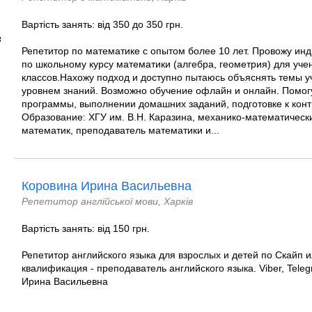
Вартість занять: від 350 до 350 грн.
в
Репетитор по математике с опытом более 10 лет. Провожу ин
по школьному курсу математики (алгебра, геометрия) для уче
классов.Нахожу подход и доступно пытаюсь объяснять темы 
уровнем знаний. Возможно обучение офлайн и онлайн. Помог
программы, выполнении домашних заданий, подготовке к кон
Образование: ХГУ им. В.Н. Каразина, механико-математически
математик, преподаватель математики и...
Коровина Ирина Васильевна
Репетитор англійської мови, Харків
Вартість занять: від 150 грн.
Репетитор английского языка для взрослых и детей по Скайп 
квалификация - преподаватель английского языка. Viber, Tel
Ирина Васильевна