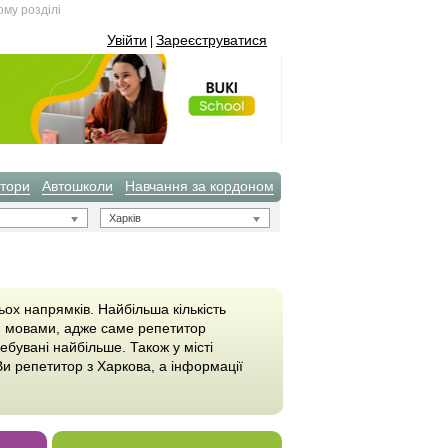
ому розділі
Увійти
Зареєструватися
|
тори
Автошколи
Навчання за кордоном
Харків
ох напрямків. Найбільша кількість
ся мовами, адже саме репетитор
ребувані найбільше. Також у місті
и репетитор з Харкова, а інформації