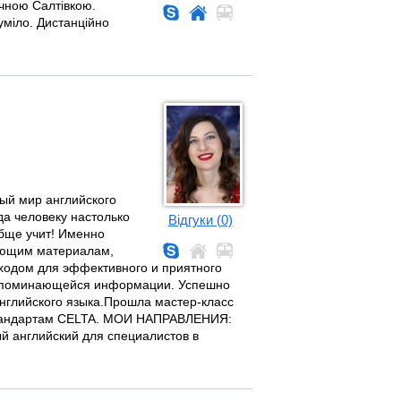
ічною Салтівкою.
уміло. Дистанційно
ный мир английского
да человеку настолько
Відгуки (0)
обще учит! Именно
яющим материалам,
ходом для эффективного и приятного
запоминающейся информации. Успешно
английского языка.Прошла мастер-класс
стандартам CELTA. МОИ НАПРАВЛЕНИЯ:
й английский для специалистов в