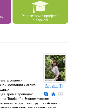
Репетитори з професій
их
в Харкові
і
ьтета Бизнес-
зной компании Carnival
Відгуки (1)
родных
ящее время преподаю
ish for Tourism” в Экономическом
азличных возрастных группах.Активно
звивая при этом все аспекты языка.