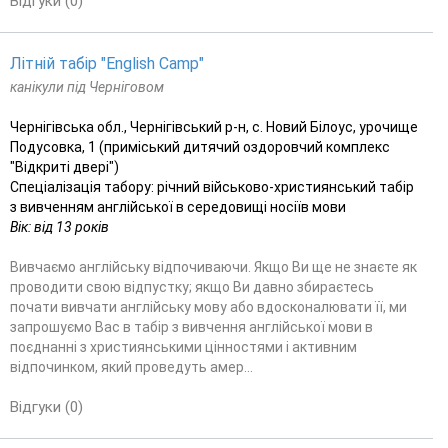
Відгуки (0)
Літній табір "English Camp"
канікули під Черніговом
Чернігівська обл., Чернігівський р-н, с. Новий Білоус, урочище
Подусовка, 1 (приміський дитячий оздоровчий комплекс
"Відкриті двері")
Спеціалізація табору: річний військово-християнський табір
з вивченням англійської в середовищі носіїв мови
Вік: від 13 років
Вивчаємо англійську відпочиваючи. Якщо Ви ще не знаєте як
проводити свою відпустку; якщо Ви давно збираєтесь
почати вивчати англійську мову або вдосконалювати її, ми
запрошуємо Вас в табір з вивчення англійської мови в
поєднанні з християнськими цінностями і активним
відпочинком, який проведуть амер...
Відгуки (0)