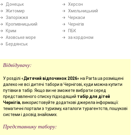
Донецьк
Херсон
Житомир
Хмельницький
Запоріжжя
Черкаси
Кропивницький
Чернігів
Крим
ПБК
Азовське море
за кордоном
Бердянськ
Відвідувачу:
У розділі «
Дитячий відпочинок 2026
» на Parta.ua розміщені
далеко не всі дитячі табори в Чернігові, куди можна купити
путівки в табір. Якщо ви не зможете вибрати серед
представленого списку підходящий
табір для дітей
Чернігів
, використовуйте додаткові джерела інформації:
тематичні портали з туризму, каталоги турагентств, пошукові
системи і досвід знайомих.
Представнику табору: