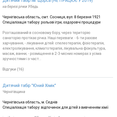
Дитячий табір ім. Щорса (НЕ ПРАЦЮЄ У 2019)
на березі річки Убедь
Чернігівська область, смт. Сосниця, вул. 8 березня 1921
Спеціалізація табору: рольові ігри, оздоровчі процедури
Розташований в сосновому бору, через територію
санаторію протікає річка. Наші переваги: - 6-ти разове
харчування; - лікування дітей: спелеотерапія, фізіотерапія,
електролікування, кліматотерапія, лікувальна фізкультура,
масаж, ванни; - розміщення в 2-3-місних номерах з усіма
зручностями і з част...
Відгуки (16)
Дитячий табір "Юний Хімік"
Чернігівщина
Чернігівська область, м. Седнів
Спеціалізація табору: відпочинок для дітей з вивченням хімії