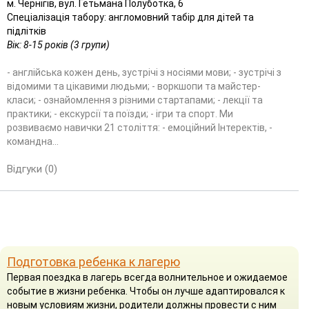
м. Чернігів, вул. Гетьмана Полуботка, 6
Спеціалізація табору: англомовний табір для дітей та
підлітків
Вік: 8-15 років (3 групи)
- англійська кожен день, зустрічі з носіями мови; - зустрічі з
відомими та цікавими людьми; - воркшопи та майстер-
класи; - ознайомлення з різними стартапами; - лекції та
практики; - екскурсії та поїзди; - ігри та спорт. Ми
розвиваємо навички 21 століття: - емоційний Інтеректів, -
командна...
Відгуки (0)
Подготовка ребенка к лагерю
Первая поездка в лагерь всегда волнительное и ожидаемое
событие в жизни ребенка. Чтобы он лучше адаптировался к
новым условиям жизни, родители должны провести с ним