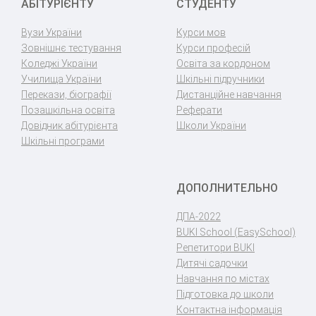
АБІТУРІЄНТУ
СТУДЕНТУ
Вузи України
Курси мов
Зовнішнє тестування
Курси професій
Коледжі України
Освіта за кордоном
Училища України
Шкільні підручники
Перекази, біографії
Дистанційне навчання
Позашкільна освіта
Реферати
Довідник абітурієнта
Школи України
Шкільні програми
ДОПОЛНИТЕЛЬНО
ДПА-2022
BUKI School (EasySchool)
Репетитори BUKI
Дитячі садочки
Навчання по містах
Підготовка до школи
Контактна інформація