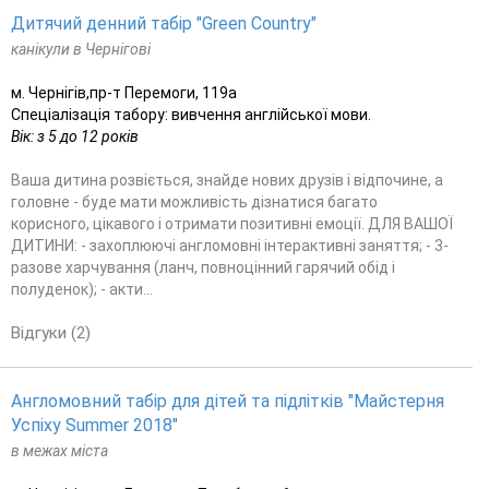
Дитячий денний табір "Green Country"
канікули в Чернігові
м. Чернігів,пр-т Перемоги, 119а
Спеціалізація табору: вивчення англійської мови.
Вік: з 5 до 12 років
Ваша дитина розвіється, знайде нових друзів і відпочине, а
головне - буде мати можливість дізнатися багато
корисного, цікавого і отримати позитивні емоції. ДЛЯ ВАШОЇ
ДИТИНИ: - захоплюючі англомовні інтерактивні заняття; - 3-
разове харчування (ланч, повноцінний гарячий обід і
полуденок); - акти...
Відгуки (2)
Англомовний табір для дітей та підлітків "Майстерня
Успіху Summer 2018"
в межах міста