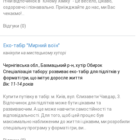
ітній відпочинок в "Юному Хіміку" - це весело, цікаво,
оздоровчо і пізнавально. Приїжджайте до нас, ми Вас
чекаємо!...
Відгуки (0)
Еко-табір "Мирний воїн"
канікули на мистецькому хуторі
Чернігівська обл., Бахмацький р-н, хутір Обирок
Спеціалізація табору: розвиває еко-табір для підлітків у
форматі гри, що імітує доросле життя
Вік: 11-14 років
Купити путівку в табір: м. Київ, вул. Єлизавети Чавдар, 3.
Відпочинок для підлітків може бути цікавим та
развиваючим. А ще може навчити самостійності та
відповідальності. Для того, щоб цей процес був
максимально наближеним до життя і цікавим, ми розробили
спеціальну програму у форматі гри, ви...