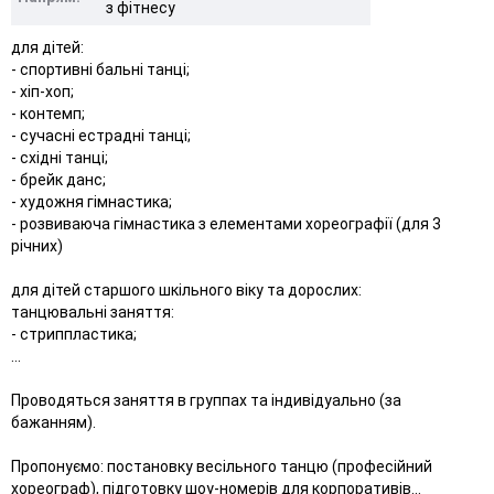
з фітнесу
для дітей:
- спортивні бальні танці;
- хіп-хоп;
- контемп;
- сучасні естрадні танці;
- східні танці;
- брейк данс;
- художня гімнастика;
- розвиваюча гімнастика з елементами хореографії (для 3
річних)
для дітей старшого шкільного віку та дорослих:
танцювальні заняття:
- стриппластика;
...
Проводяться заняття в группах та індивідуально (за
бажанням).
Пропонуємо: постановку весільного танцю (професійний
хореограф), підготовку шоу-номерів для корпоративів...