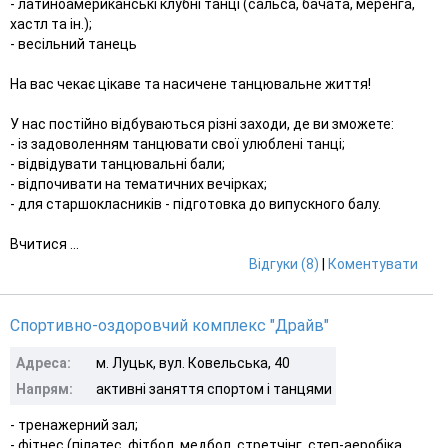
- латиноамериканські клубні танці (сальса, бачата, меренга,
хастл та ін.);
- весільний танець
На вас чекає цікаве та насичене танцювальне життя!
У нас постійно відбуваються різні заходи, де ви зможете:
- із задоволенням танцювати свої улюблені танці;
- відвідувати танцювальні бали;
- відпочивати на тематичних вечірках;
- для старшокласників - підготовка до випускного балу.
Вчитися ...
Відгуки (8)
|
Коментувати
Спортивно-оздоровчий комплекс "Драйв"
Адреса:
м. Луцьк, вул. Ковельська, 40
Напрям:
активні заняття спортом і танцями
- тренажерний зал;
- фітнес (пілатес, фітбол, медбол, стретчінг, степ-аеробіка,