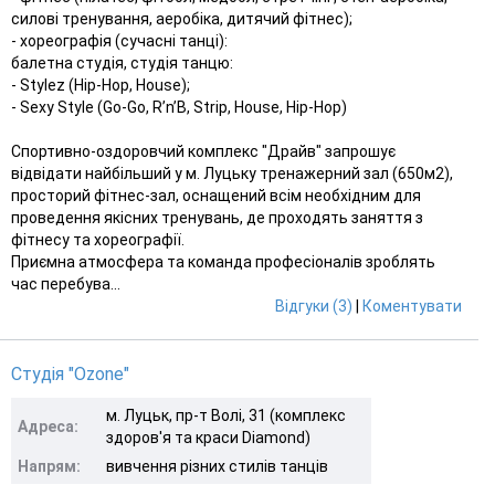
силові тренування, аеробіка, дитячий фітнес);
- хореографія (сучасні танці):
балетна студія, студія танцю:
- Stylez (Hip-Hop, House);
- Sexy Style (Go-Go, R’n’B, Strip, House, Hip-Hop)
Спортивно-оздоровчий комплекс "Драйв" запрошує
відвідати найбільший у м. Луцьку тренажерний зал (650м2),
просторий фітнес-зал, оснащений всім необхідним для
проведення якісних тренувань, де проходять заняття з
фітнесу та хореографії.
Приємна атмосфера та команда професіоналів зроблять
час перебува...
Відгуки (3)
|
Коментувати
Студія "Ozone"
м. Луцьк, пр-т Волі, 31 (комплекс
Адреса:
здоров'я та краси Diamond)
Напрям:
вивчення різних стилів танців