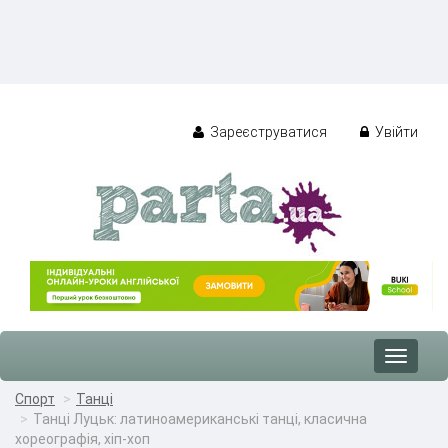
Зареєструватися
Увійти
Toggle
navigat
Спорт
Танці
Танці Луцьк: латиноамериканські танці, класична
хореографія, хіп-хоп