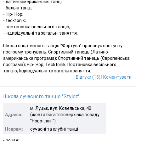
- латиноамериканські танці;
- бальні танці;
- Hip- Hop;
- tecktonik;
- постановка весільного танцю;
- індивідуальні та загальні заняття.
Школа спортивного танцю "Фортуна" пропонує наступну
програму тренувань: Спортивний танець (Латино-
американська програма); Спортивний танець (Європейська
програма); Hip- Hop; Tecktonik; Постановка весільного
танцю; Індивідуальні та загальні заняття.
Відгуки (15)
|
Коментувати
Школа сучасного танцю "Stylez"
м. Луцьк, вул. Ковельська, 40
Адреса:
(жовта багатоповерхівка позаду
"Нової лінії")
Напрям:
сучасні та клубні танці
- house;