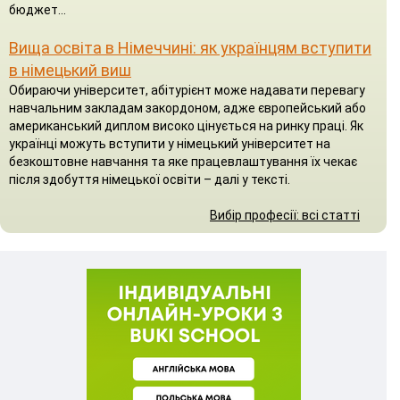
бюджет...
Вища освіта в Німеччині: як українцям вступити
в німецький виш
Обираючи університет, абітурієнт може надавати перевагу
навчальним закладам закордоном, адже європейський або
американський диплом високо цінується на ринку праці. Як
українці можуть вступити у німецький університет на
безкоштовне навчання та яке працевлаштування їх чекає
після здобуття німецької освіти – далі у тексті.
Вибір професії: всі статті