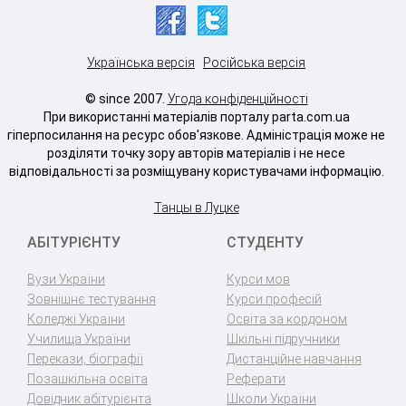
Українська версія
Російська версія
© since 2007.
Угода конфіденційності
При використанні матеріалів порталу parta.com.ua
гіперпосилання на ресурс обов'язкове. Адміністрація може не
розділяти точку зору авторів матеріалів і не несе
відповідальності за розміщувану користувачами інформацію.
Танцы в Луцке
АБІТУРІЄНТУ
СТУДЕНТУ
Вузи України
Курси мов
Зовнішнє тестування
Курси професій
Коледжі України
Освіта за кордоном
Училища України
Шкільні підручники
Перекази, біографії
Дистанційне навчання
Позашкільна освіта
Реферати
Довідник абітурієнта
Школи України