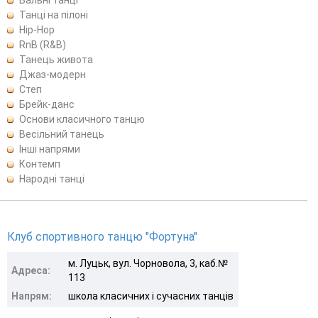
Танці на пілоні
Hip-Hop
RnB (R&B)
Танець живота
Джаз-модерн
Степ
Брейк-данс
Основи класичного танцю
Весільний танець
Інші напрями
Контемп
Народні танці
Клуб спортивного танцю "Фортуна"
м. Луцьк, вул. Чорновола, 3, каб.№
Адреса:
113
Напрям:
школа класичних і сучасних танців