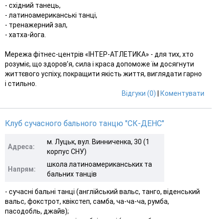
- східний танець,
- латиноамериканські танці,
- тренажерний зал,
- хатха-йога.
Мережа фітнес-центрів «ІНТЕР-АТЛЕТИКА» - для тих, хто
розуміє, що здоров’я, сила і краса допоможе їм досягнути
життєвого успіху, покращити якість життя, виглядати гарно
і стильно.
Відгуки (0)
|
Коментувати
Клуб сучасного бального танцю "СК-ДЕНС"
м. Луцьк, вул. Винниченка, 30 (1
Адреса:
корпус CНУ)
школа латиноамериканських та
Напрям:
бальних танців
- сучасні бальні танці (англійський вальс, танго, віденський
вальс, фокстрот, квікстеп, самба, ча-ча-ча, румба,
пасодобль, джайв);