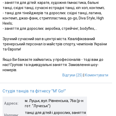
- заняття для дітей: карате, художня гімнастика, бальні
танці, східні танці, сучасні естрадні танці, хіп-хоп, контемп;
- танці для тінейджерів та дорослих: східні танці, латина,
контемп, джаз-фанк, стриппластика, go-go, Diva Style, High
Heels;
- заняття для дорослих: аеробіка, стрейчінг, bodyflex,...
Зручний сучасний зал в центрі міста. Кваліфікований
тренерський персонал із майстрів спорту, чемпіонів України
та Європи!
Якщо Ви бажаєте займатись у професіоналів - тоді вам до
нас! Групові та індивідуальні заняття. Замовлення шоу-
номерів.
Відгуки (25)
|
Коментувати
Студія танців та фітнесу "M' Go!"
м. Луцьк, вул. Рівненська, 76а (р-н
Адреса:
гот. "Лучеськ")
танці для дітей і дорослих, заняття
Напрям: