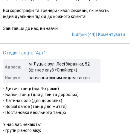
Всі хореографи та тренери - кваліфіковані, які мають
індивідуальний підхід до кожного клієнта!
Завітавши до нас, ви навчи...
Відгуки (44)
|
Коментувати
Студія танцю "Арт"
м. Луцьк, вул. Лесі Українки, 52
Адреса:
(фітнес клуб «Спайкер»)
Напрям:
навчання різним видам танцю
- Дитячі танці (від 4-х років)
- Бальні танці (для дітей та дорослих)
- Латина соло (для дорослих)
- Social dance (танці для життя)
- Постановка весільного танцю
У нас вас чекають:
- групи різного віку;