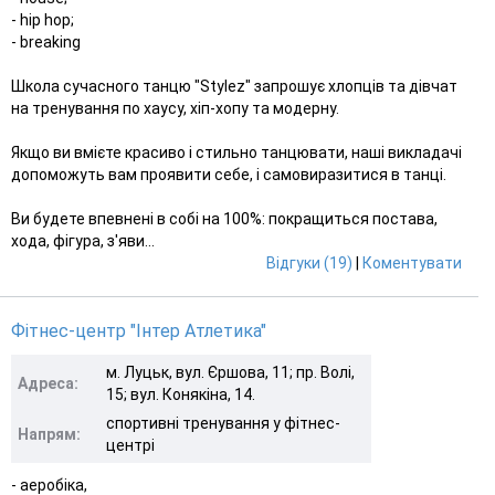
- hip hop;
- breaking
Школа сучасного танцю "Stylez" запрошує хлопців та дівчат
на тренування по хаусу, хіп-хопу та модерну.
Якщо ви вмієте красиво і стильно танцювати, наші викладачі
допоможуть вам проявити себе, і самовиразитися в танці.
Ви будете впевнені в собі на 100%: покращиться постава,
хода, фігура, з'яви...
Відгуки (19)
|
Коментувати
Фітнес-центр "Інтер Атлетика"
м. Луцьк, вул. Єршова, 11; пр. Волі,
Адреса:
15; вул. Конякіна, 14.
спортивні тренування у фітнес-
Напрям:
центрі
- аеробіка,