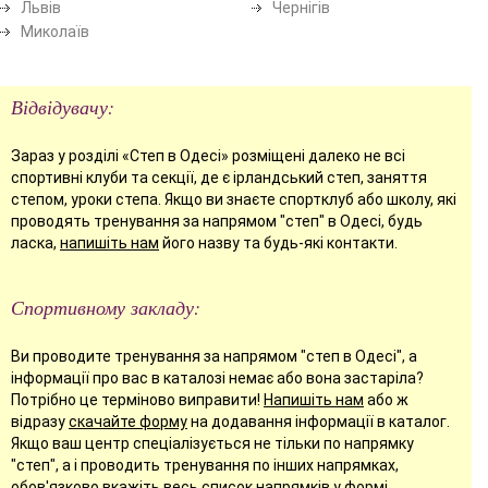
Львів
Чернігів
Миколаїв
Відвідувачу:
Зараз у розділі «Степ в Одесі» розміщені далеко не всі
спортивні клуби та секції, де є ірландський степ, заняття
степом, уроки степа. Якщо ви знаєте спортклуб або школу, які
проводять тренування за напрямом "степ" в Одесі, будь
ласка,
напишіть нам
його назву та будь-які контакти.
Спортивному закладу:
Ви проводите тренування за напрямом "степ в Одесі", а
інформації про вас в каталозі немає або вона застаріла?
Потрібно це терміново виправити!
Напишіть нам
або ж
відразу
скачайте форму
на додавання інформації в каталог.
Якщо ваш центр спеціалізується не тільки по напрямку
"степ", а і проводить тренування по інших напрямках,
обов'язково вкажіть весь список напрямків у формі