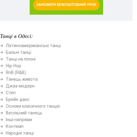
Танці в Одесі:
Латиноамериканські танці
Бальні танці
Танці на пілоні
Hip-Hop
RnB (R&B)
Танець живота
Джаз-модерн
Степ
Брейк-данс
Основи класичного танцю
Весільний танець
Інші напрями
Контемп
Народні танці