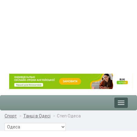
Toggle
navigat
Спорт
Танці в Одесі
Степ Одеса