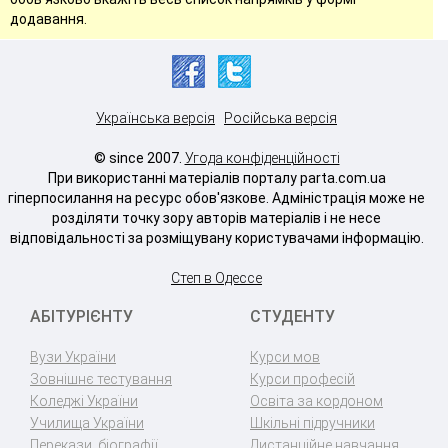
додавання.
Українська версія
Російська версія
© since 2007.
Угода конфіденційності
При використанні матеріалів порталу parta.com.ua
гіперпосилання на ресурс обов'язкове. Адміністрація може не
розділяти точку зору авторів матеріалів і не несе
відповідальності за розміщувану користувачами інформацію.
Степ в Одессе
АБІТУРІЄНТУ
СТУДЕНТУ
Вузи України
Курси мов
Зовнішнє тестування
Курси професій
Коледжі України
Освіта за кордоном
Училища України
Шкільні підручники
Перекази, біографії
Дистанційне навчання