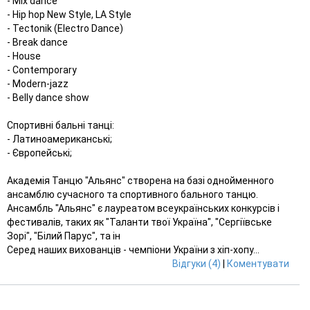
- Mix dance
- Hip hop New Style, LA Style
- Tectonik (Electro Dance)
- Break dance
- House
- Contemporary
- Modern-jazz
- Belly dance show
Спортивні бальні танці:
- Латиноамериканські;
- Європейські;
Академія Танцю "Альянс" створена на базі однойменного
ансамблю сучасного та спортивного бального танцю.
Ансамбль "Альянс" є лауреатом всеукраїнських конкурсів і
фестивалів, таких як "Таланти твої Україна", "Сергіївське
Зорі", "Білий Парус", та ін
Серед наших вихованців - чемпіони України з хіп-хопу...
Відгуки (4)
|
Коментувати