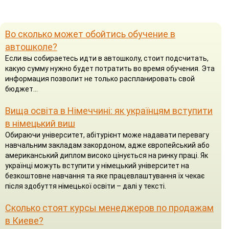
Во сколько может обойтись обучение в
автошколе?
Если вы собираетесь идти в автошколу, стоит подсчитать,
какую сумму нужно будет потратить во время обучения. Эта
информация позволит не только распланировать свой
бюджет...
Вища освіта в Німеччині: як українцям вступити
в німецький виш
Обираючи університет, абітурієнт може надавати перевагу
навчальним закладам закордоном, адже європейський або
американський диплом високо цінується на ринку праці. Як
українці можуть вступити у німецький університет на
безкоштовне навчання та яке працевлаштування їх чекає
після здобуття німецької освіти – далі у тексті.
Сколько стоят курсы менеджеров по продажам
в Киеве?