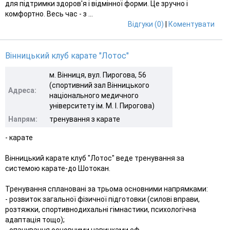
для підтримки здоров'я і відмінної форми. Це зручно і
комфортно. Весь час - з ...
Відгуки (0)
|
Коментувати
Вінницький клуб карате "Лотос"
м. Вінниця, вул. Пирогова, 56
(спортивний зал Вінницького
Адреса:
національного медичного
університету ім. М. І. Пирогова)
Напрям:
тренування з карате
- карате
Вінницький карате клуб "Лотос" веде тренування за
системою карате-до Шотокан.
Тренування сплановані за трьома основними напрямками:
- розвиток загальної фізичної підготовки (силові вправи,
розтяжки, спортивно­дихальні гімнастики, психологічна
адаптація тощо);
- опанування основними навичками еф...