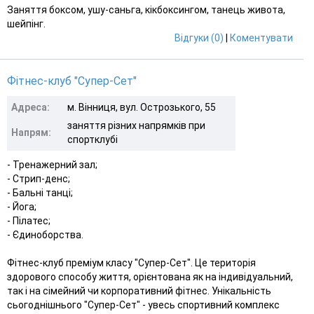
Заняття боксом, ушу-саньга, кікбоксингом, танець живота,
шейпінг.
Відгуки (0)
|
Коментувати
Фітнес-клуб "Супер-Сет"
Адреса:
м. Вінниця, вул. Острозького, 55
заняття різних напрямків при
Напрям:
спортклубі
- Тренажерний зал;
- Стрип-денс;
- Бальні танці;
- Йога;
- Пілатес;
- Єдиноборства.
Фітнес-клуб преміум класу "Супер-Сет". Це територія
здорового способу життя, орієнтована як на індивідуальний,
так і на сімейний чи корпоративний фітнес. Унікальність
сьогоднішнього "Супер-Сет" - увесь спортивний комплекс