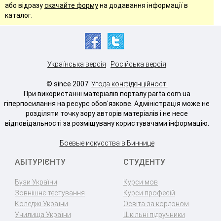
або відразу
скачайте форму
на додавання інформації в
каталог.
Українська версія
Російська версія
© since 2007.
Угода конфіденційності
При використанні матеріалів порталу parta.com.ua
гіперпосилання на ресурс обов'язкове. Адміністрація може не
розділяти точку зору авторів матеріалів і не несе
відповідальності за розміщувану користувачами інформацію.
Боевые искусства в Виннице
АБІТУРІЄНТУ
СТУДЕНТУ
Вузи України
Курси мов
Зовнішнє тестування
Курси професій
Коледжі України
Освіта за кордоном
Училища України
Шкільні підручники