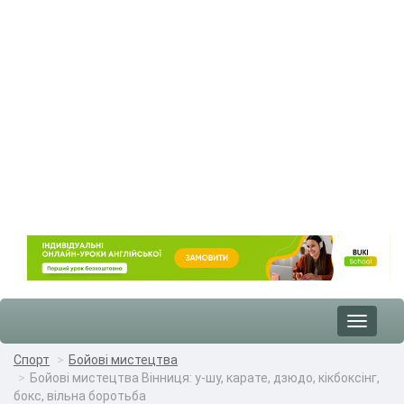
Toggle
navigat
Спорт
Бойові мистецтва
Бойові мистецтва Вінниця: у-шу, карате, дзюдо, кікбоксінг,
бокс, вільна боротьба