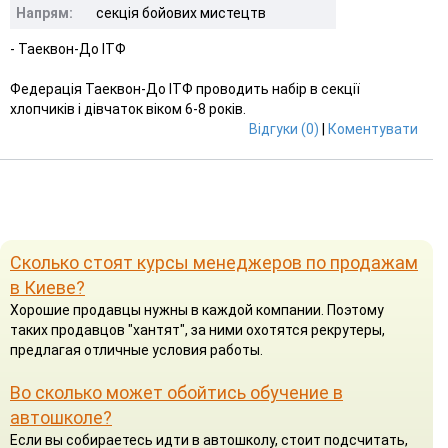
Напрям:
секція бойових мистецтв
- Таеквон-До ІТФ
Федерація Таеквон-До ІТФ проводить набір в секції
хлопчиків і дівчаток віком 6-8 років.
Відгуки (0)
|
Коментувати
Сколько стоят курсы менеджеров по продажам
в Киеве?
Хорошие продавцы нужны в каждой компании. Поэтому
таких продавцов "хантят", за ними охотятся рекрутеры,
предлагая отличные условия работы.
Во сколько может обойтись обучение в
автошколе?
Если вы собираетесь идти в автошколу, стоит подсчитать,