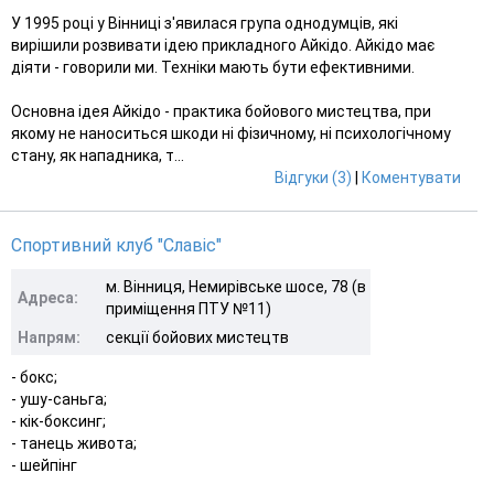
У 1995 році у Вінниці з'явилася група однодумців, які
вирішили розвивати ідею прикладного Айкідо. Айкідо має
діяти - говорили ми. Техніки мають бути ефективними.
Основна ідея Айкідо - практика бойового мистецтва, при
якому не наноситься шкоди ні фізичному, ні психологічному
стану, як нападника, т...
Відгуки (3)
|
Коментувати
Спортивний клуб "Славіс"
м. Вінниця, Немирівське шосе, 78 (в
Адреса:
приміщення ПТУ №11)
Напрям:
секції бойових мистецтв
- бокс;
- ушу-саньга;
- кік-боксинг;
- танець живота;
- шейпінг