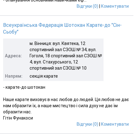
Відгуки (0)
|
Коментувати
Всеукраїнська Федерація Шотокан Карате-до "Сін-
Сьобу"
м. Вінниця: вул. Квятека, 12
спортивний зал СЗОШ № 34; вул.
Адреса:
Гоголя, 18 спортивний зал СЗОШ №
4; вул. Стахурського, 12
спортивний зал СЗОШ № 10
Напрям:
секція карате
- карате-до шотокан
Наше карате виховує в нас любов до людей. Ця любов не дає
нам образити їх, а наше мистецтво і сила духу не дає їм
образити нас.
Гітін Фунакоси
Відгуки (0)
|
Коментувати