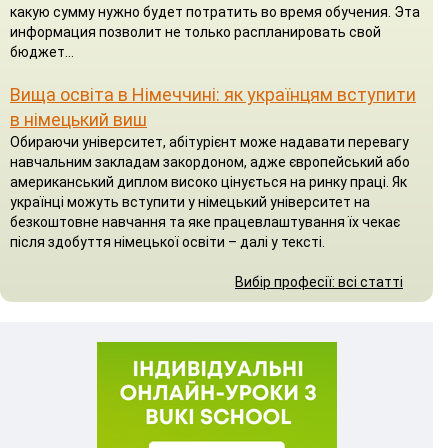
какую сумму нужно будет потратить во время обучения. Эта
информация позволит не только распланировать свой
бюджет...
Вища освіта в Німеччині: як українцям вступити
в німецький виш
Обираючи університет, абітурієнт може надавати перевагу
навчальним закладам закордоном, адже європейський або
американський диплом високо цінується на ринку праці. Як
українці можуть вступити у німецький університет на
безкоштовне навчання та яке працевлаштування їх чекає
після здобуття німецької освіти – далі у тексті.
Вибір професії: всі статті