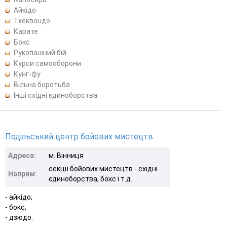
Айкідо
Тхеквондо
Карате
Бокс
Рукопашний бій
Курси самооборони
Кунг-фу
Вільна боротьба
Інші східні єдиноборства
Подільський центр бойових мистецтв
Адреса:
м. Вінниця
секції бойових мистецтв - східні
Напрям:
єдиноборства, бокс і т.д.
- айкідо;
- бокс;
- дзюдо.