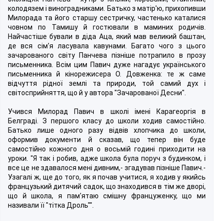
колодязем і виноградниками. Батько з матір'ю, прихопивши
Милорада та його старшу сестричку, частенько каталися
човном по Тамишу й гостювали в маминих родичів.
Найчастіше бували в діда Аца, який мав великий баштан,
де вся сім'я ласувала кавунами. Багато чого з цього
зачарованого світу Панчева пізніше потрапило в прозу
письменника. Всім цим Павич дуже нагадує українського
письменника й кінорежисера О. Довженка: те ж саме
відчуття рідної землі та природи, той самий дух і
світосприйняття, що й у автора "Зачарованої Десни".
Учився Милорад Павич в школі імені Карагеоргія в
Белграді. З першого класу до школи ходив самостійно.
Батько лише одного разу відвів хлопчика до школи,
оформив документи й сказав, що тепер він буде
самостійно кожного дня о восьмій годині приходити на
уроки. "Я так і робив, адже школа була поруч з будинком, і
все це не здавалося мені дивним,- згадував пізніше Павич.-
Узагалі ж, ще до того, як я почав учитися, я ходив у якийсь
французький дитячий садок, що знаходився в тім же дворі,
що й школа, я пам'ятаю смішну француженку, що ми
називали її "тітка Дроль"".