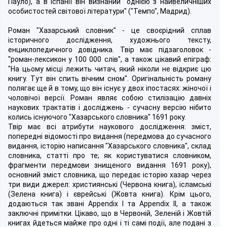
Пауло), а в Іспанії він визнаний "однією з найвеличніших
особистостей світової літератури" ("Темпо", Мадрид).
Роман "Хазарський словник" - це своєрідний сплав
історичного дослідження, художнього тексту,
енциклопедичного довідника. Твір має підзаголовок -
"роман-лексикон у 100 000 слів", а також цікавий епіграф:
"На цьому місці лежить читач, який ніколи не відкриє цю
книгу. Тут він спить вічним сном". Оригінальність роману
полягає ще й в тому, що він існує у двох іпостасях: жіночої і
чоловічої версії. Роман являє собою стилізацію давніх
наукових трактатів і досліджень - сучасну версію нібито
колись існуючого "Хазарського словника" 1691 року.
Твір має всі атрибути наукового дослідження: зміст,
попередні відомості про видання (передмова до сучасного
видання, історію написання "Хазарського словника", склад
словника, статті про те; як користуватися словником,
фрагменти передмови знищеного видання 1691 року),
основний зміст словника, що передає історію хазар через
три види джерел: християнські (Червона книга), ісламські
(Зелена книга) і єврейські (Жовта книга). Крім цього,
додаються так звані Appendix І та Appendix II, а також
заключні примітки. Цікаво, що в Червоній, Зеленій і Жовтій
книгах йдеться майже про одні і ті самі події, але подані з