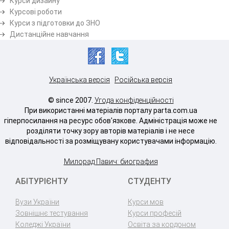
Курси дизайну
Курсові роботи
Курси з підготовки до ЗНО
Дистанційне навчання
Українська версія
Російська версія
© since 2007.
Угода конфіденційності
При використанні матеріалів порталу parta.com.ua
гіперпосилання на ресурс обов'язкове. Адміністрація може не
розділяти точку зору авторів матеріалів і не несе
відповідальності за розміщувану користувачами інформацію.
Милорад Павич: биография
АБІТУРІЄНТУ
СТУДЕНТУ
Вузи України
Курси мов
Зовнішнє тестування
Курси професій
Коледжі України
Освіта за кордоном