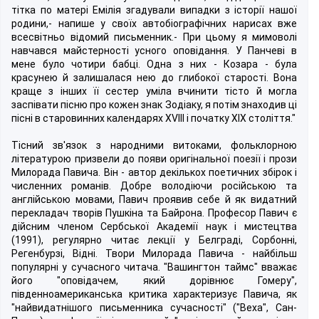
тітка по матері Емілія згадували випадки з історії нашої
родини,- напише у своїх автобіографічних нарисах вже
всесвітньо відомий письменник.- При цьому я мимоволі
навчався майстерності усного оповідання. У Панчеві в
мене було чотири бабці. Одна з них - Козара - була
красунею й залишалася нею до глибокої старості. Вона
краще з інших її сестер уміла вчинити тісто й могла
заспівати пісню про кожен знак Зодіаку, я потім знаходив ці
пісні в старовинних календарях XVIII і початку XIX століття."
Тісний зв'язок з народними витоками, фольклорною
літературою призвели до появи оригінальної поезії і прози
Милорада Павича. Він - автор декількох поетичних збірок і
численних романів. Добре володіючи російською та
англійською мовами, Павич проявив себе й як видатний
перекладач творів Пушкіна та Байрона. Професор Павич є
дійсним членом Сербської Академії наук і мистецтва
(1991), регулярно читає лекції у Белграді, Сорбонні,
Регенбурзі, Відні. Твори Милорада Павича - найбільш
популярні у сучасного читача. "Вашингтон таймс" вважає
його "оповідачем, який дорівнює Гомеру",
південноамериканська критика характеризує Павича, як
"найвидатнішого письменника сучасності" ("Веха", Сан-