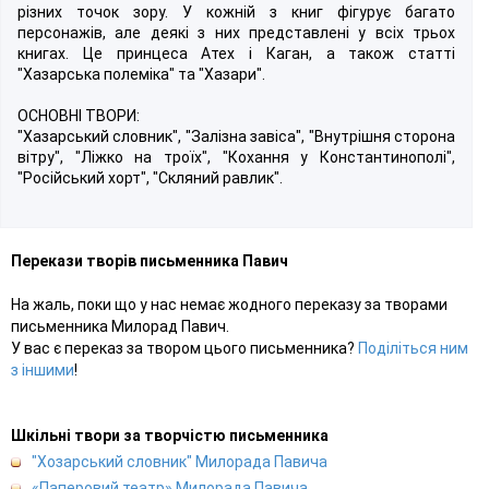
різних точок зору. У кожній з книг фігурує багато
персонажів, але деякі з них представлені у всіх трьох
книгах. Це принцеса Атех і Каган, а також статті
"Хазарська полеміка" та "Хазари".
ОСНОВНІ ТВОРИ:
"Хазарський словник", "Залізна завіса", "Внутрішня сторона
вітру", "Ліжко на троїх", "Кохання у Константинополі",
"Російський хорт", "Скляний равлик".
Перекази творів письменника Павич
На жаль, поки що у нас немає жодного переказу за творами
письменника Милорад Павич.
У вас є переказ за твором цього письменника?
Поділіться ним
з іншими
!
Шкільні твори за творчістю письменника
"Хозарський словник" Милорада Павича
«Паперовий театр» Милорада Павича