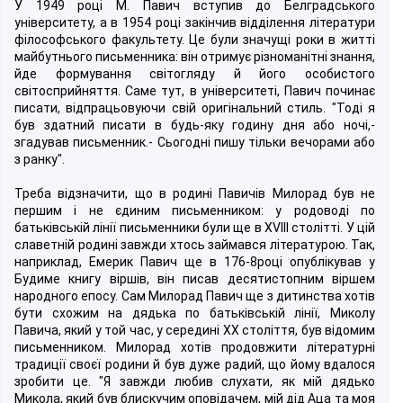
У 1949 році М. Павич вступив до Белградського
університету, а в 1954 році закінчив відділення літератури
філософського факультету. Це були значущі роки в житті
майбутнього письменника: він отримує різноманітні знання,
йде формування світогляду й його особистого
світосприйняття. Саме тут, в університеті, Павич починає
писати, відпрацьовуючи свій оригінальний стиль. "Тоді я
був здатний писати в будь-яку годину дня або ночі,-
згадував письменник.- Сьогодні пишу тільки вечорами або
з ранку".
Треба відзначити, що в родині Павичів Милорад був не
першим і не єдиним письменником: у родоводі по
батьківській лінії письменники були ще в XVIII столітті. У цій
славетній родині завжди хтось займався літературою. Так,
наприклад, Емерик Павич ще в 176-8році опублікував у
Будиме книгу віршів, він писав десятистопним віршем
народного епосу. Сам Милорад Павич ще з дитинства хотів
бути схожим на дядька по батьківській лінії, Миколу
Павича, який у той час, у середині XX століття, був відомим
письменником. Милорад хотів продовжити літературні
традиції своєї родини й був дуже радий, що йому вдалося
зробити це. "Я завжди любив слухати, як мій дядько
Микола, який був блискучим оповідачем, мій дід Аца та моя