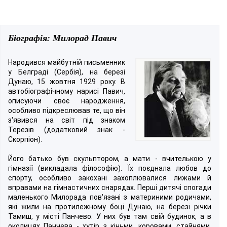
Біографія: Милорад Павич
Народився майбутній письменник
у Белграді (Сербія), на березі
Дунаю, 15 жовтня 1929 року. В
автобіографічному нарисі Павич,
описуючи своє народження,
особливо підкреслював те, що він
з'явився на світ під знаком
Терезів (додатковий знак -
Скорпіон).
Його батько був скульптором, а мати - вчителькою у
гімназії (викладала філософію). Їх поєднала любов до
спорту, особливо закохані захоплювалися лижами й
вправами на гімнастичних снарядах. Перші дитячі спогади
маленького Милорада пов'язані з материними родичами,
які жили на протилежному боці Дунаю, на березі річки
Тамиш, у місті Панчево. У них був там свій будинок, а в
околицях Панчева - хутір з кіньми, коровами, стайнями,