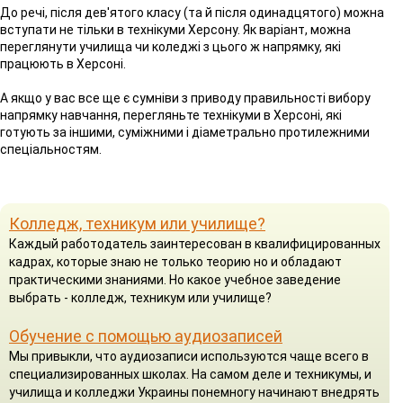
До речі, після дев'ятого класу (та й після одинадцятого) можна
вступати не тільки в технікуми Херсону. Як варіант, можна
переглянути училища чи коледжі з цього ж напрямку, які
працюють в Херсоні.
А якщо у вас все ще є сумніви з приводу правильності вибору
напрямку навчання, перегляньте технікуми в Херсоні, які
готують за іншими, суміжними і діаметрально протилежними
спеціальностям.
Колледж, техникум или училище?
Каждый работодатель заинтересован в квалифицированных
кадрах, которые знаю не только теорию но и обладают
практическими знаниями. Но какое учебное заведение
выбрать - колледж, техникум или училище?
Обучение с помощью аудиозаписей
Мы привыкли, что аудиозаписи используются чаще всего в
специализированных школах. На самом деле и техникумы, и
училища и колледжи Украины понемногу начинают внедрять