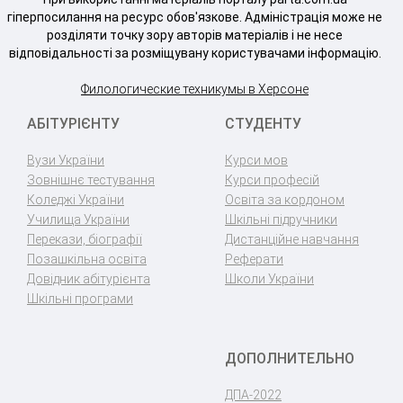
гіперпосилання на ресурс обов'язкове. Адміністрація може не
розділяти точку зору авторів матеріалів і не несе
відповідальності за розміщувану користувачами інформацію.
Филологические техникумы в Херсоне
АБІТУРІЄНТУ
СТУДЕНТУ
Вузи України
Курси мов
Зовнішнє тестування
Курси професій
Коледжі України
Освіта за кордоном
Училища України
Шкільні підручники
Перекази, біографії
Дистанційне навчання
Позашкільна освіта
Реферати
Довідник абітурієнта
Школи України
Шкільні програми
ДОПОЛНИТЕЛЬНО
ДПА-2022