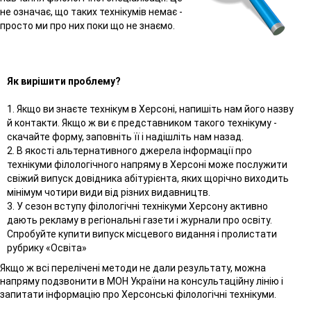
не означає, що таких технікумів немає -
просто ми про них поки що не знаємо.
Як вирішити проблему?
1. Якщо ви знаєте технікум в Херсоні, напишіть нам його назву
й контакти. Якщо ж ви є представником такого технікуму -
скачайте форму, заповніть її і надішліть нам назад.
2. В якості альтернативного джерела інформації про
технікуми філологічного напряму в Херсоні може послужити
свіжий випуск довідника абітурієнта, яких щорічно виходить
мінімум чотири види від різних видавництв.
3. У сезон вступу філологічні технікуми Херсону активно
дають рекламу в регіональні газети і журнали про освіту.
Спробуйте купити випуск місцевого видання і пролистати
рубрику «Освіта»
Якщо ж всі перелічені методи не дали результату, можна
напряму подзвонити в МОН України на консультаційну лінію і
запитати інформацію про Херсонські філологічні технікуми.