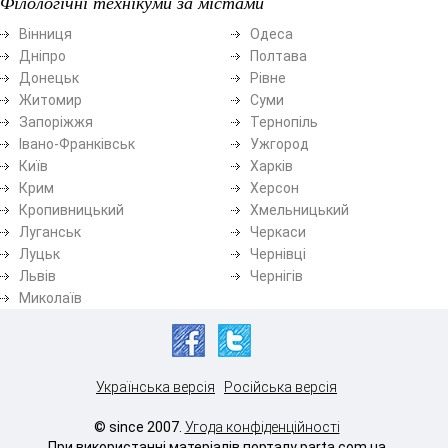
Філологічні технікуми за містами
Вінниця
Одеса
Дніпро
Полтава
Донецьк
Рівне
Житомир
Суми
Запоріжжя
Тернопіль
Івано-Франківськ
Ужгород
Київ
Харків
Крим
Херсон
Кропивницький
Хмельницький
Луганськ
Черкаси
Луцьк
Чернівці
Львів
Чернігів
Миколаїв
Українська версія
Російська версія
© since 2007.
Угода конфіденційності
При використанні матеріалів порталу parta.com.ua