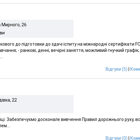
а Мирного, 26
ови
ткового до підготовки до здачі іспиту на міжнародні сертифікати FC
авчання; - ранкові, денні, вечірні заняття, можливий гнучкий графік; 
..
Відгуки (5)
|
Коме
івка, 22
іці. Забезпечуємо досконале вивчення Правил дорожнього руху, вс
м....
Відгуки (0)
|
Коме