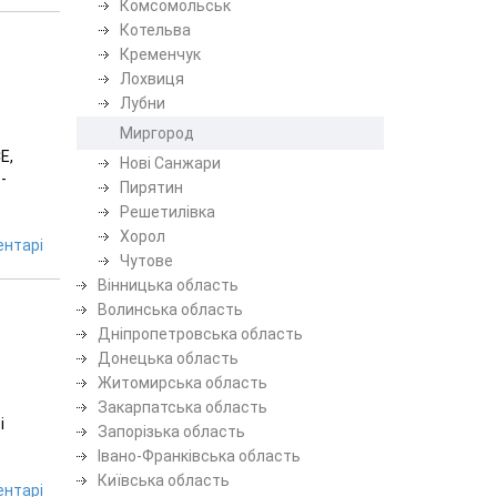
Комсомольськ
Котельва
Кременчук
Лохвиця
Лубни
Миргород
E,
Нові Санжари
-
Пирятин
Решетилівка
Хорол
нтарі
Чутове
Вінницька область
Волинська область
Дніпропетровська область
Донецька область
Житомирська область
Закарпатська область
і
Запорізька область
Івано-Франківська область
Київська область
нтарі