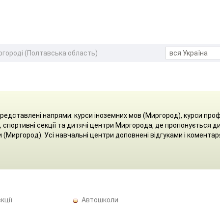
ргороді (Полтавська область)
 представлені напрями: курси іноземних мов (Миргород), курси проф
, спортивні секції та дитячі центри Миргорода, де пропонується д
и (Миргород). Усі навчальні центри доповнені відгуками і комента
кції
Автошколи