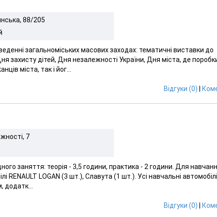
инська, 88/205
й
оведенні загальноміських масових заходах: тематичні виставки до
Дня захисту дітей, Дня незалежності України, Дня міста, де поробк
ів міста, так і йог...
Відгуки (0)
|
Коме
жності, 7
ного заняття: теорія - 3,5 години, практика - 2 години. Для навчан
і RENAULT LOGAN (3 шт.), Славута (1 шт.). Усі навчальні автомобіл
 додатк...
Відгуки (0)
|
Коме