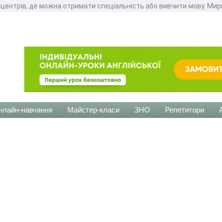
 центрів, де можна отримати спеціальність або вивчити мову. Мир
нлайн-навчання
Майстер-класи
ЗНО
Репетитори