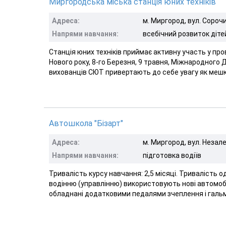
Миргородська міська станція юних техніків
Адреса:
м. Миргород, вул. Сороч
Напрями навчання:
всебічний розвиток діте
Станція юних техніків приймає активну участь у пр
Нового року, 8-го Березня, 9 травня, Міжнародного 
вихованців СЮТ привертають до себе увагу як мешканц
Автошкола "Бізарт"
Адреса:
м. Миргород, вул. Незале
Напрями навчання:
підготовка водіїв
Тривалість курсу навчання: 2,5 місяці. Тривалість од
водінню (управлінню) використовують нові автомобіл
обладнані додатковими педалями зчеплення і гальм,