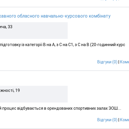
вного обласного навчально-курсового комбінату
ича, 33
дготовку із категорії В на А, з С на С1, з С на В (20-годинний курс
Відгуки (0)
|
Коме
ежності, 19
й процес відбувається в орендованих спортивних залах ЗОШ....
Відгуки (0)
|
Коме