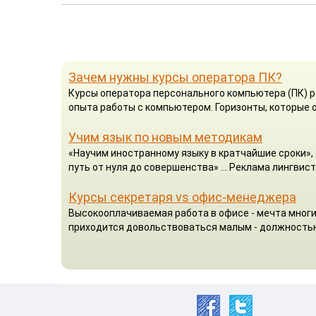
Зачем нужны курсы оператора ПК?
Курсы оператора персонального компьютера (ПК) р
опыта работы с компьютером. Горизонты, которые о
Учим язык по новым методикам
«Научим иностранному языку в кратчайшие сроки», 
путь от нуля до совершенства» ... Реклама лингвист
Курсы секретаря vs офис-менеджера
Высокооплачиваемая работа в офисе - мечта многих
приходится довольствоваться малым - должность