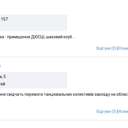
, 157
аза - приміщення ДЮСШ, шаховий клуб....
Відгуки (0)
|
Коме
я
а, 5
тей
ння свідчать перемоги танцювальних колективів закладу на обла
Відгуки (0)
|
Коме