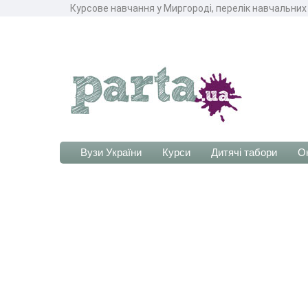
Курсове навчання у Миргороді, перелік навчальних
Вузи України
Курси
Дитячі табори
О