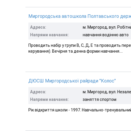
Миргородська автошкола Полтавського держа
Адреса:
м. Миргород, вул. Робітн
Напрями навчання:
навчання водінню авто
Проводить набір у групи В, С, Д, Е та проводить перепі
керування). Вечірня та денна форми навчання....
ДЮСШ Миргородської райради "Колос"
Адреса:
м. Миргород, вул. Незал
Напрями навчання:
заняття спортом
Рік відкриття школи - 1997. Навчально-тренувальни