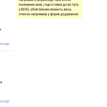
іноземних мов, і підготовка до вступу
у ВНЗ), обов'язково вкажіть весь
список напрямків у формі додавання.
и
нтарі
ня
і
нтарі