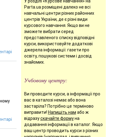
У розділі «Курсове навчання» на
Parta.ua розміщені далеко не всі
навчальні центри різних районних
центрів України, де є різні види
курсового навчання. Якщо ви не
зможете вибрати серед
представленого списку відповідні
курси, використовуйте додаткові
джерела інформації: газети про
нтарі
освіту, пошукові системи і досвід
знайомих.
Учбовому центру:
Ви проводите курси, а інформації про
вас в каталозі немає або вона
сному
застаріла? Потрібно це терміново
виправити!
Напишіть нам
або ж
відразу
скачайте форму
на
нтарі
додавання інформації в каталог. Якщо
ваш центр проводить курси з різних
напрямів (наприклад, і вивчення