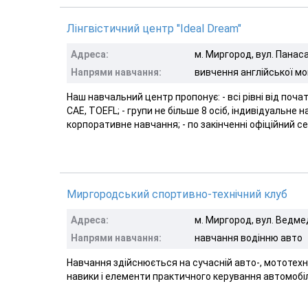
Лінгвістичний центр "Ideal Dream"
Адреса:
м. Миргород, вул. Панас
Напрями навчання:
вивчення англійської м
Наш навчальний центр пропонує: - всі рівні від поча
CAE, TOEFL; - групи не більше 8 осіб, індивідуальне н
корпоративне навчання; - по закінченні офіційний се.
Миргородський спортивно-технічний клуб
Адреса:
м. Миргород, вул. Ведмед
Напрями навчання:
навчання водінню авто
Навчання здійснюється на сучасній авто-, мототехн
навики і елементи практичного керування автомобіле