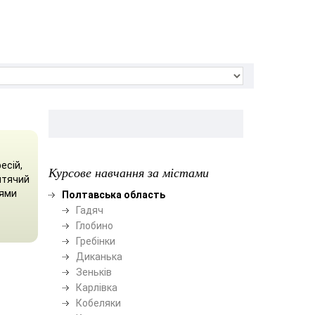
есій,
Курсове навчання за містами
итячий
рями
Полтавська область
Гадяч
Глобино
Гребінки
Диканька
Зеньків
Карлівка
Кобеляки