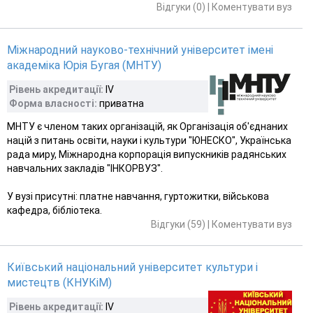
Відгуки (0)
|
Коментувати вуз
Міжнародний науково-технічний університет імені
академіка Юрія Бугая (МНТУ)
Рівень акредитації:
IV
Форма власності:
приватна
МНТУ є членом таких організацій, як Організація об'єднаних
націй з питань освіти, науки і культури "ЮНЕСКО", Українська
рада миру, Міжнародна корпорація випускників радянських
навчальних закладів "ІНКОРВУЗ".
У вузі присутні: платне навчання, гуртожитки, військова
кафедра, бібліотека.
Відгуки (59)
|
Коментувати вуз
Київський національний університет культури і
мистецтв (КНУКіМ)
Рівень акредитації:
IV