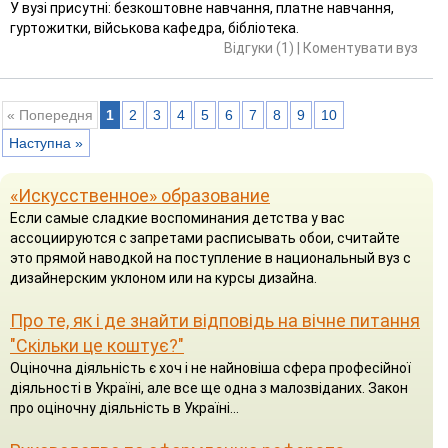
У вузі присутні: безкоштовне навчання, платне навчання,
гуртожитки, військова кафедра, бібліотека.
Відгуки (1)
|
Коментувати вуз
« Попередня
1
2
3
4
5
6
7
8
9
10
Наступна »
«Искусственное» образование
Если самые сладкие воспоминания детства у вас
ассоциируются с запретами расписывать обои, считайте
это прямой наводкой на поступление в национальный вуз с
дизайнерским уклоном или на курсы дизайна.
Про те, як і де знайти відповідь на вічне питання
"Скільки це коштує?"
Оціночна діяльність є хоч і не найновіша сфера професійної
діяльності в Україні, але все ще одна з малозвіданих. Закон
про оціночну діяльність в Україні...