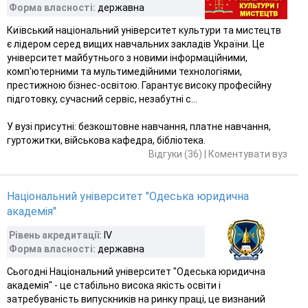
Форма власності:
державна
Київський національний університет культури та мистецтв
є лідером серед вищих навчальних закладів України. Це
університет майбутнього з новими інформаційними,
комп'ютерними та мультимедійними технологіями,
престижною бізнес-освітою. Гарантує високу професійну
підготовку, сучасний сервіс, незабутні с...
У вузі присутні: безкоштовне навчання, платне навчання,
гуртожитки, військова кафедра, бібліотека.
Відгуки (36)
|
Коментувати вуз
Національний університет "Одеська юридична
академія"
Рівень акредитації:
IV
Форма власності:
державна
Сьогодні Національний університет "Одеська юридична
академія" - це стабільно висока якість освіти і
затребуваність випускників на ринку праці, це визнаний