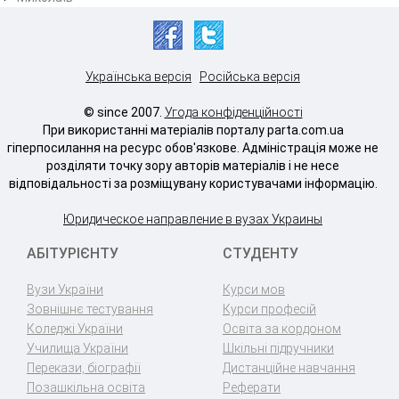
Українська версія
Російська версія
© since 2007.
Угода конфіденційності
При використанні матеріалів порталу parta.com.ua
гіперпосилання на ресурс обов'язкове. Адміністрація може не
розділяти точку зору авторів матеріалів і не несе
відповідальності за розміщувану користувачами інформацію.
Юридическое направление в вузах Украины
АБІТУРІЄНТУ
СТУДЕНТУ
Вузи України
Курси мов
Зовнішнє тестування
Курси професій
Коледжі України
Освіта за кордоном
Училища України
Шкільні підручники
Перекази, біографії
Дистанційне навчання
Позашкільна освіта
Реферати