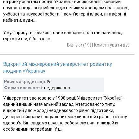
на ринку освітніх послуг України; - висококваліфікований
науково-педагогічний склад з великим досвідом практичної,
учбової та наукової роботи; - комп’ютерні класи, лінгафонні
кабінети, ауди...
У вузі присутні: безкоштовне навчання, платне навчання,
гуртожитки, бібліотека.
Відгуки (19)
|
Коментувати вуз
Відкритий міжнародний університет розвитку
людини «Україна»
Рівень акредитації:
ІV
Форма власності:
недержавна
Університет засновано у 1998 році. Університет "Україна" –
єдиний вищий навчальний заклад інтегрованого типу,
відкритий для молоді неоднакового рівня підготовки,
диференційованих соціальних можливостей і різного стану
здоров'я. Він свідомо взяв на себе місію вчити людей із
особливими потребами. У ц...