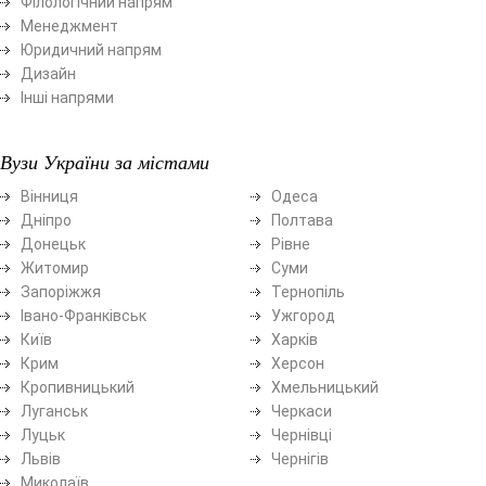
Філологічний напрям
Менеджмент
Юридичний напрям
Дизайн
Інші напрями
Вузи України за містами
Вінниця
Одеса
Дніпро
Полтава
Донецьк
Рівне
Житомир
Суми
Запоріжжя
Тернопіль
Івано-Франківськ
Ужгород
Київ
Харків
Крим
Херсон
Кропивницький
Хмельницький
Луганськ
Черкаси
Луцьк
Чернівці
Львів
Чернігів
Миколаїв