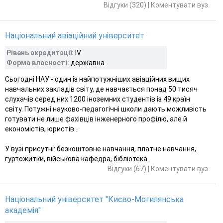
Відгуки (320)
|
Коментувати вуз
Національний авіаційний університет
Рівень акредитації:
ІV
Форма власності:
державна
Сьогодні НАУ - один із найпотужніших авіаційних вищих
навчальних закладів світу, де навчається понад 50 тисяч
слухачів серед них 1200 іноземних студентів із 49 країн
світу. Потужні науково-педагогічні школи дають можливість
готувати не лише фахівців інженерного профілю, але й
економістів, юристів...
У вузі присутні: безкоштовне навчання, платне навчання,
гуртожитки, військова кафедра, бібліотека.
Відгуки (67)
|
Коментувати вуз
Національний університет "Києво-Могилянська
академія"