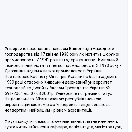
Університет засновано наказом Вищої Ради Народного
господарства від 17 квітня 1930 року як Інститут шкіряної
промисловості. У 1941 році він одержує назву - Київський
технологічний інститут легкої промисловості. З 1993 року -
Державна акдемія легкої промисловості України.
Постановою Кабінету Міністрів України на базі академії в
1999 році створено Київський державний університет
технологій та дизайну. Указом Президента України №
591/2001 від 07.08.2001р. Університет отримав статус
Національного. Міжгалузевою республіканською
акредитаційною комісією Університет ліцензовано за
четвертим - найвищим - рівнем акредитації.
У вузі присутні:
безкоштовне навчання, платне навчання,
гуртожитки, військова кафедра, аспірантура, магістратура,