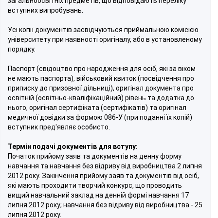
загальноосвітніх предметів, що відповідають переліку
вступних випробувань.
Усі копії документів засвідчуються приймальною комісією
університету при наявності оригіналу, або в установленому
порядку.
Паспорт (свідоцтво про народження для осіб, які за віком
не мають паспорта), військовий квиток (посвідчення про
приписку до призовної дільниці), оригінал документа про
освітній (освітньо-кваліфікаційний) рівень та додатка до
нього, оригінал сертифіката (сертифікатів) та оригінал
медичної довідки за формою 086-У (при поданні їх копій)
вступник пред'являє особисто.
Термін подачі документів для вступу:
Початок прийому заяв та документів на денну форму
навчання та навчання без відриву від виробництва 2 липня
2012 року. Закінчення прийому заяв та документів від осіб,
які мають проходити творчий конкурс, що проводить
вищий навчальний заклад на денній формі навчання 17
липня 2012 року; навчання без відриву від виробництва - 25
липня 2012 року.