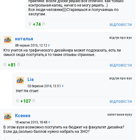
практике. возле доски решаю все отлично. как только
контрольная-капец. ничего не могу решить...)
Все люди-человеки)))Стараешься и получаеншь по
заслугам..
+74
відповісти
відгук про вуз
наталья
08 червня 2015, 12:12
#
Кто учится на графического дизайнера может подсказать, есть ли
смысл сюда поступать,а то такие отзывы странные..
+81
відповісти
відгук про вуз
Lia
02 березня 2016, 13:51
#
Нет! Не стоит.
+107
відповісти
запитання вузу
Ксения
18 жовтня 2015, 18:48
#
В этом вузе возможно поступить на бюджет на факультет дизайна?
Если да,сколько баллов нужно набрать на ЗНО?