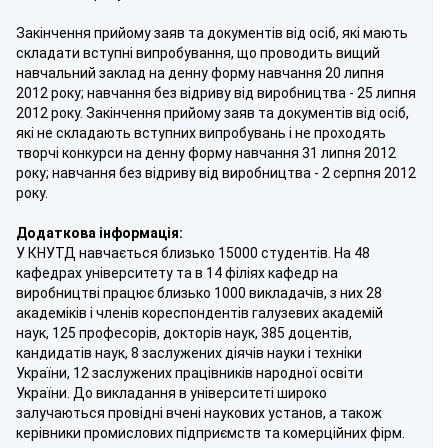
Закінчення прийому заяв та документів від осіб, які мають
складати вступні випробування, що проводить вищий
навчальний заклад на денну форму навчання 20 липня
2012 року; навчання без відриву від виробництва - 25 липня
2012 року. Закінчення прийому заяв та документів від осіб,
які не складають вступних випробувань і не проходять
творчі конкурси на денну форму навчання 31 липня 2012
року; навчання без відриву від виробництва - 2 серпня 2012
року.
Додаткова інформація:
У КНУТД навчається близько 15000 студентів. На 48
кафедрах університету та в 14 філіях кафедр на
виробництві працює близько 1000 викладачів, з них 28
академіків і членів кореспондентів галузевих академій
наук, 125 професорів, докторів наук, 385 доцентів,
кандидатів наук, 8 заслужених діячів науки і техніки
України, 12 заслужених працівників народної освіти
України. До викладання в університеті широко
залучаються провідні вчені наукових установ, а також
керівники промислових підприємств та комерційних фірм.