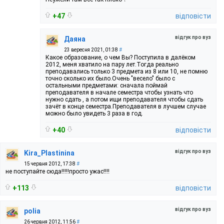
+47
відповісти
відгук про вуз
Даяна
23 вересня 2021, 01:38
#
Какое образование, о чем Вы? Поступила в далёком
2012, меня хватило на пару лет.Тогда реально
преподавались только 3 предмета из 8 или 10, не помню
точно сколько их было.Очень "весело" было с
остальными предметами: сначала поймай
преподавателя в начале семестра чтобы узнать что
нужно сдать , а потом ищи преподавателя чтобы сдать
зачёт в конце семестра.Преподавателя в лучшем случае
можно было увидеть 3 раза в год.
+40
відповісти
відгук про вуз
Kira_Plastinina
15 червня 2012, 17:38
#
не поступайте сюда!!!!!просто ужас!!!!
+113
відповісти
відгук про вуз
polia
26 червня 2012, 11:56
#