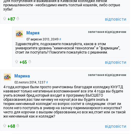
Для поступления и выживания в Киевском колледже лёгкой
промышленности - необходимо иметь толстый кошелёк, либо острые
зубы!
+87
відповісти
запитання відвідувачам
Мария
07 вересня 2013, 20:49
#
Здравствуйте, подскажите пожалуйста, каков в этом
университете уровень "химической технологии" и "фармации",
стоит ли поступать? Помогите пожалуйста с решением.
+65
відповісти
запитання відвідувачам
Марина
02 лютого 2014, 12:37
#
4 года,которые были просто уничтожены благодаря колледжу КНУТД
навевают только негативные воспоминания! все эти 4 года вы будете
учить всякий бред,который входит в программу ВЫСШЕГО
образования,вас там ничему не научат,все вы будете знать в
теории.никчемный колледж! но вопрос состит в следующем: стоит ли
после него поступать в универ на заочку парикмахерского искусства?
чисто для корочки о высшем образовании,но все же,стоит или он такой
же никчемный как и колледж?
+68
відповісти