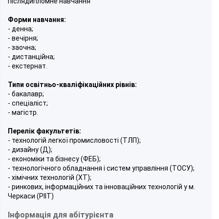
післядипломне навчання
Форми навчання:
- денна;
- вечірня;
- заочна;
- дистанційна;
- екстернат.
Типи освітньо-кваліфікаційних рівнів:
- бакалавр;
- спеціаліст;
- магістр.
Перелік факультетів:
- технологій легкої промисловості (ТЛП);
- дизайну (Д);
- економіки та бізнесу (ФЕБ);
- технологічного обладнання і систем управління (ТОСУ);
- хімічних технологій (ХТ);
- ринкових, інформаційних та інноваційних технологій у м.
Черкаси (РІІТ)
Інформація для абітурієнта