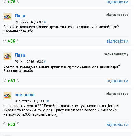
+76
відповісти
відгук про вуз
Лиза
09 січня 2016, 16:30
#
Скажите пожалуста,какие предметы нужно сдавать на дизайнера?
Зарание спасибо.
+59
відповісти
запитання вузу
Лиза
09 січня 2016, 16:35
#
Скажите пожалуста, какие предметы нужно сдавать на дизайнера?
Зарание спасибо
+61
відповісти
відгук про вуз
светлана
08 лютого 2016, 19:16
#
на специальность 022 "Дизайн" сдають зно : укр.мова та літ.,Історія
України та творчий конукрс ( 1.рисунок-гіпсова голова.2. живопис-
натюрморти,3.Спецкомпозиція)
+53
відповісти