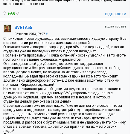
затрат на їх заповнення.
+65
відповісти
відгук про вуз
SVETA55
02 червня 2013, 09:27
#
С приходом нового руководства, всё изменилось в худшую сторону. Всё
в стиле партии регионов или сталинских репрессий.
О взятках здесь говорят в открытую, при чём не с первых дней, а когда
студенты уже на паследних курсах и дороги назад нет.
После визита программы "Точка кипения" - охрану уволили, за то что те
пропустили в здание колледжа, журналистов.
От преподавателей до уборщиц, которые не потдерживают
корупционные и безграмотные действия директора - открыто гнобят,
вплоть до увольнения, не взирая на их стаж и заслуги перед
колледжем. Выедая при этом старые кадры - на их место приходят
другие, явно директорские протеже, даже новый водитель, с такими
понтами - Киркоров отдыхает!
На место выживающих из общежития студентов, заселяются какие-то
не имеющие отношения к данному ВУЗу взрослые люди, явно с
донецкими корнями. При чём заселяют их в номера, в которых
студенты делали ремонт за свои деньги.
С арендаторами тоже не всё гладко. Уже не для кого не секрет, что за
аренду места под ксерокс на следующий год - потребовали в качестве
взятки - сделать косметический ремонт где-то в здании колледжа.
Буфету находящемуся там уже не первый год - аренду тоже не
продлили. В разговоре с буфетчицами, так и не удалось узнать причину
отказа в аренде. Уверена, директрисса притянет на их место своих
людей.