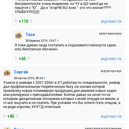
безграмотности очень искреннее, но ЧУ и ЩУ никогда не
пишутся с "Ю"... Да и "огорЧЮ ВО всех "- это что значит?????
УЛЫБНУЛО)))))
+110
відповісти
запитання вузу
Таня
28 березня 2019, 10:47
#
Я тоже думаю сюда поступать а подскажите пожалуста здесь
есть бесплатное обоченич
+65
відповісти
відгук про вуз
Сергей
06 квітня 2014, 09:46
#
Учился в универе с 2001-2006г в ХТ,работаю по специальности, универ
дал професиональную теоретическую базу, на основе которой
произвожу новую полимерную продукцию,для решения новых задач
консультируюсь с преподавателями. Взятки давал за зачет по не
котырым дисциплинам отношение которых к моей спецуре не имели, и
то мог выучить и не платить. При условии что Вы хотите стать спецом, а
не ради корочки, КНУТД отличный.
+85
відповісти
запитання відвідувачам