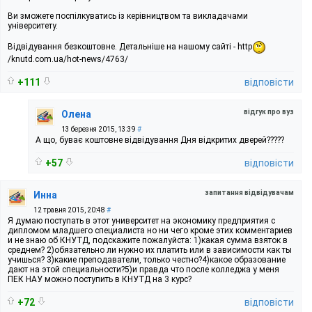
Ви зможете поспілкуватись із керівництвом та викладачами
університету.
Відвідування безкоштовне. Детальніше на нашому сайті - http
/knutd.com.ua/hot-news/4763/
+111
відповісти
відгук про вуз
Олена
13 березня 2015, 13:39
#
А що, буває коштовне відвідування Дня відкритих дверей?????
+57
відповісти
запитання відвідувачам
Инна
12 травня 2015, 20:48
#
Я думаю поступать в этот университет на экономику предприятия с
дипломом младшего специалиста но ни чего кроме этих комментариев
и не знаю об КНУТД, подскажите пожалуйста: 1)какая сумма взяток в
среднем? 2)обязательно ли нужно их платить или в зависимости как ты
учишься? 3)какие преподаватели, только честно?4)какое образование
дают на этой специальности?5)и правда что после колледжа у меня
ПЕК НАУ можно поступить в КНУТД на 3 курс?
+72
відповісти