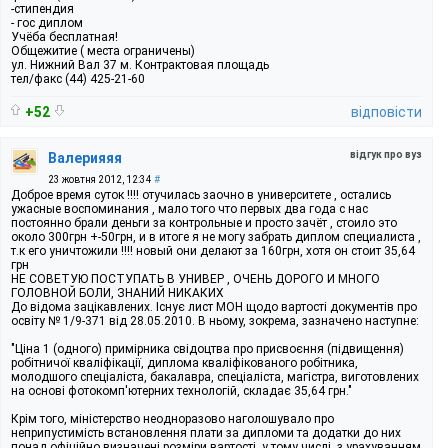
-стипендия
- гос диплом
Учёба бесплатная!
Общежитие ( места ограничены)
ул. Нижний Вал 37 м. Контрактовая площадь
тел/факс (44) 425-21-60
+52
відповісти
відгук про вуз
Валерияяя
23 жовтня 2012, 12:34
#
Доброе время суток !!!! отучилась заочно в университете , остались
ужасные воспоминания , мало того что первых два года с нас
постоянно брали деньги за контрольные и просто зачёт , стоило это
около 300грн +-50грн, и в итоге я не могу забрать диплом специалиста ,
т.к его уничтожили !!!! новый они делают за 160грн, хотя он стоит 35,64
грн
НЕ СОВЕТУЮ ПОСТУПАТЬ В УНИВЕР , ОЧЕНЬ ДОРОГО И МНОГО
ГОЛОВНОЙ БОЛИ, ЗНАНИЙ НИКАКИХ
До відома зацікавлених. Існує лист МОН щодо вартості документів про
освіту № 1/9-371 від 28.05.2010. В ньому, зокрема, зазначено наступне:
"Ціна 1 (одного) примірника свідоцтва про присвоєння (підвищення)
робітничої кваліфікації, диплома кваліфікованого робітника,
молодшого спеціаліста, бакалавра, спеціаліста, магістра, виготовлених
на основі фотокомп'ютерних технологій, складає 35,64 грн."
Крім того, міністерство неодноразово наголошувало про
неприпустимість встановлення плати за дипломи та додатки до них
понад офіційно визначені розміри вартості, у тому числі, з урахуванням