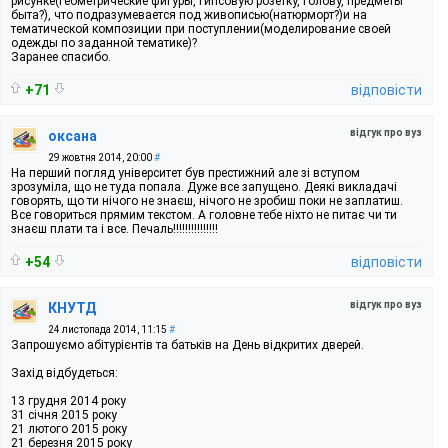
рисунке(геометрические фигуры, гипсовую розетку, голову, предметы
быта?), что подразумевается под живописью(натюрморт?)и на
тематической композиции при поступлении(моделирование своей
одежды по заданной тематике)?
Заранее спасибо.
+71
відповісти
відгук про вуз
оксана
29 жовтня 2014, 20:00
#
На перший погляд університет був престижний але зі вступом
зрозуміла, що не туда попала. Дуже все запущено. Деякі викладачі
говорять, що ти нічого не знаєш, нічого не зробиш поки не заплатиш.
Все говориться прямим текстом. А головне тебе ніхто не питає чи ти
знаєш плати та і все. Печаль!!!!!!!!!!!!!!!
+54
відповісти
відгук про вуз
КНУТД
24 листопада 2014, 11:15
#
Запрошуємо абітурієнтів та батьків на День відкритих дверей.
Захід відбудеться:
13 грудня 2014 року
31 січня 2015 року
21 лютого 2015 року
21 березня 2015 року