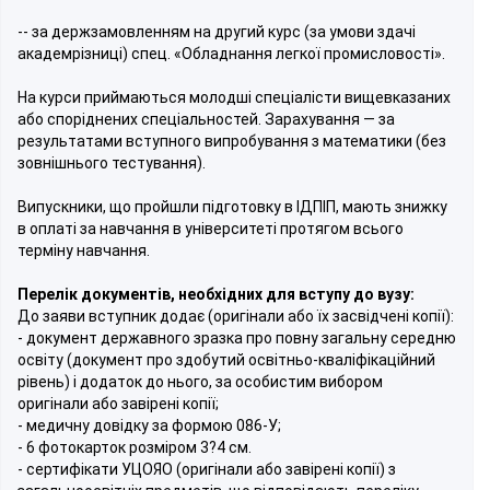
-- за держзамовленням на другий курс (за умови здачі
академрізниці) спец. «Обладнання легкої промисловості».
На курси приймаються молодші спеціалісти вищевказаних
або споріднених спеціальностей. Зарахування — за
результатами вступного випробування з математики (без
зовнішнього тестування).
Випускники, що пройшли підготовку в ІДПІП, мають знижку
в оплаті за навчання в університеті протягом всього
терміну навчання.
Перелік документів, необхідних для вступу до вузу:
До заяви вступник додає (оригінали або їх засвідчені копії):
- документ державного зразка про повну загальну середню
освіту (документ про здобутий освітньо-кваліфікаційний
рівень) і додаток до нього, за особистим вибором
оригінали або завірені копії;
- медичну довідку за формою 086-У;
- 6 фотокарток розміром 3?4 см.
- сертифікати УЦОЯО (оригінали або завірені копії) з