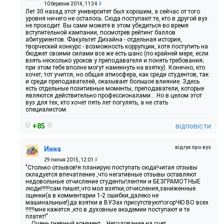
10 березня 2014, 11:34
#
Лет 30 назад этот университет был хорошим, а сейчас от того
уровня ничего не осталось. Сюда поступают те, кто в другой вуз
не проходит. Вы сами можете в этом убедиться во время
вступительной кампании, посмотрев рейтинг баллов
абитуриентов. Факультет Дизайна - отдельная история,
творческий конкурс - возможность коррупции, хотя поступить на
бюджет своими силами все же есть шанс (по крайней мере, если
взять несколько уроков у преподавателя и понять требования;
при этом тебе вполне могут намекнуть на взятку). Конечно, кто
хочет, тот учится, но общая атмосфера, как среди студентов, так
и среди преподавателей, оказывает большое влияние. Здесь
есть отдельные позитивные моменты, преподаватели, которые
являются действительно профессионалами... Но в целом этот
вуз для тех, кто хочет пять лет погулять, а не стать
специалистом.
+85
відповісти
відгук про вуз
Инна
29 липня 2015, 12:01
#
"Столько отзывов!я планирую поступать сюда!читая отзывы
складуется впечатление ,что негативные отзывы оставляют
недовольные отчисление студенты!лентяи и БЕЗГРАМОТНЫЕ
люди!!!!!!сам пишет,что мол взятки,отчисления,заниженные
оценки(а в комментарии 1-2 ошибки,далеко не
машинальные!)да взятки в ВУЗах присутствуют!огорЧЮ ВО всех
!!!!!!мне кажется ,кто в духовные академии поступают и те
платят!"
....Очень гневный коммент... Негодование на счет