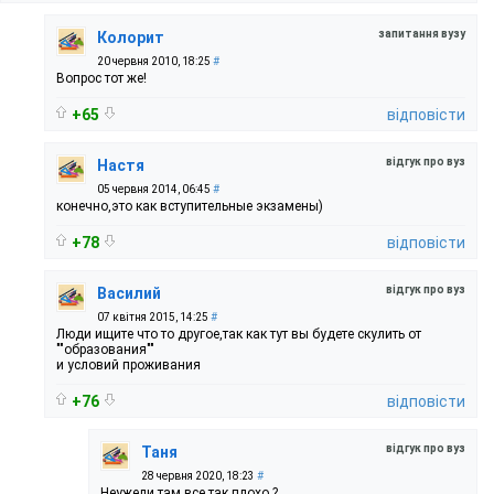
запитання вузу
Колорит
20 червня 2010, 18:25
#
Вопрос тот же!
+65
відповісти
відгук про вуз
Настя
05 червня 2014, 06:45
#
конечно,это как вступительные экзамены)
+78
відповісти
відгук про вуз
Василий
07 квітня 2015, 14:25
#
Люди ищите что то другое,так как тут вы будете скулить от
""образования""
и условий проживания
+76
відповісти
відгук про вуз
Таня
28 червня 2020, 18:23
#
Неужели там все так плохо ?