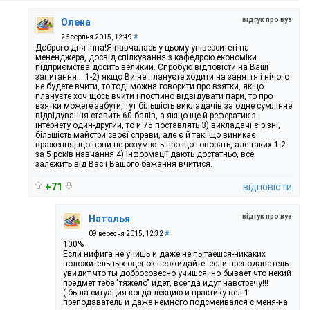
відгук про вуз
Олена
26 серпня 2015, 12:49
#
Доброго дня Інна!Я навчалась у цьому університеті на
мененджера, досвід спілкування з кафедрою економіки
підприємства досить великий. Спробую відповісти на Ваші
запитання....1-2) якщо Ви не плануєте ходити на заняття і нічого
не будете вчити, то тоді можна говорити про взятки, якщо
плануєте хоч щось вчити і постійно відвідувати пари, то про
взятки можете забути, тут більшість викладачів за одне сумлінне
відвідування ставить 60 балів, а якщо ще й рефератик з
інтернету один-другий, то й 75 поставлять 3) викладачі є різні,
більшість майстри своєї справи, але є й такі що виникає
враження, що вони не розуміють про що говорять, але таких 1-2
за 5 років навчання 4) інформації дають достатньо, все
залежить від Вас і Вашого бажання вчитися.
+71
відповісти
відгук про вуз
Наталья
09 вересня 2015, 12:32
#
100%
Если нифига не учишь и даже не пытаешся-никаких
положительных оценок неожидайте. если преподаватель
увидит что ты добросовесно учишся, но бывает что некий
предмет тебе "тяжело" идет, всегда идут навстречу!!!
( была ситуация когда лекцию и практику вел 1
преподаватель и даже немного подсмеивался с меня-на