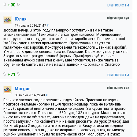
+90
відповісти
відгук про вуз
Юлия
17 травня 2016, 21:47
#
Добрый вечер. В этом году планирую поступать к вам на такие
специальности как "Технологія легкої промисловості.Моделювання,
конструювання та художнє оздоблення виробів легкої промисловості
"та "Технологія легкої промисловості. Проектування взуття та
галантерейних виробів. Конструювання та технології швейних виробів".
У меня есть диплом специалиста по Геодезии. К вам хочу поступить на
5 курс на магистратуру заочной формы. Принформируйте какие
экзаменны нужно сдаватьи к чему мне готовится, так же плата за
обучение.На сайте у вас я не нашла данной информации. Спасибо
+71
відповісти
відгук про вуз
Morgan
05 липня 2016, 22:48
#
Если кто захочет сюда поступать - одумайтесь. Приехала на курсы
подготовительные - организация просто кошмар, пока не вытянешь
инфу (с криками) никто ничего даже не скажет. За курсы плата просто
бешеная за ничего. Посчитала - 660 курс, 132 грн - урок. Мало того, что
никто ничего не объясняет, никто из преподов даже не представился,
просто запустили по кабинетам и начали рисовать. За урок (3 часа) дай
бог чтоб раза 2 подошли и что-то исправили. Вижу рядом не годные
рисунки совсем, но она даже не исправляет девочку, а так, по мизеру
ошибки указывает. Рисуем по шесть часов стоя, мольберты в руках