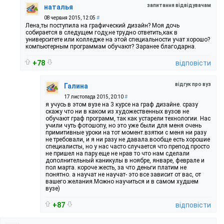
запитання відвідувачам
наталья
08 червня 2015, 12:05
#
Лена,ты поступила на графический дизайн? Моя дочь
собирается в следущем году,не трудно ответить,как в
университете или колледже на этой специальности учат хорошо?
компьютерным программам обучают? Заранее благодарна.
+78
відповісти
відгук про вуз
Галина
17 листопада 2015, 20:10
#
я учусь в этом вузе на 3 курсе на граф дизайне. сразу
скажу что ни в каком из художественных вузов не
обучают граф программ, так как устарели технологии. Нас
учили чуть фотошопу, но это уже были для меня очень
примитивные уроки на тот момент.взятки с меня ни разу
не требовали, и я ни разу не давала.вообще есть хорошие
специалисты, но у нас часто случается что препод просто
не пришел на пару.еще не нрав то что нам сделали
дополнительный каникулы в ноябре, январе, феврале и
пол марта. короче жесть, за что деньги платим не
понятно. а научат не научат- это все зависит от вас, от
вашего желания.Можно научиться и в самом худшем
вузе)
+87
відповісти