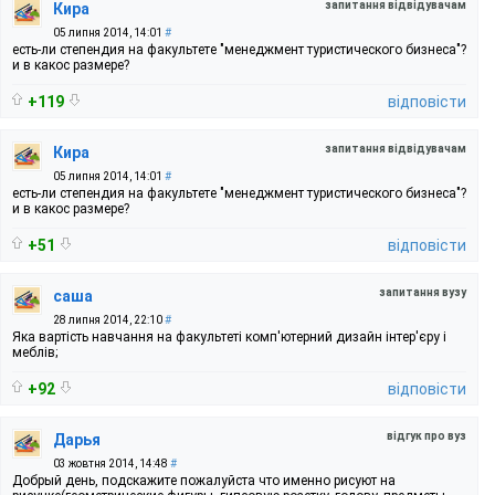
запитання відвідувачам
Кира
05 липня 2014, 14:01
#
есть-ли степендия на факультете "менеджмент туристического бизнеса"?
и в какос размере?
+119
відповісти
запитання відвідувачам
Кира
05 липня 2014, 14:01
#
есть-ли степендия на факультете "менеджмент туристического бизнеса"?
и в какос размере?
+51
відповісти
запитання вузу
саша
28 липня 2014, 22:10
#
Яка вартість навчання на факультеті комп'ютерний дизайн інтер'єру і
меблів;
+92
відповісти
відгук про вуз
Дарья
03 жовтня 2014, 14:48
#
Добрый день, подскажите пожалуйста что именно рисуют на