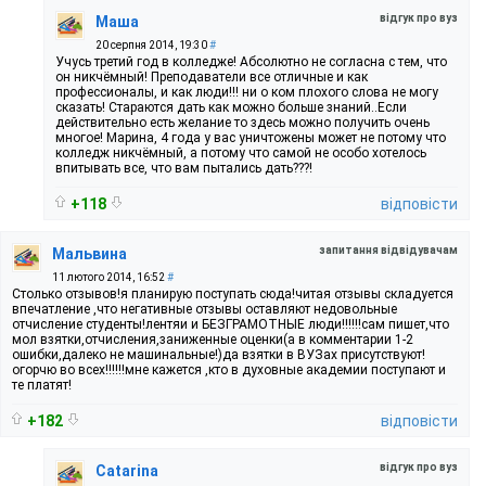
відгук про вуз
Маша
20 серпня 2014, 19:30
#
Учусь третий год в колледже! Абсолютно не согласна с тем, что
он никчёмный! Преподаватели все отличные и как
профессионалы, и как люди!!! ни о ком плохого слова не могу
сказать! Стараются дать как можно больше знаний..Если
действительно есть желание то здесь можно получить очень
многое! Марина, 4 года у вас уничтожены может не потому что
колледж никчёмный, а потому что самой не особо хотелось
впитывать все, что вам пытались дать???!
+118
відповісти
запитання відвідувачам
Мальвина
11 лютого 2014, 16:52
#
Столько отзывов!я планирую поступать сюда!читая отзывы складуется
впечатление ,что негативные отзывы оставляют недовольные
отчисление студенты!лентяи и БЕЗГРАМОТНЫЕ люди!!!!!!сам пишет,что
мол взятки,отчисления,заниженные оценки(а в комментарии 1-2
ошибки,далеко не машинальные!)да взятки в ВУЗах присутствуют!
огорчю во всех!!!!!!мне кажется ,кто в духовные академии поступают и
те платят!
+182
відповісти
відгук про вуз
Catarina