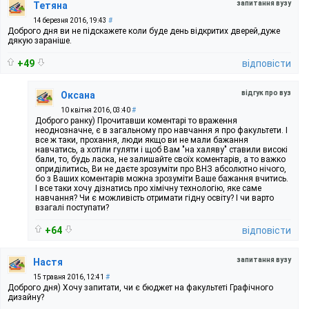
запитання вузу
Тетяна
14 березня 2016, 19:43
#
Доброго дня ви не підскажете коли буде день відкритих дверей,дуже
дякую зараніше.
+49
відповісти
відгук про вуз
Оксана
10 квітня 2016, 03:40
#
Доброго ранку) Прочитавши коментарі то враження
неоднозначне, є в загальному про навчання я про факультети. І
все ж таки, прохання, люди якщо ви не мали бажання
навчатись, а хотіли гуляти і щоб Вам "на халяву" ставили високі
бали, то, будь ласка, не залишайте своїх коментарів, а то важко
оприділитись, Ви не даєте зрозуміти про ВНЗ абсолютно нічого,
бо з Ваших коментарів можна зрозуміти Ваше бажання вчитись.
І все таки хочу дізнатись про хімічну технологію, яке саме
навчання? Чи є можливість отримати гідну освіту? І чи варто
взагалі поступати?
+64
відповісти
запитання вузу
Настя
15 травня 2016, 12:41
#
Доброго дня) Хочу запитати, чи є бюджет на факультеті Графічного
дизайну?