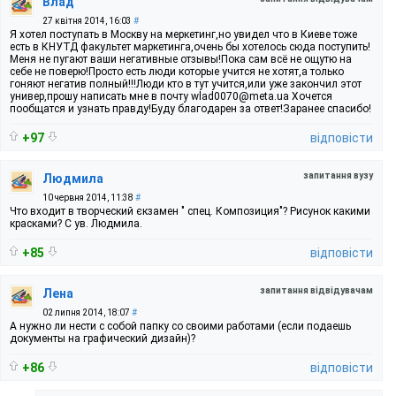
Влад
27 квітня 2014, 16:03
#
Я хотел поступать в Москву на меркетинг,но увидел что в Киеве тоже
есть в КНУТД факультет маркетинга,очень бы хотелось сюда поступить!
Меня не пугают ваши негативные отзывы!Пока сам всё не ощутю на
себе не поверю!Просто есть люди которые учится не хотят,а только
гоняют негатив полный!!!Люди кто в тут учится,или уже закончил этот
универ,прошу написать мне в почту wlad0070@meta.ua Хочется
пообщатся и узнать правду!Буду благодарен за ответ!Заранее спасибо!
+97
відповісти
запитання вузу
Людмила
10 червня 2014, 11:38
#
Что входит в творческий єкзамен " спец. Композиция"? Рисунок какими
красками? С ув. Людмила.
+85
відповісти
запитання відвідувачам
Лена
02 липня 2014, 18:07
#
А нужно ли нести с собой папку со своими работами (если подаешь
документы на графический дизайн)?
+86
відповісти