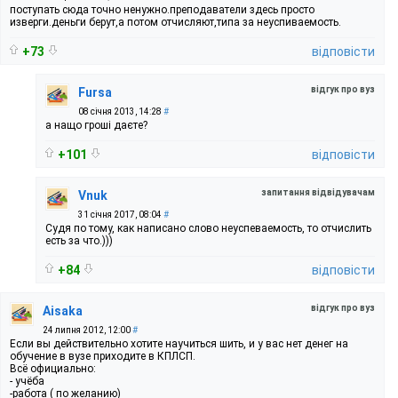
поступать сюда точно ненужно.преподаватели здесь просто
изверги.деньги берут,а потом отчисляют,типа за неуспиваемость.
+73
відповісти
відгук про вуз
Fursa
08 січня 2013, 14:28
#
а нащо гроші даєте?
+101
відповісти
запитання відвідувачам
Vnuk
31 січня 2017, 08:04
#
Судя по тому, как написано слово неуспеваемость, то отчислить
есть за что.)))
+84
відповісти
відгук про вуз
Aisaka
24 липня 2012, 12:00
#
Если вы действительно хотите научиться шить, и у вас нет денег на
обучение в вузе приходите в КПЛСП.
Всё официально:
- учёба
-работа ( по желанию)