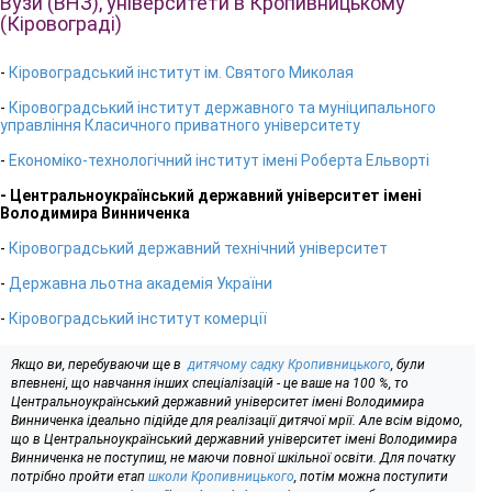
Вузи (ВНЗ), університети в Кропивницькому
(Кіровограді)
-
Кіровоградський інститут ім. Святого Миколая
-
Кіровоградський інститут державного та муніципального
управління Класичного приватного університету
-
Економіко-технологічний інститут імені Роберта Ельворті
- Центральноукраїнський державний університет імені
Володимира Винниченка
-
Кіровоградський державний технічний університет
-
Державна льотна академія України
-
Кіровоградський інститут комерції
Якщо ви, перебуваючи ще в
дитячому садку Кропивницького
, були
впевнені, що навчання інших спеціалізацій - це ваше на 100 %, то
Центральноукраїнський державний університет імені Володимира
Винниченка ідеально підійде для реалізації дитячої мрії. Але всім відомо,
що в Центральноукраїнський державний університет імені Володимира
Винниченка не поступиш, не маючи повної шкільної освіти. Для початку
потрібно пройти етап
школи Кропивницького
, потім можна поступити