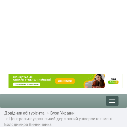
Toggle
navigat
Довідник абітурієнта
Вузи України
Центральноукраїнський державний університет імені
Володимира Винниченка