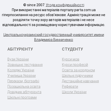
© since 2007.
Угода конфіденційності
При використанні матеріалів порталу parta.com.ua
гіперпосилання на ресурс обов'язкове. Адміністрація може не
розділяти точку зору авторів матеріалів і не несе
відповідальності за розміщувану користувачами інформацію.
Центральноукраинский государственный университет имени
Владимира Винниченко
АБІТУРІЄНТУ
СТУДЕНТУ
Вузи України
Курси мов
Зовнішнє тестування
Курси професій
Коледжі України
Освіта за кордоном
Училища України
Шкільні підручники
Перекази, біографії
Дистанційне навчання
Позашкільна освіта
Реферати
Довідник абітурієнта
Школи України
Шкільні програми