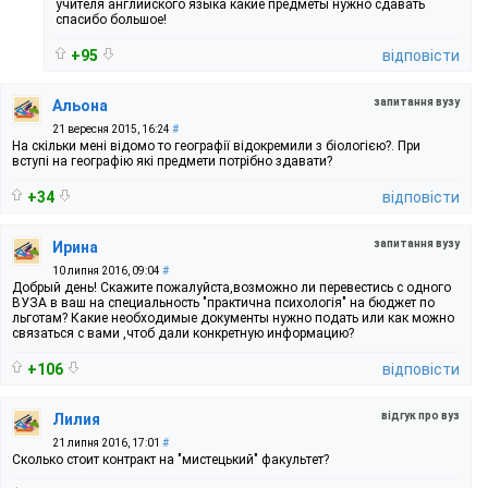
учителя английского языка какие предметы нужно сдавать
спасибо большое!
+95
відповісти
запитання вузу
Альона
21 вересня 2015, 16:24
#
На скільки мені відомо то географії відокремили з біологією?. При
вступі на географію які предмети потрібно здавати?
+34
відповісти
запитання вузу
Ирина
10 липня 2016, 09:04
#
Добрый день! Скажите пожалуйста,возможно ли перевестись с одного
ВУЗА в ваш на специальность "практична психологія" на бюджет по
льготам? Какие необходимые документы нужно подать или как можно
связаться с вами ,чтоб дали конкретную информацию?
+106
відповісти
відгук про вуз
Лилия
21 липня 2016, 17:01
#
Сколько стоит контракт на "мистецький" факультет?