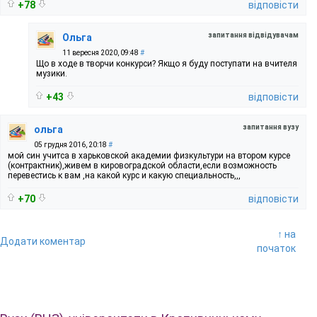
+78
відповісти
запитання відвідувачам
Ольга
11 вересня 2020, 09:48
#
Що в ходе в творчи конкурси? Якщо я буду поступати на вчителя
музики.
+43
відповісти
запитання вузу
ольга
05 грудня 2016, 20:18
#
мой син учитса в харьковской академии физкультури на втором курсе
(контрактник),живем в кировоградской области,если возможность
перевестись к вам ,на какой курс и какую специальность,,,
+70
відповісти
↑ на
Додати коментар
початок