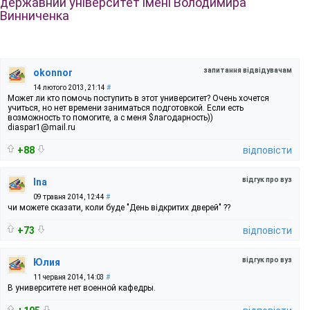
державний університет імені Володимира
Винниченка
запитання відвідувачам
okonnor
14 лютого 2013, 21:14
#
Может ли кто помочь поступить в этот университет? Очень хочется
учиться, но нет времени заниматься подготовкой. Если есть
возможность то помогите, а с меня $лагодарность))
diaspar1@mail.ru
+88
відповісти
відгук про вуз
Ina
09 травня 2014, 12:44
#
чи можете сказати, коли буде "День відкритих дверей" ??
+73
відповісти
відгук про вуз
Юлия
11 червня 2014, 14:03
#
В университете нет военной кафедры.