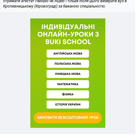
отримати атестат гімназії чи ліцею і тільки після цього вибирати вуз в
Кропивницькому (Кіровограді) за бажаною спеціальністю.