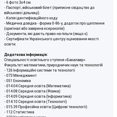
- 6 фото 3х4 см.
- Паспорт, військовий білет (приписне свідоцтво до
військової дільниці).
- Копія ідентифікаційного коду.
- Медична довідка - форма 0-86-у, додаток про щеплення
(оригінал або завірена ксерокопія).
- Документи, які дають право на пільги (якщо є).
- Сертифікати Українського центру оцінювання якості
освіти.
Додаткова інформація:
Спеціальності освітнього ступеня «Бакалавр»
Факультет математики, природничих наук та технологій
- 126 Інформаційні системи та технології
- 073 Менеджмент
- 051 Економіка
- 014.04 Середня освіта (Математика)
- 014.08 Середня освіта (Фізика)
- 014.09 Середня освіта (Інформатика)
- 014.10 Середня освіта (Технології)
- 015.39 Професійна освіта (Цифрові технології)
- 112 Статистика