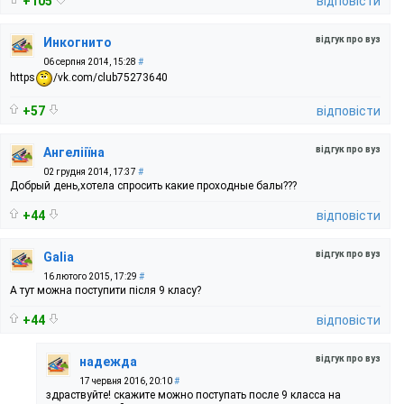
+105
відповісти
відгук про вуз
Инкогнито
06 серпня 2014, 15:28
#
https
/vk.com/club75273640
+57
відповісти
відгук про вуз
Ангелііїна
02 грудня 2014, 17:37
#
Добрый день,хотела спросить какие проходные балы???
+44
відповісти
відгук про вуз
Galia
16 лютого 2015, 17:29
#
А тут можна поступити після 9 класу?
+44
відповісти
відгук про вуз
надежда
17 червня 2016, 20:10
#
здраствуйте! скажите можно поступать после 9 класса на