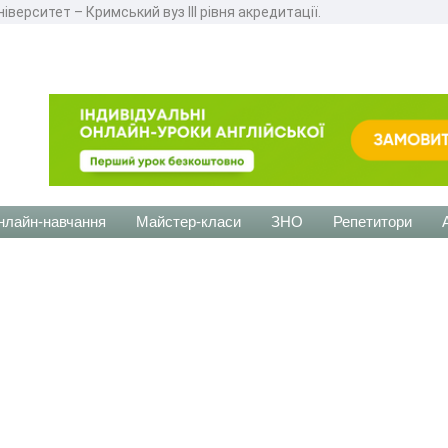
ерситет – Кримський вуз III рівня акредитації.
нлайн-навчання
Майстер-класи
ЗНО
Репетитори