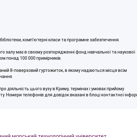
бібліотеки, комп'ютерні класи та програмне забезпечення.
го залу має в своєму розпорядженні фонд навчальної та наукової
ом понад 100 000 примірників.
ваний 8-поверховий гуртожиток, в якому надаються місця всім
чання.
про діяльність цього вузу в Криму, термінах і умовах прийому
ту. Номери телефонів для довідок вказані в блоці контактної інфор
вний морський технологічний університет