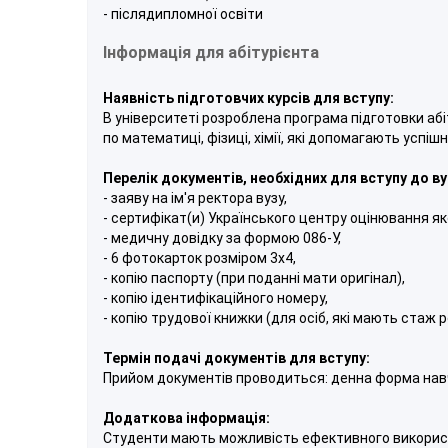
- післядипломної освіти
Інформація для абітурієнта
Наявність підготовчих курсів для вступу:
В університеті розроблена програма підготовки абі
по математиці, фізиці, хімії, які допомагають успі
Перелік документів, необхідних для вступу до ву
- заяву на iм'я ректора вузу,
- сертифікат(и) Українського центру оцінювання яко
- медичну довiдку за формою 086-У,
- 6 фотокарток розмiром 3x4,
- копiю паспорту (при поданнi мати оригiнал),
- копiю iдентифiкацiйного номеру,
- копiю трудової книжки (для осiб, якi мають стаж р
Термін подачі документів для вступу:
Прийом документів проводиться: денна форма навчан
Додаткова інформація:
Студенти мають можливість ефективного використа