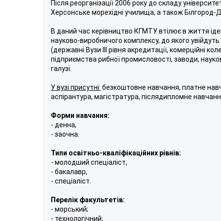
Після реорганізації 2006 року до складу університе
Херсонське морехідні училища, а також Білгород-Д
В даний час керівництво КГМТУ втілює в життя ід
науково-виробничого комплексу, до якого увійдуть 
(державні Вузи III рівня акредитації, комерційні кол
підприємства рибної промисловості, заводи, науко
галузі.
У вузі присутні:
безкоштовне навчання, платне навч
аспірантура, магістратура, післядипломне навчан
Форми навчання:
- денна,
- заочна.
Типи освітньо-кваліфікаційних рівнів:
- молодший спеціаліст,
- бакалавр,
- спеціаліст.
Перелік факультетів:
- морський;
- технологічний;