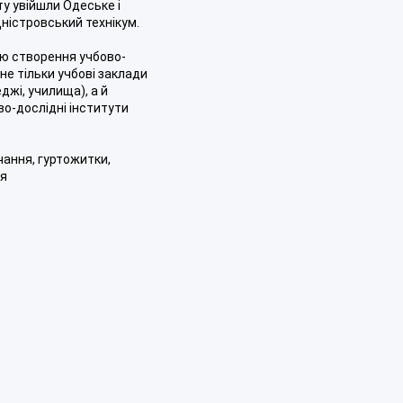
ту увійшли Одеське і
ністровський технікум.
ею створення учбово-
не тільки учбові заклади
еджі, училища), а й
во-дослідні інститути
ання, гуртожитки,
ня