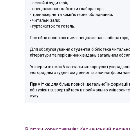
- лекційні аудиторії;
- спеціалізовані кабінети і лабораторії;
- тренажерне та комп'ютерне обладнання;
- читальні зали;
- гуртожиток та готель.
Постійно оновлюються спеціалізовані лабораторії, 
Для обслуговування студентів бібліотека читально
літератури та періодичних видань загальним обсяг
Університет має 5 навчальних корпусів і упорядко
іногороднім студентам денної та заочної форм нав
Примітка:
для більш повної і детальної інформації 
абітурієнтів, звертайтеся в приймальню університе
вузу.
Відгуки користувачів: Керченський держа