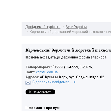
Довідник абітурієнта
Вузи України
Керченський державний морський технологічний
Керченський державний морський техноло
III рівень акредитації, державна форма власності
Телефон/факс:
(06561) 3-42-59, 3-20-76,
Сайт:
kgmtu.edu.ua
Адреса:
АР Крим, м. Керч, вул. Орджонікідзе, 82
Відправити повідомлення
Інформація про вуз: