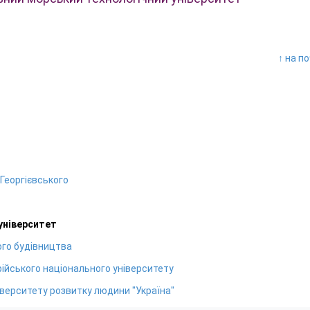
↑ на п
 Георгієвського
університет
ого будівництва
ійського національного університету
верситету розвитку людини "Україна"