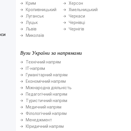
Крим
Херсон
Кропивницький
Хмельницький
Луганськ
Черкаси
Луцьк
Чернівці
Львів
Чернігів
рси
Миколаїв
Вузи України за напрямами
Технічний напрям
ІТ-напрям
Гуманітарний напрям
Економічний напрям
Міжнародна діяльність
Педагогічний напрям
Туристичний напрям
Медичний напрям
Філологічний напрям
Менеджмент
Юридичний напрям