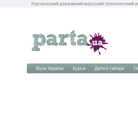
Керченський державний морський технологічний унів
Вузи України
Курси
Дитячі табори
О