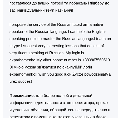
поставлюся до ваших потреб та побажань і підберу до
вас індивідуальний темп навчання!
I propose the service of the Russian tutor.I am a native
speaker of the Russian language. I can help the English-
speaking people to master the Russian language.I teach on
skype.I suggest very interesting lessons that consist of
very fluent speaking of Russian. My login is
ekparhomenko.My viber phone number is +380967569513
Зі мною можна зв'язатися по скайпу!Мій логін
ekparhomenko!I wish you good luck!Życze powodzenia!Vă
urez succes!
Примечание:
для более полной и детальной
информации о деятельности этого репетитора, сроках
и условиях обучения, обращайтесь непосредственно к
репетитору с помощью контактов, указанных в блоке