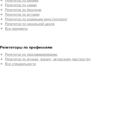
Репетитор по физике
Репетитор по химии
Репетитор по биологии
Репетитор по истории
Репетитор по коррекции речи (логопед)
Репетитор по начальной школе
Все предметы
Репетиторы по профессиям
Репетитор по программированию
Репетитор по музыке, вокалу, актерскому мастерству
Все специальности