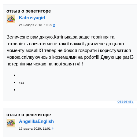
отзыв о репетиторе
Katrusyagirl
26 ноября 2018, 19:29
#
Величезне вам дякую,Катінька,за ваше терпіння та
готовність навчати мене такої важкої для мене до цього
моменту мови!!!Я тепер не боюся говорити і користуватися
мовою,спілкуючись з іноземцями на роботі!!!Дякую ще раз!З
нетерпінням чекаю на нові заняття!!!
+14
ответить
отзыв о репетиторе
AngelikaEnglish
17 марта 2020, 11:01
#