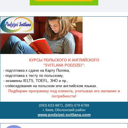
КУРСЫ ПОЛЬСКОГО И АНГЛИЙСКОГО
"SVITLANA PODZIZEI":
- подготовка к сдаче на Карту Поляка,
- подготовка к тесту по польскому,
- экзамены IELTS, TOEFL, ЗНО и пр.,
- собеседования на польском или английском языках.
Подбираю программу под клиента, учитывая его желания и
потребности!
(093) 633-9871, (095) 079-6789
г. Киев, Оболонский район
www.podzizei-svitlana.com