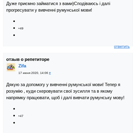
Дуже приємно займатися з вами)Сподіваюсь і далі
прогресувати у вивченні румунської мови!
+49
ответить
отзыв о репетиторе
Zifa
17 июня 2020, 14:06
#
Дякую за допомогу у вивченні румунської мови! Тепер я
розумію , куди скеровувати свої зусилля та в якому
напрямку працювати, щоб і далі вивчати румунську мову!
+47