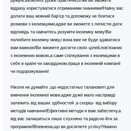
румунською!Мої уроки практичні,отже ви зможете
відразу користуватися отриманими знаннями!Навчу вас
долати ваш мовний бар'єр та допоможу не боятися
розмови з іноземцями,адже ви зможете з легкістю дати
відповідь та навчитесь розуміти іноземну мову!Ви
полюбите іноземну мову,і вона вже не буде здаватися
вам важкою!Ви зможете досягти своїх цілей,пов'язаних
з іноземною мовою,а саме спілкування з іноземцями в
себе в країні чи закордоном,праця в іноземній компанії
чи подорожування!
Ніколи не думайте ,що недостатньо талановиті для
вивчення іноземної мови,адже дуже мало насправді
залежить від ваших здібностей ,а скоріш- від вибору
методів навчання!Ефективні методи я вам забеспечу,а
від вас залишиться лише слухняно та радісно йти за
програмою!Впевнена,що ви досягнете успіху!Уважно