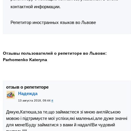
контактной информации.
Репетитор иностранных языков во Львове
Отзывы пользователей о репетиторе во Львове:
Parhomenko Kateryna
отзыв о репетиторе
Надежда
13 августа 2018, 09:44
#
Дякую,Катюша,за те,що займаєтеся зі мною англійською
мовою і підтримуєте мої успіхи,які маленькі,але дуже значні
для мене!Буду займатися з вами й надалі!Ви чудовий