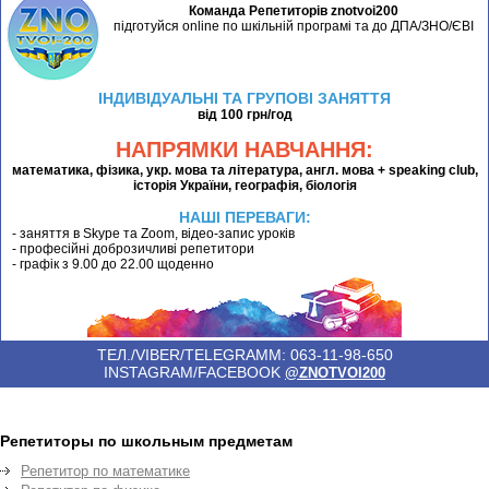
Команда Репетиторів znotvoi200
підготуйся online по шкільній програмі та до ДПА/ЗНО/ЄВІ
ІНДИВІДУАЛЬНІ ТА ГРУПОВІ ЗАНЯТТЯ
від 100 грн/год
НАПРЯМКИ НАВЧАННЯ:
математика, фізика, укр. мова та література, англ. мова + speaking club,
історія України, географія, біологія
НАШІ ПЕРЕВАГИ:
- заняття в Skype та Zoom, відео-запис уроків
- професійні доброзичливі репетитори
- графік з 9.00 до 22.00 щоденно
ТЕЛ./VIBER/TELEGRAMM: 063-11-98-650
INSTAGRAM/FACEBOOK
@ZNOTVOI200
Репетиторы по школьным предметам
Репетитор по математике