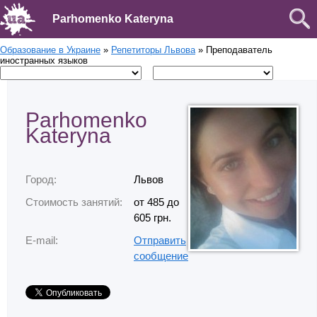
Parhomenko Kateryna
Образование в Украине
»
Репетиторы Львова
» Преподаватель
иностранных языков
Parhomenko
Kateryna
Город:
Львов
Стоимость занятий:
от 485 до
605 грн.
E-mail:
Отправить
сообщение