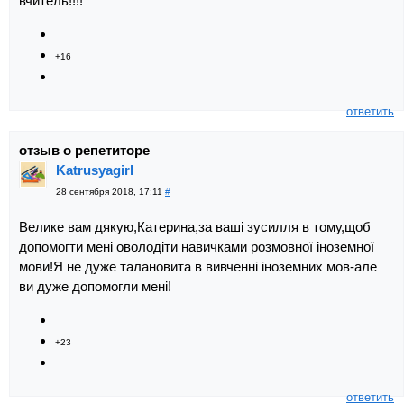
вчитель!!!!
+16
ответить
отзыв о репетиторе
Katrusyagirl
28 сентября 2018, 17:11
#
Велике вам дякую,Катерина,за ваші зусилля в тому,щоб
допомогти мені оволодіти навичками розмовної іноземної
мови!Я не дуже талановита в вивченні іноземних мов-але
ви дуже допомогли мені!
+23
ответить