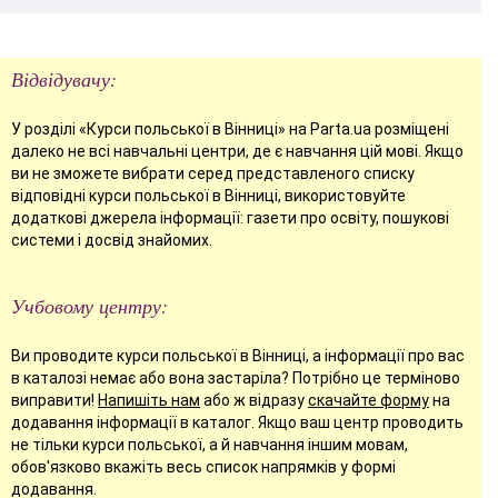
Відвідувачу:
У розділі «Курси польської в Вінниці» на Parta.ua розміщені
далеко не всі навчальні центри, де є навчання цій мові. Якщо
ви не зможете вибрати серед представленого списку
відповідні курси польської в Вінниці, використовуйте
додаткові джерела інформації: газети про освіту, пошукові
системи і досвід знайомих.
Учбовому центру:
Ви проводите курси польської в Вінниці, а інформації про вас
в каталозі немає або вона застаріла? Потрібно це терміново
виправити!
Напишіть нам
або ж відразу
скачайте форму
на
додавання інформації в каталог. Якщо ваш центр проводить
не тільки курси польської, а й навчання іншим мовам,
обов'язково вкажіть весь список напрямків у формі
додавання.