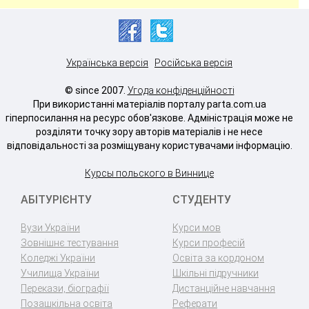
Українська версія
Російська версія
© since 2007.
Угода конфіденційності
При використанні матеріалів порталу parta.com.ua
гіперпосилання на ресурс обов'язкове. Адміністрація може не
розділяти точку зору авторів матеріалів і не несе
відповідальності за розміщувану користувачами інформацію.
Курсы польского в Виннице
АБІТУРІЄНТУ
СТУДЕНТУ
Вузи України
Курси мов
Зовнішнє тестування
Курси професій
Коледжі України
Освіта за кордоном
Училища України
Шкільні підручники
Перекази, біографії
Дистанційне навчання
Позашкільна освіта
Реферати