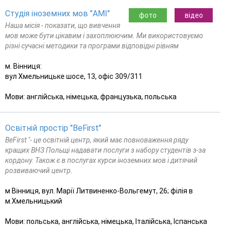
Студія іноземних мов "AMI"
фото
відео
Наша місія - показати, що вивчення
мов може бути цікавим і захоплюючим. Ми використовуємо
різні сучасні методики та програми відповідні рівням
м. Вінниця:
вул Хмельницьке шосе, 13, офіс 309/311
Мови: англійська, німецька, французька, польська
Освітній простір "BeFirst"
BeFirst "- це освітній центр, який має повноваження ряду
кращих ВНЗ Польщі надавати послуги з набору студентів з-за
кордону. Також є в послугах курси іноземних мов і дитячий
розвиваючий центр.
м Вінниця, вул. Марії Литвиненко-Вольгемут, 26; філія в
м.Хмельницький
Мови: польська, англійська, німецька, Італійська, Іспанська