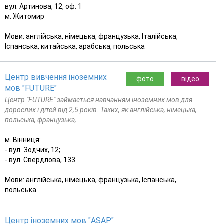
вул. Артинова, 12, оф. 1
м. Житомир
Мови: англійська, німецька, французька, Італійська,
Іспанська, китайська, арабська, польська
Центр вивчення іноземних
фото
відео
мов "FUTURE"
Центр "FUTURE" займається навчанням іноземних мов для
дорослих і дітей від 2,5 років. Таких, як англійська, німецька,
польська, французька,
м. Вінниця:
- вул. Зодчих, 12;
- вул. Свердлова, 133
Мови: англійська, німецька, французька, Іспанська,
польська
Центр іноземних мов "ASAP"