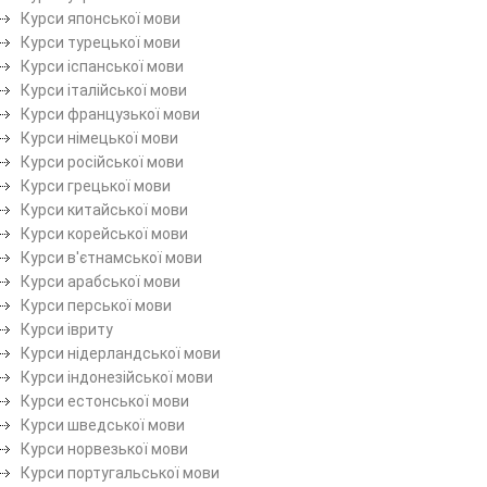
Курси японської мови
Курси турецької мови
Курси іспанської мови
Курси італійської мови
Курси французької мови
Курси німецької мови
Курси російської мови
Курси грецької мови
Курси китайської мови
Курси корейської мови
Курси в'єтнамської мови
Курси арабської мови
Курси перської мови
Курси івриту
Курси нідерландської мови
Курси індонезійської мови
Курси естонської мови
Курси шведської мови
Курси норвезької мови
Курси португальської мови