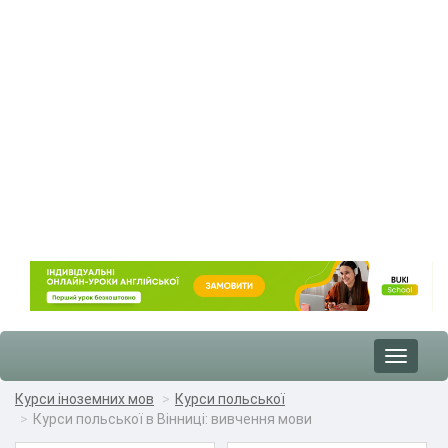
Toggle
navigat
Курси іноземних мов
Курси польської
Курси польської в Вінниці: вивчення мови