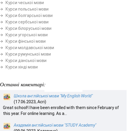
Курси чеської мови
Курси польської мови
Курси болгарської мови
Курси сербської мови
Курси білоруської мови
Курси угорської мови
Курси фінської мови
Курси молдавської мови
Курси румунської мови
Курси данської мови
Курси хінді мови
Останні коментарі:
Школа англійської мови "My English World"
(17.06.2023, Acri)
Great school! I have been enrolled with them since February of
this year. For online learning. As a...
Академія англійської мови "STUDY Academy"
(09.06.2023, Катерина)