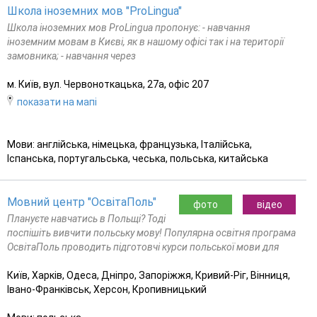
Школа іноземних мов "ProLingua"
Школа іноземних мов ProLingua пропонує: - навчання
іноземним мовам в Києві, як в нашому офісі так і на території
замовника; - навчання через
м. Київ, вул. Червоноткацька, 27а, офіс 207
показати на мапі
Мови: англійська, німецька, французька, Італійська,
Іспанська, португальська, чеська, польська, китайська
Мовний центр "ОсвітаПоль"
фото
відео
Плануєте навчатись в Польщі? Тоді
поспішіть вивчити польську мову! Популярна освітня програма
ОсвітаПоль проводить підготовчі курси польської мови для
Київ, Харків, Одеса, Дніпро, Запоріжжя, Кривий-Ріг, Вінниця,
Івано-Франківськ, Херсон, Кропивницький