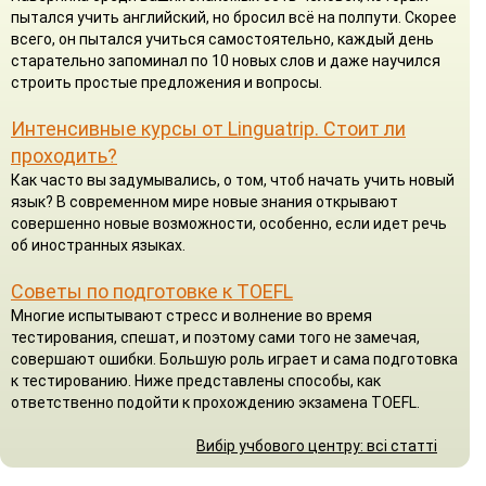
пытался учить английский, но бросил всё на полпути. Скорее
всего, он пытался учиться самостоятельно, каждый день
старательно запоминал по 10 новых слов и даже научился
строить простые предложения и вопросы.
Интенсивные курсы от Linguatrip. Стоит ли
проходить?
Как часто вы задумывались, о том, чтоб начать учить новый
язык? В современном мире новые знания открывают
совершенно новые возможности, особенно, если идет речь
об иностранных языках.
Советы по подготовке к TOEFL
Многие испытывают стресс и волнение во время
тестирования, спешат, и поэтому сами того не замечая,
совершают ошибки. Большую роль играет и сама подготовка
к тестированию. Ниже представлены способы, как
ответственно подойти к прохождению экзамена TOEFL.
Вибір учбового центру: всі статті