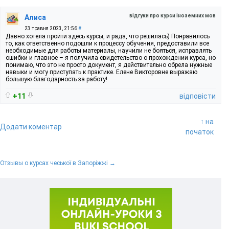
відгуки про курси іноземних мов
Алиса
23 травня 2023, 21:56
#
Давно хотела пройти здесь курсы, и рада, что решилась) Понравилось
то, как ответственно подошли к процессу обучения, предоставили все
необходимые для работы материалы, научили не бояться, исправлять
ошибки и главное – я получила свидетельство о прохождении курса, но
понимаю, что это не просто документ, я действительно обрела нужные
навыки и могу приступать к практике. Елене Викторовне выражаю
большую благодарность за работу!
+11
відповісти
↑ на
Додати коментар
початок
Отзывы о курсах чеської в Запоріжжі →