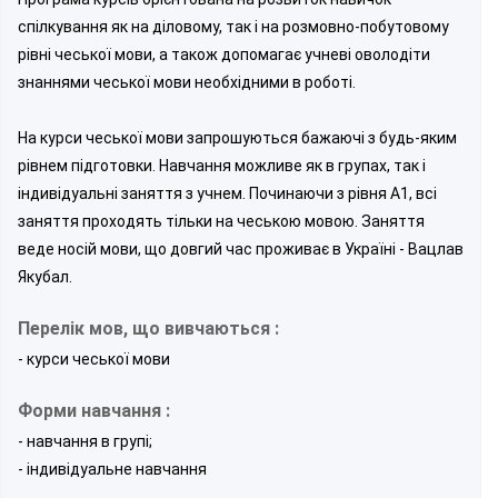
спілкування як на діловому, так і на розмовно-побутовому
рівні чеської мови, а також допомагає учневі оволодіти
знаннями чеської мови необхідними в роботі.
На курси чеської мови запрошуються бажаючі з будь-яким
рівнем підготовки. Навчання можливе як в групах, так і
індивідуальні заняття з учнем. Починаючи з рівня А1, всі
заняття проходять тільки на чеською мовою. Заняття
веде носій мови, що довгий час проживає в Україні - Вацлав
Якубал.
Перелік мов, що вивчаються :
- курси чеської мови
Форми навчання :
- навчання в групі;
- індивідуальне навчання