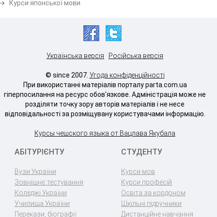
Курси японської мови
Українська версія
Російська версія
© since 2007.
Угода конфіденційності
При використанні матеріалів порталу parta.com.ua
гіперпосилання на ресурс обов'язкове. Адміністрація може не
розділяти точку зору авторів матеріалів і не несе
відповідальності за розміщувану користувачами інформацію.
Курсы чешского языка от Вацлава Якубала
АБІТУРІЄНТУ
СТУДЕНТУ
Вузи України
Курси мов
Зовнішнє тестування
Курси професій
Коледжі України
Освіта за кордоном
Училища України
Шкільні підручники
Перекази, біографії
Дистанційне навчання