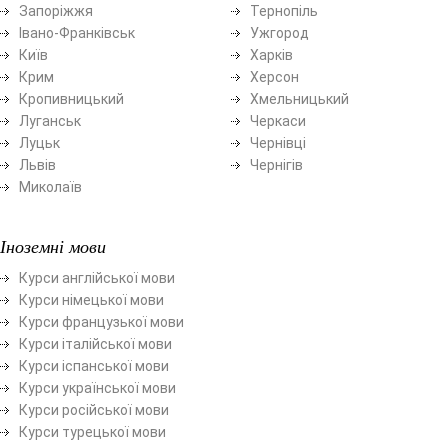
Запоріжжя
Тернопіль
Івано-Франківськ
Ужгород
Київ
Харків
Крим
Херсон
Кропивницький
Хмельницький
Луганськ
Черкаси
Луцьк
Чернівці
Львів
Чернігів
Миколаїв
Іноземні мови
Курси англійської мови
Курси німецької мови
Курси французької мови
Курси італійської мови
Курси іспанської мови
Курси української мови
Курси російської мови
Курси турецької мови