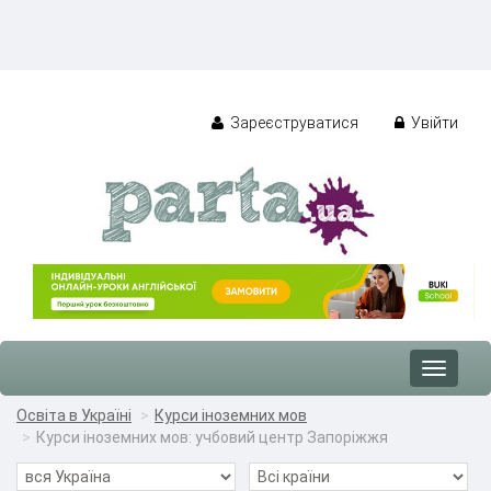
Зареєструватися
Увійти
Toggle
navigat
Освіта в Україні
Курси іноземних мов
Курси іноземних мов: учбовий центр Запоріжжя