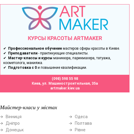
КУРСЫ КРАСОТЫ ARTMAKER
✔
Профессиональное обучение
мастеров сферы красоты в Киеве.
✔
Преподаватели
- практикующие специалисты.
✔
Мастер-классы и курсы
маникюра, парикмахера, татуажа,
косметолога, макияжа.
✔
Подготовка с 0
и повышение квалификации.
(098) 598 55 98
Киев, ул. Машиностроительная, 35а
artmaker.kiev.ua
Майстер-класи у містах
Вінниця
Одеса
Дніпро
Полтава
Донецьк
Рівне