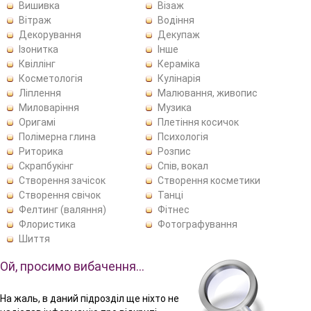
Вишивка
Візаж
Вітраж
Водіння
Декорування
Декупаж
Ізонитка
Інше
Квіллінг
Кераміка
Косметологія
Кулінарія
Ліплення
Малювання, живопис
Миловаріння
Музика
Оригамі
Плетіння косичок
Полімерна глина
Психологія
Риторика
Розпис
Скрапбукінг
Спів, вокал
Створення зачісок
Створення косметики
Створення свічок
Танці
Фелтинг (валяння)
Фітнес
Флористика
Фотографування
Шиття
Ой, просимо вибачення…
На жаль, в даний підрозділ ще ніхто не