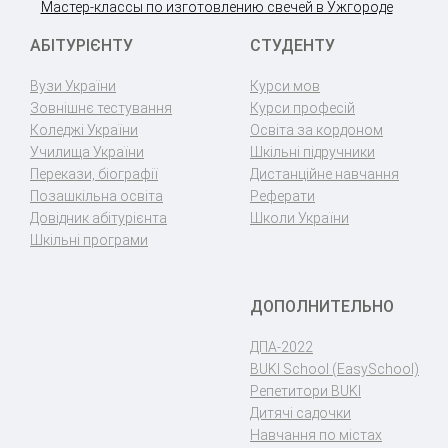
Мастер-классы по изготовлению свечей в Ужгороде
АБІТУРІЄНТУ
СТУДЕНТУ
Вузи України
Курси мов
Зовнішнє тестування
Курси професій
Коледжі України
Освіта за кордоном
Училища України
Шкільні підручники
Перекази, біографії
Дистанційне навчання
Позашкільна освіта
Реферати
Довідник абітурієнта
Школи України
Шкільні програми
ДОПОЛНИТЕЛЬНО
ДПА-2022
BUKI School (EasySchool)
Репетитори BUKI
Дитячі садочки
Навчання по містах