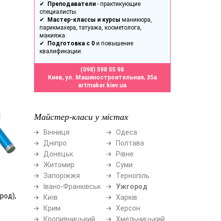
✔
Преподаватели
- практикующие
специалисты.
✔
Мастер-классы и курсы
маникюра,
парикмахера, татуажа, косметолога,
макияжа.
✔
Подготовка с 0
и повышение
квалификации.
(098) 598 55 98
Киев, ул. Машиностроительная, 35а
artmaker.kiev.ua
Майстер-класи у містах
Вінниця
Одеса
Дніпро
Полтава
Донецьк
Рівне
Житомир
Суми
Запоріжжя
Тернопіль
Івано-Франківськ
Ужгород
род),
Київ
Харків
Крим
Херсон
Кропивницький
Хмельницький