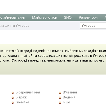
нлайн-навчання
Майстер-класи
ЗНО
Репетитори
и з шиття Ужгород
 з шиття в Ужгороді, подивіться список найближчих заходів в цьо
стер-класи для дітей та дорослих з шиття, які проходять в Ужгород
р-клас (Ужгород) з представлених нижче, напишіть відгук про ньо
Бісероплетіння
В'язання
Вітраж
Водіння
Ізонитка
Інше