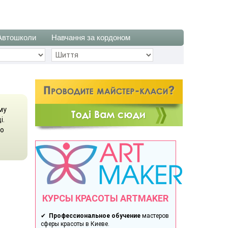
Автошколи
Навчання за кордоном
му
і.
го
КУРСЫ КРАСОТЫ ARTMAKER
✔
Профессиональное обучение
мастеров
сферы красоты в Киеве.