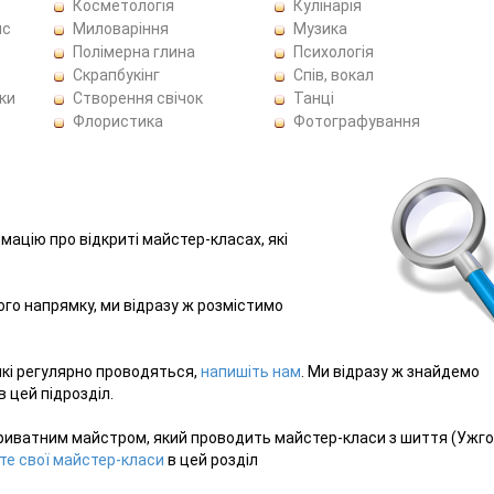
Косметологія
Кулінарія
ис
Миловаріння
Музика
Полімерна глина
Психологія
Скрапбукінг
Спів, вокал
ки
Створення свічок
Танці
Флористика
Фотографування
рмацію про відкриті майстер-класах, які
ього напрямку, ми відразу ж розмістимо
які регулярно проводяться,
напишіть нам
. Ми відразу ж знайдемо
 цей підрозділ.
риватним майстром, який проводить майстер-класи з шиття (Ужго
те свої майстер-класи
в цей розділ