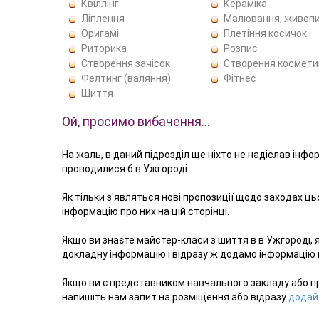
Квіллінг
Кераміка
Ліплення
Малювання, живоп
Оригамі
Плетіння косичок
Риторика
Розпис
Створення зачісок
Створення космети
Фелтинг (валяння)
Фітнес
Шиття
Ой, просимо вибачення…
На жаль, в даний підрозділ ще ніхто не надіслав інфо
проводилися б в Ужгороді.
Як тільки з'являться нові пропозиції щодо заходах ц
інформацію про них на цій сторінці.
Якщо ви знаєте майстер-класи з шиття в в Ужгороді, 
докладну інформацію і відразу ж додамо інформацію в
Якщо ви є представником навчального закладу або п
напишіть нам запит на розміщення або відразу
додай