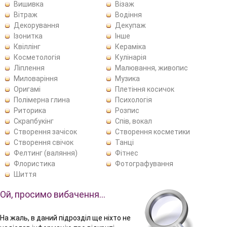
Вишивка
Візаж
Вітраж
Водіння
Декорування
Декупаж
Ізонитка
Інше
Квіллінг
Кераміка
Косметологія
Кулінарія
Ліплення
Малювання, живопис
Миловаріння
Музика
Оригамі
Плетіння косичок
Полімерна глина
Психологія
Риторика
Розпис
Скрапбукінг
Спів, вокал
Створення зачісок
Створення косметики
Створення свічок
Танці
Фелтинг (валяння)
Фітнес
Флористика
Фотографування
Шиття
Ой, просимо вибачення…
На жаль, в даний підрозділ ще ніхто не