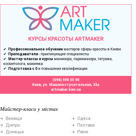
КУРСЫ КРАСОТЫ ARTMAKER
✔
Профессиональное обучение
мастеров сферы красоты в Киеве.
✔
Преподаватели
- практикующие специалисты.
✔
Мастер-классы и курсы
маникюра, парикмахера, татуажа,
косметолога, макияжа.
✔
Подготовка с 0
и повышение квалификации.
(098) 598 55 98
Киев, ул. Машиностроительная, 35а
artmaker.kiev.ua
Майстер-класи у містах
Вінниця
Одеса
Дніпро
Полтава
Донецьк
Рівне