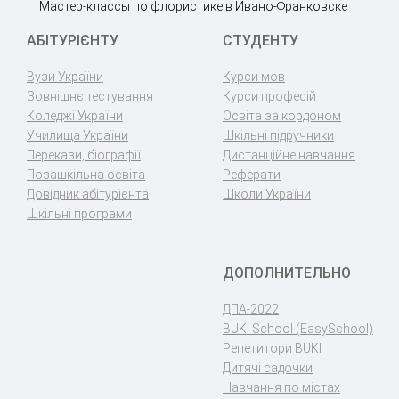
Мастер-классы по флористике в Ивано-Франковске
АБІТУРІЄНТУ
СТУДЕНТУ
Вузи України
Курси мов
Зовнішнє тестування
Курси професій
Коледжі України
Освіта за кордоном
Училища України
Шкільні підручники
Перекази, біографії
Дистанційне навчання
Позашкільна освіта
Реферати
Довідник абітурієнта
Школи України
Шкільні програми
ДОПОЛНИТЕЛЬНО
ДПА-2022
BUKI School (EasySchool)
Репетитори BUKI
Дитячі садочки
Навчання по містах