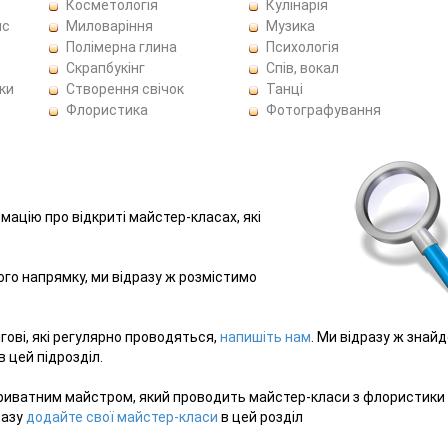
Косметологія
Кулінарія
ис
Миловаріння
Музика
Полімерна глина
Психологія
Скрапбукінг
Спів, вокал
ки
Створення свічок
Танці
Флористика
Фотографування
рмацію про відкриті майстер-класах, які
ього напрямку, ми відразу ж розмістимо
гові, які регулярно проводяться,
напишіть нам
. Ми відразу ж знай
 цей підрозділ.
приватним майстром, який проводить майстер-класи з флористики
разу
додайте свої майстер-класи
в цей розділ