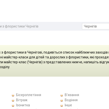
 з флористики Чернігів
 з флористики в Чернігові, подивіться список найближчих заходів 
ні майстер-класи для дітей та дорослих з флористики, які проходя
али майстер-клас (Чернігів) з представлених нижче, напишіть відгу
озділу.
Бісероплетіння
В'язання
Вітраж
Водіння
Ізонитка
Інше