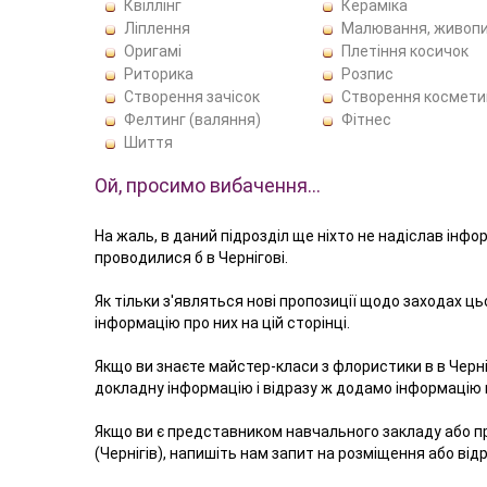
Квіллінг
Кераміка
Ліплення
Малювання, живоп
Оригамі
Плетіння косичок
Риторика
Розпис
Створення зачісок
Створення космети
Фелтинг (валяння)
Фітнес
Шиття
Ой, просимо вибачення…
На жаль, в даний підрозділ ще ніхто не надіслав інфо
проводилися б в Чернігові.
Як тільки з'являться нові пропозиції щодо заходах ц
інформацію про них на цій сторінці.
Якщо ви знаєте майстер-класи з флористики в в Черні
докладну інформацію і відразу ж додамо інформацію в
Якщо ви є представником навчального закладу або 
(Чернігів), напишіть нам запит на розміщення або від