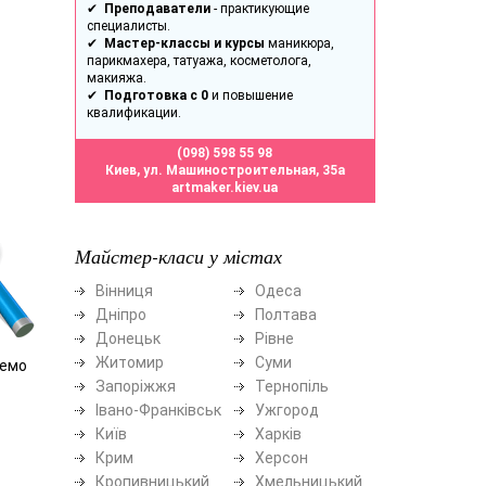
✔
Преподаватели
- практикующие
специалисты.
✔
Мастер-классы и курсы
маникюра,
парикмахера, татуажа, косметолога,
макияжа.
✔
Подготовка с 0
и повышение
квалификации.
(098) 598 55 98
Киев, ул. Машиностроительная, 35а
artmaker.kiev.ua
Майстер-класи у містах
Вінниця
Одеса
Дніпро
Полтава
Донецьк
Рівне
Житомир
Суми
демо
Запоріжжя
Тернопіль
Івано-Франківськ
Ужгород
Київ
Харків
Крим
Херсон
Кропивницький
Хмельницький