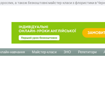
 дорослих, а також безкоштовні майстер-класи з флористики в Черн
нлайн-навчання
Майстер-класи
ЗНО
Репетитори