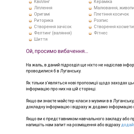
Квіллінг
Кераміка
Ліплення
Малювання, живоп
Оригамі
Плетіння косичок
Риторика
Розпис
Створення зачісок
Створення космети
Фелтинг (валяння)
Фітнес
Шиття
Ой, просимо вибачення…
На жаль, в даний підрозділ ще ніхто не надіслав інфо
проводилися б в Луганську.
Як тільки з'являться нові пропозиції щодо заходах ц
інформацію про них на цій сторінці.
Якщо ви знаєте майстер-класи з музики в в Луганську
докладну інформацію і відразу ж додамо інформацію в
Якщо ви є представником навчального закладу або п
напишіть нам запит на розміщення або відразу
додай