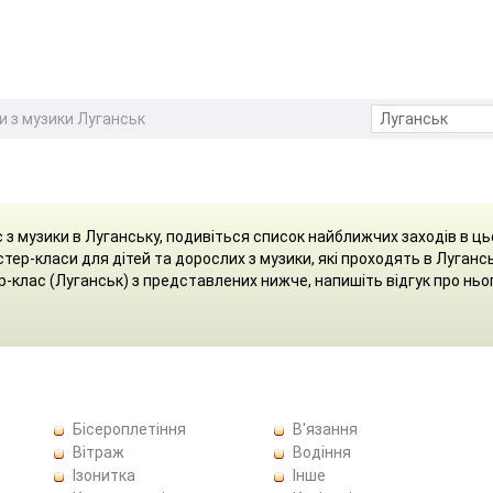
 з музики Луганськ
 з музики в Луганську, подивіться список найближчих заходів в ц
стер-класи для дітей та дорослих з музики, які проходять в Лугансь
-клас (Луганськ) з представлених нижче, напишіть відгук про ньо
Бісероплетіння
В'язання
Вітраж
Водіння
Ізонитка
Інше