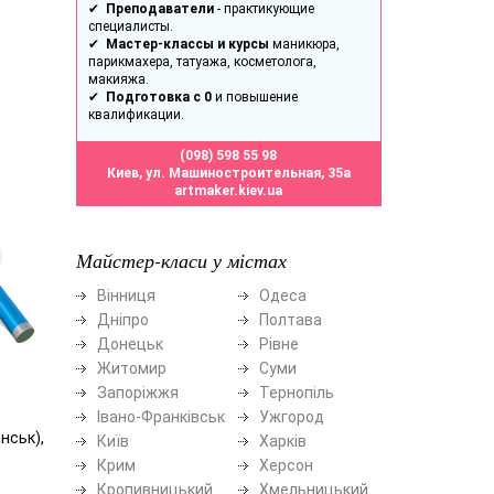
✔
Преподаватели
- практикующие
специалисты.
✔
Мастер-классы и курсы
маникюра,
парикмахера, татуажа, косметолога,
макияжа.
✔
Подготовка с 0
и повышение
квалификации.
(098) 598 55 98
Киев, ул. Машиностроительная, 35а
artmaker.kiev.ua
Майстер-класи у містах
Вінниця
Одеса
Дніпро
Полтава
Донецьк
Рівне
Житомир
Суми
Запоріжжя
Тернопіль
Івано-Франківськ
Ужгород
нськ),
Київ
Харків
Крим
Херсон
Кропивницький
Хмельницький