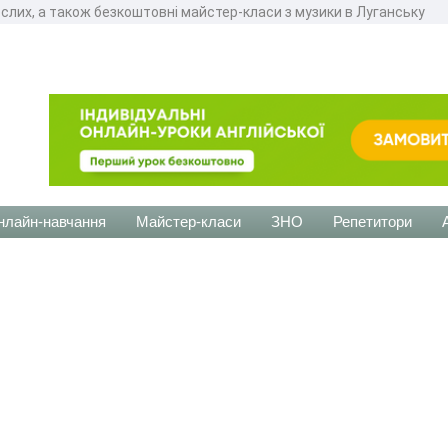
ослих, а також безкоштовні майстер-класи з музики в Луганську
нлайн-навчання
Майстер-класи
ЗНО
Репетитори