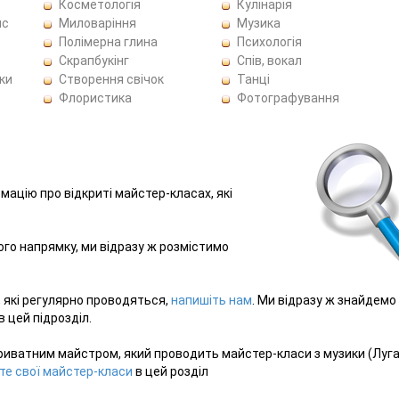
Косметологія
Кулінарія
ис
Миловаріння
Музика
Полімерна глина
Психологія
Скрапбукінг
Спів, вокал
ки
Створення свічок
Танці
Флористика
Фотографування
рмацію про відкриті майстер-класах, які
ього напрямку, ми відразу ж розмістимо
, які регулярно проводяться,
напишіть нам
. Ми відразу ж знайдемо
 цей підрозділ.
риватним майстром, який проводить майстер-класи з музики (Луга
те свої майстер-класи
в цей розділ