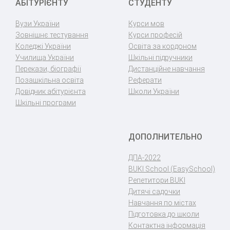
АБІТУРІЄНТУ
СТУДЕНТУ
Вузи України
Курси мов
Зовнішнє тестування
Курси професій
Коледжі України
Освіта за кордоном
Училища України
Шкільні підручники
Перекази, біографії
Дистанційне навчання
Позашкільна освіта
Реферати
Довідник абітурієнта
Школи України
Шкільні програми
ДОПОЛНИТЕЛЬНО
ДПА-2022
BUKI School (EasySchool)
Репетитори BUKI
Дитячі садочки
Навчання по містах
Підготовка до школи
Контактна інформація