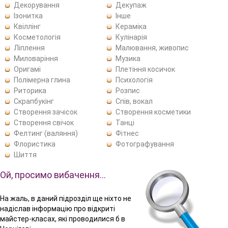
Декорування
Декупаж
Ізонитка
Інше
Квіллінг
Кераміка
Косметологія
Кулінарія
Ліплення
Малювання, живопис
Миловаріння
Музика
Оригамі
Плетіння косичок
Полімерна глина
Психологія
Риторика
Розпис
Скрапбукінг
Спів, вокал
Створення зачісок
Створення косметики
Створення свічок
Танці
Фелтинг (валяння)
Фітнес
Флористика
Фотографування
Шиття
Ой, просимо вибачення…
На жаль, в даний підрозділ ще ніхто не
надіслав інформацію про відкриті
майстер-класах, які проводилися б в