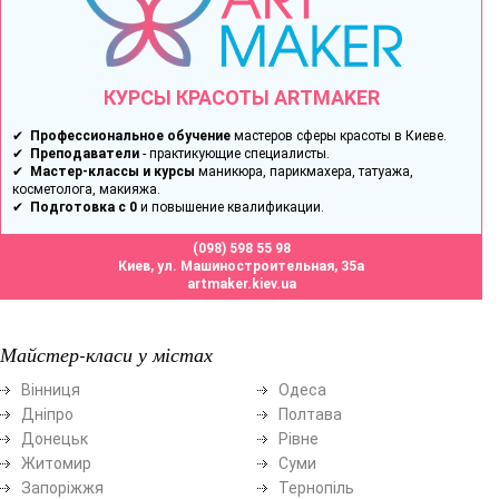
КУРСЫ КРАСОТЫ ARTMAKER
✔
Профессиональное обучение
мастеров сферы красоты в Киеве.
✔
Преподаватели
- практикующие специалисты.
✔
Мастер-классы и курсы
маникюра, парикмахера, татуажа,
косметолога, макияжа.
✔
Подготовка с 0
и повышение квалификации.
(098) 598 55 98
Киев, ул. Машиностроительная, 35а
artmaker.kiev.ua
Майстер-класи у містах
Вінниця
Одеса
Дніпро
Полтава
Донецьк
Рівне
Житомир
Суми
Запоріжжя
Тернопіль