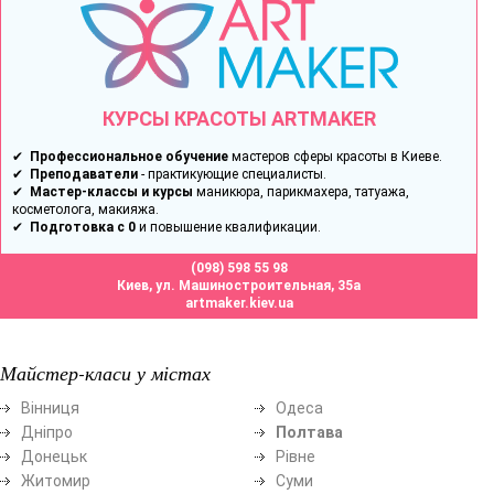
КУРСЫ КРАСОТЫ ARTMAKER
✔
Профессиональное обучение
мастеров сферы красоты в Киеве.
✔
Преподаватели
- практикующие специалисты.
✔
Мастер-классы и курсы
маникюра, парикмахера, татуажа,
косметолога, макияжа.
✔
Подготовка с 0
и повышение квалификации.
(098) 598 55 98
Киев, ул. Машиностроительная, 35а
artmaker.kiev.ua
Майстер-класи у містах
Вінниця
Одеса
Дніпро
Полтава
Донецьк
Рівне
Житомир
Суми