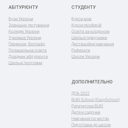
АБІТУРІЄНТУ
СТУДЕНТУ
Вузи України
Курси мов
Зовнішнє тестування
Курси професій
Коледжі України
Освіта за кордоном
Училища України
Шкільні підручники
Перекази, біографії
Дистанційне навчання
Позашкільна освіта
Реферати
Довідник абітурієнта
Школи України
Шкільні програми
ДОПОЛНИТЕЛЬНО
ДПА-2022
BUKI School (EasySchool)
Репетитори BUKI
Дитячі садочки
Навчання по містах
Підготовка до школи