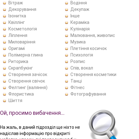
Вітраж
Водіння
Декорування
Декупаж
Ізонитка
Інше
Квіллінг
Кераміка
Косметологія
Кулінарія
Ліплення
Малювання, живопис
Миловаріння
Музика
Оригамі
Плетіння косичок
Полімерна глина
Психологія
Риторика
Розпис
Скрапбукінг
Спів, вокал
Створення зачісок
Створення косметики
Створення свічок
Танці
Фелтинг (валяння)
Фітнес
Флористика
Фотографування
Шиття
Ой, просимо вибачення…
На жаль, в даний підрозділ ще ніхто не
надіслав інформацію про відкриті