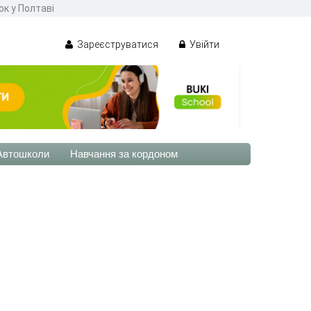
ок у Полтаві
Зареєструватися
Увійти
Автошколи
Навчання за кордоном