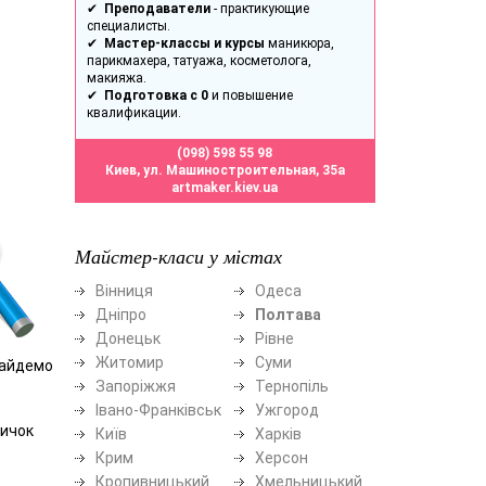
✔
Преподаватели
- практикующие
специалисты.
✔
Мастер-классы и курсы
маникюра,
парикмахера, татуажа, косметолога,
макияжа.
✔
Подготовка с 0
и повышение
квалификации.
(098) 598 55 98
Киев, ул. Машиностроительная, 35а
artmaker.kiev.ua
Майстер-класи у містах
Вінниця
Одеса
Дніпро
Полтава
Донецьк
Рівне
Житомир
Суми
найдемо
Запоріжжя
Тернопіль
Івано-Франківськ
Ужгород
сичок
Київ
Харків
Крим
Херсон
Кропивницький
Хмельницький