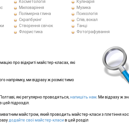
Косметологія
Кулінарія
ис
Миловаріння
Музика
Полімерна глина
Психологія
Скрапбукінг
Спів, вокал
ки
Створення свічок
Танці
Флористика
Фотографування
рмацію про відкриті майстер-класах, які
ього напрямку, ми відразу ж розмістимо
 Полтаві, які регулярно проводяться,
напишіть нам
. Ми відразу ж з
 цей підрозділ.
риватним майстром, який проводить майстер-класи з плетіння ко
дразу
додайте свої майстер-класи
в цей розділ