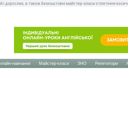
ей і дорослих, а також безкоштовні майстер-класи з плетіння косич
нлайн-навчання
Майстер-класи
ЗНО
Репетитори