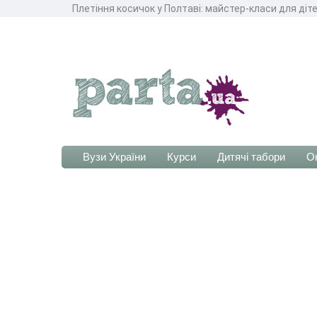
Плетіння косичок у Полтаві: майстер-класи для діт
Вузи України
Курси
Дитячі табори
О