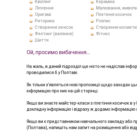
Квіллінг
Кераміка
Ліплення
Малювання, живоп
Оригамі
Плетіння косичок
Риторика
Розпис
Створення зачісок
Створення космети
Фелтинг (валяння)
Фітнес
Шиття
Ой, просимо вибачення…
На жаль, в даний підрозділ ще ніхто не надіслав інфо
проводилися б у Полтаві.
Як тільки з'являться нові пропозиції щодо заходах ц
інформацію про них на цій сторінці.
Якщо ви знаєте майстер-класи з плетіння косичок в у
докладну інформацію і відразу ж додамо інформацію в
Якщо ви є представником навчального закладу або п
(Полтава), напишіть нам запит на розміщення або ві