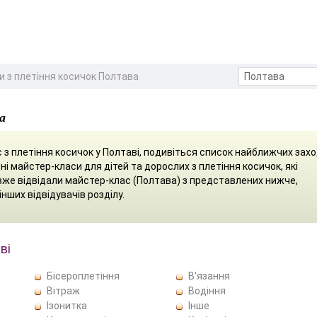
 з плетіння косичок Полтава
а
з плетіння косичок у Полтаві, подивіться список найближчих захо
ні майстер-класи для дітей та дорослих з плетіння косичок, які
 вже відвідали майстер-клас (Полтава) з представлених нижче,
інших відвідувачів розділу.
ві
Бісероплетіння
В'язання
Вітраж
Водіння
Ізонитка
Інше