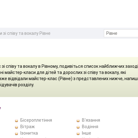
зі співу та вокалу Рівне
зі співу та вокалу в Рівному, подивіться список найближчих заході
і майстер-класи для дітей та дорослих зі співу та вокалу, які
вже відвідали майстер-клас (Рівне) з представлених нижче, напиш
ідувачів розділу.
у
Бісероплетіння
В'язання
Вітраж
Водіння
Ізонитка
Інше