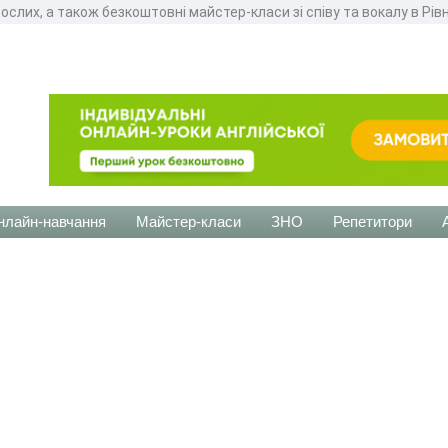
орослих, а також безкоштовні майстер-класи зі співу та вокалу в Рів
нлайн-навчання
Майстер-класи
ЗНО
Репетитори