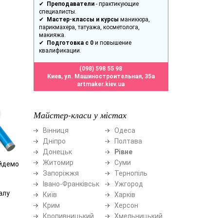
✔
Преподаватели
- практикующие
специалисты.
✔
Мастер-классы и курсы
маникюра,
парикмахера, татуажа, косметолога,
макияжа.
✔
Подготовка с 0
и повышение
квалификации.
(098) 598 55 98
Киев, ул. Машиностроительная, 35а
artmaker.kiev.ua
Майстер-класи у містах
Вінниця
Одеса
Дніпро
Полтава
Донецьк
Рівне
Житомир
Суми
айдемо
Запоріжжя
Тернопіль
Івано-Франківськ
Ужгород
алу
Київ
Харків
Крим
Херсон
Кропивницький
Хмельницький