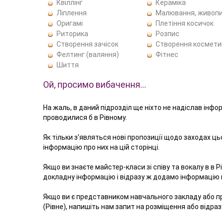
Квіллінг
Кераміка
Ліплення
Малювання, живоп
Оригамі
Плетіння косичок
Риторика
Розпис
Створення зачісок
Створення космети
Фелтинг (валяння)
Фітнес
Шиття
Ой, просимо вибачення…
На жаль, в даний підрозділ ще ніхто не надіслав інфо
проводилися б в Рівному.
Як тільки з'являться нові пропозиції щодо заходах ц
інформацію про них на цій сторінці.
Якщо ви знаєте майстер-класи зі співу та вокалу в в 
докладну інформацію і відразу ж додамо інформацію в
Якщо ви є представником навчального закладу або пр
(Рівне), напишіть нам запит на розміщення або відра