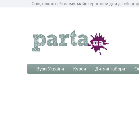
Спів, вокал в Рівному: майстер-класи для дітей і д
Вузи України
Курси
Дитячі табори
О