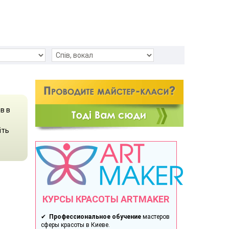
в в
іть
КУРСЫ КРАСОТЫ ARTMAKER
✔
Профессиональное обучение
мастеров
сферы красоты в Киеве.