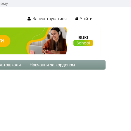
ному
Зареєструватися
Увійти
Автошколи
Навчання за кордоном