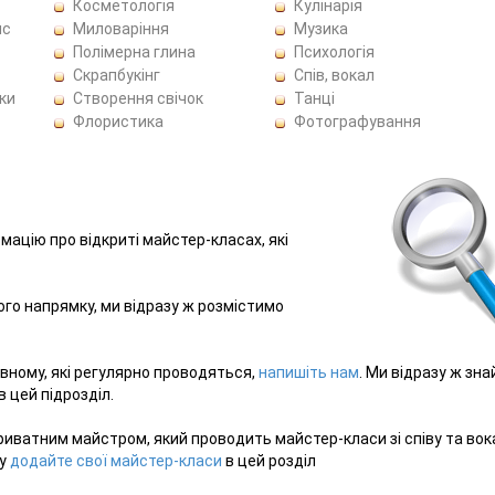
Косметологія
Кулінарія
ис
Миловаріння
Музика
Полімерна глина
Психологія
Скрапбукінг
Спів, вокал
ки
Створення свічок
Танці
Флористика
Фотографування
рмацію про відкриті майстер-класах, які
ього напрямку, ми відразу ж розмістимо
Рівному, які регулярно проводяться,
напишіть нам
. Ми відразу ж зн
 цей підрозділ.
иватним майстром, який проводить майстер-класи зі співу та вок
зу
додайте свої майстер-класи
в цей розділ