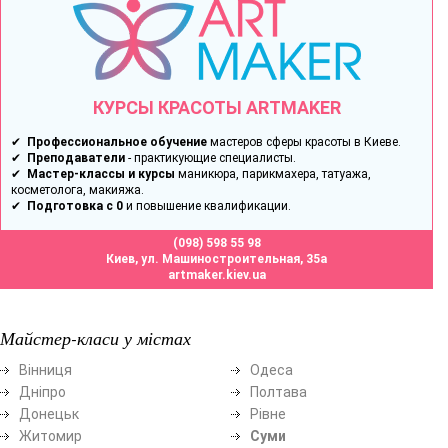
КУРСЫ КРАСОТЫ ARTMAKER
✔
Профессиональное обучение
мастеров сферы красоты в Киеве.
✔
Преподаватели
- практикующие специалисты.
✔
Мастер-классы и курсы
маникюра, парикмахера, татуажа,
косметолога, макияжа.
✔
Подготовка с 0
и повышение квалификации.
(098) 598 55 98
Киев, ул. Машиностроительная, 35а
artmaker.kiev.ua
Майстер-класи у містах
Вінниця
Одеса
Дніпро
Полтава
Донецьк
Рівне
Житомир
Суми