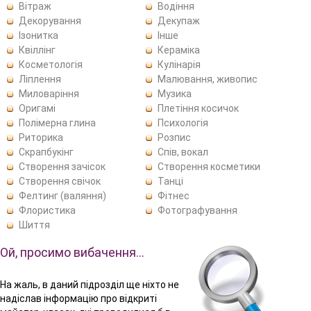
Вітраж
Водіння
Декорування
Декупаж
Ізонитка
Інше
Квіллінг
Кераміка
Косметологія
Кулінарія
Ліплення
Малювання, живопис
Миловаріння
Музика
Оригамі
Плетіння косичок
Полімерна глина
Психологія
Риторика
Розпис
Скрапбукінг
Спів, вокал
Створення зачісок
Створення косметики
Створення свічок
Танці
Фелтинг (валяння)
Фітнес
Флористика
Фотографування
Шиття
Ой, просимо вибачення…
На жаль, в даний підрозділ ще ніхто не
надіслав інформацію про відкриті