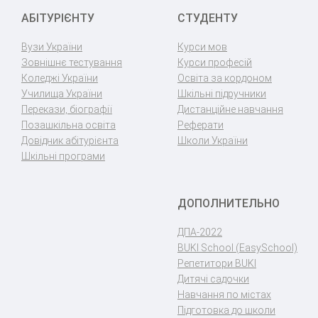
АБІТУРІЄНТУ
СТУДЕНТУ
Вузи України
Курси мов
Зовнішнє тестування
Курси професій
Коледжі України
Освіта за кордоном
Училища України
Шкільні підручники
Перекази, біографії
Дистанційне навчання
Позашкільна освіта
Реферати
Довідник абітурієнта
Школи України
Шкільні програми
ДОПОЛНИТЕЛЬНО
ДПА-2022
BUKI School (EasySchool)
Репетитори BUKI
Дитячі садочки
Навчання по містах
Підготовка до школи