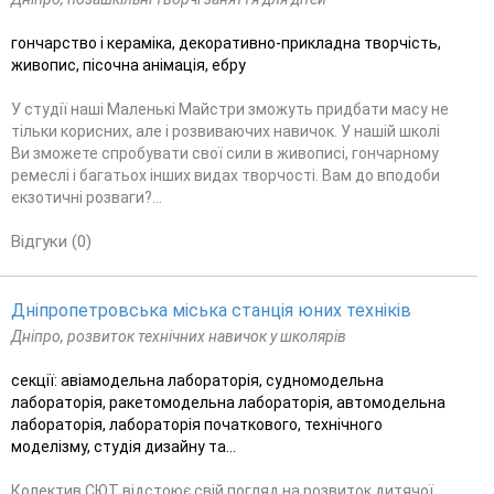
гончарство і кераміка, декоративно-прикладна творчість,
живопис, пісочна анімація, ебру
У студії наші Маленькі Майстри зможуть придбати масу не
тільки корисних, але і розвиваючих навичок. У нашій школі
Ви зможете спробувати свої сили в живописі, гончарному
ремеслі і багатьох інших видах творчості. Вам до вподоби
екзотичні розваги?...
Відгуки (0)
Дніпропетровська міська станція юних техніків
Дніпро, розвиток технічних навичок у школярів
секції: авіамодельна лабораторія, судномодельна
лабораторія, ракетомодельна лабораторія, автомодельна
лабораторія, лабораторія початкового, технічного
моделізму, студія дизайну та...
Колектив СЮТ відстоює свій погляд на розвиток дитячої