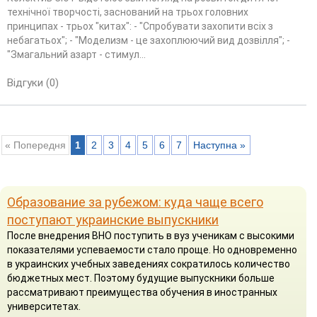
технічної творчості, заснований на трьох головних
принципах - трьох "китах": - "Спробувати захопити всіх з
небагатьох"; - "Моделизм - це захоплюючий вид дозвілля"; -
"Змагальний азарт - стимул...
Відгуки (0)
« Попередня
1
2
3
4
5
6
7
Наступна »
Образование за рубежом: куда чаще всего
поступают украинские выпускники
После внедрения ВНО поступить в вуз ученикам с высокими
показателями успеваемости стало проще. Но одновременно
в украинских учебных заведениях сократилось количество
бюджетных мест. Поэтому будущие выпускники больше
рассматривают преимущества обучения в иностранных
университетах.