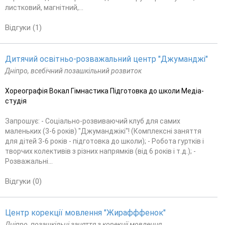
листковий, магнітний,...
Відгуки (1)
Дитячий освітньо-розважальний центр "Джуманджі"
Дніпро, всебічний позашкільний розвиток
Хореографія Вокал Гімнастика Підготовка до школи Медіа-
студія
Запрошує: - Соціально-розвиваючий клуб для самих
маленьких (3-6 років) "Джуманджікі"! (Комплексні заняття
для дітей 3-6 років - підготовка до школи); - Робота гуртків і
творчих колективів з різних напрямків (від 6 років і т.д.); -
Розважальні...
Відгуки (0)
Центр корекції мовлення "Жирафффенок"
Дніпро, позашкільні заняття з корекції мовлення