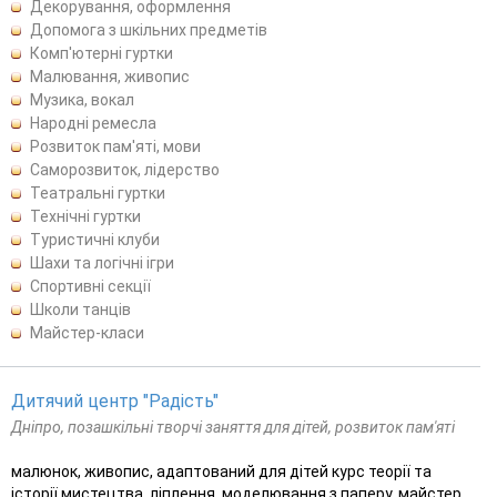
Декорування, оформлення
Допомога з шкільних предметів
Комп'ютерні гуртки
Малювання, живопис
Музика, вокал
Народні ремесла
Розвиток пам'яті, мови
Саморозвиток, лідерство
Театральні гуртки
Технічні гуртки
Туристичні клуби
Шахи та логічні ігри
Спортивні секції
Школи танців
Майстер-класи
Дитячий центр "Радість"
Дніпро, позашкільні творчі заняття для дітей, розвиток пам'яті
малюнок, живопис, адаптований для дітей курс теорії та
історії мистецтва, ліплення, моделювання з паперу, майстер