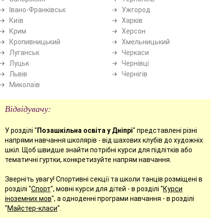
Івано-Франківськ
Ужгород
Київ
Харків
Крим
Херсон
Кропивницький
Хмельницький
Луганськ
Черкаси
Луцьк
Чернівці
Львів
Чернігів
Миколаїв
Відвідувачу:
У розділі "
Позашкільна освіта у Дніпрі
" представлені різні
напрями навчання школярів - від шахових клубів до художніх
шкіл. Щоб швидше знайти потрібні курси для підлітків або
тематичні гуртки, конкретизуйте напрям навчання.
Зверніть увагу! Спортивні секції та школи танців розміщені в
розділі "
Спорт
", мовні курси для дітей - в розділі "
Курси
іноземних мов
", а одноденні програми навчання - в розділі
"
Майстер-класи
".