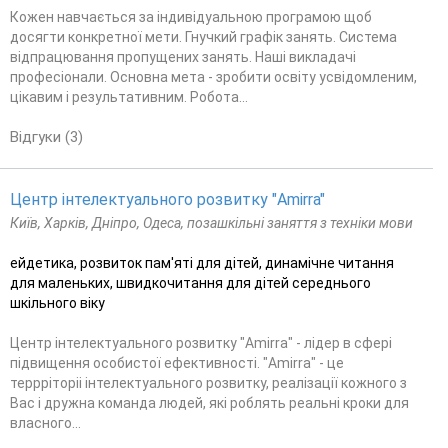
Кожен навчається за індивідуальною програмою щоб
досягти конкретної мети. Гнучкий графік занять. Система
відпрацювання пропущених занять. Наші викладачі
професіонали. Основна мета - зробити освіту усвідомленим,
цікавим і результативним. Робота...
Відгуки (3)
Центр інтелектуального розвитку "Amirra"
Київ, Харків, Дніпро, Одеса, позашкільні заняття з техніки мови
ейдетика, розвиток пам'яті для дітей, динамічне читання
для маленьких, швидкочитання для дітей середнього
шкільного віку
Центр інтелектуального розвитку "Amirra" - лідер в сфері
підвищення особистої ефективності. "Amirra" - це
террріторіі інтелектуального розвитку, реалізації кожного з
Вас і дружна команда людей, які роблять реальні кроки для
власного...