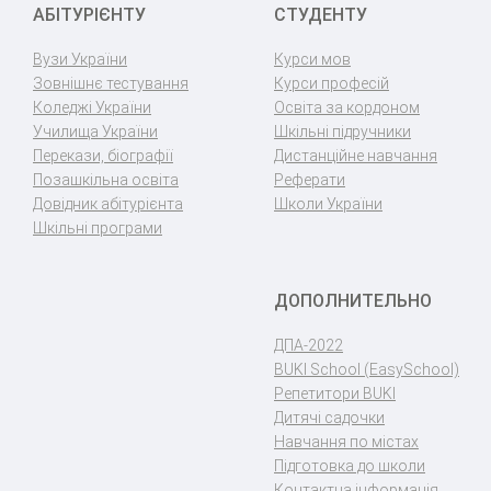
АБІТУРІЄНТУ
СТУДЕНТУ
Вузи України
Курси мов
Зовнішнє тестування
Курси професій
Коледжі України
Освіта за кордоном
Училища України
Шкільні підручники
Перекази, біографії
Дистанційне навчання
Позашкільна освіта
Реферати
Довідник абітурієнта
Школи України
Шкільні програми
ДОПОЛНИТЕЛЬНО
ДПА-2022
BUKI School (EasySchool)
Репетитори BUKI
Дитячі садочки
Навчання по містах
Підготовка до школи
Контактна інформація