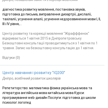
діагностика розвитку мовлення, постановка звуків,
підготовка до письма, виправлення дизартрії, дислалії,
тахілалії, усунення алалії, усунення недорозвинення мови I, II,
III і IV рівня,...
Центр розвитку та корекції мовлення "Жірафффенок"
відкривається 1 квітня 2015 в Дніпропетровську.
Безкоштовні консультації проводитимуться з 1 квітня по 1
травня. Запис на безкоштовну консультацію до 1 квітня.
Відгуки (0)
Центр навчання і розвитку "IQ200"
Дніпро, всебічний розвиток школярів
Репетиторство: математика фізика українська мова та
література англійська мова китайська мова Курси:
програмування web-дизайн Послуги: підготовка до школи
психолог логопед