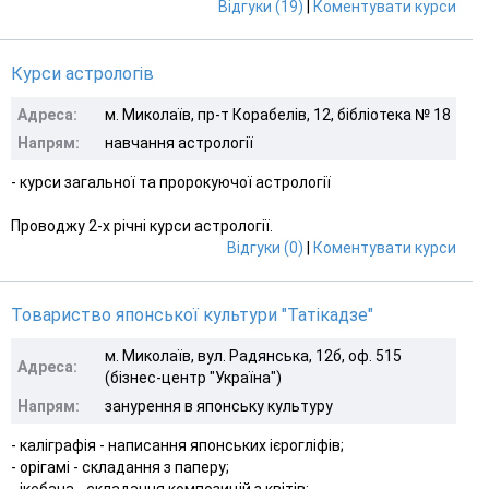
Відгуки (19)
|
Коментувати курси
Курси астрологів
Адреса:
м. Миколаїв, пр-т Корабелів, 12, бібліотека № 18
Напрям:
навчання астрології
- курси загальної та пророкуючої астрології
Проводжу 2-х річні курси астрології.
Відгуки (0)
|
Коментувати курси
Товариство японської культури "Татікадзе"
м. Миколаїв, вул. Радянська, 12б, оф. 515
Адреса:
(бізнес-центр "Україна")
Напрям:
занурення в японську культуру
- каліграфія - написання японських ієрогліфів;
- орігамі - складання з паперу;
- ікебана - складання композицій з квітів;