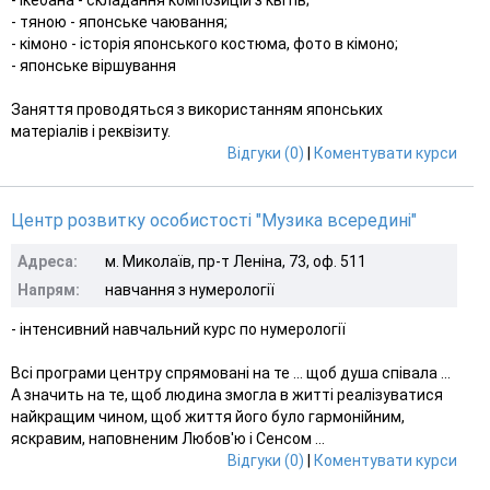
- тяною - японське чаювання;
- кімоно - історія японського костюма, фото в кімоно;
- японське віршування
Заняття проводяться з використанням японських
матеріалів і реквізиту.
Відгуки (0)
|
Коментувати курси
Центр розвитку особистості "Музика всередині"
Адреса:
м. Миколаїв, пр-т Леніна, 73, оф. 511
Напрям:
навчання з нумерології
- інтенсивний навчальний курс по нумерології
Всі програми центру спрямовані на те ... щоб душа співала ...
А значить на те, щоб людина змогла в житті реалізуватися
найкращим чином, щоб життя його було гармонійним,
яскравим, наповненим Любов'ю і Сенсом ...
Відгуки (0)
|
Коментувати курси