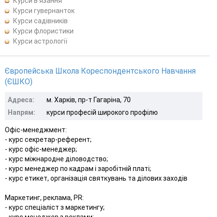
Курси в'язання
Курси гувернанток
Курси садівників
Курси флористики
Курси астрології
Європейська Школа Кореспондентського Навчання
(ЄШКО)
Адреса:
м. Харків, пр-т Гагаріна, 70
Напрям:
курси професій широкого профілю
Офіс-менеджмент:
- курс секретар-референт;
- курс офіс-менеджер;
- курс міжнародне діловодство;
- курс менеджер по кадрам і заробітній платі;
- курс етикет, організація святкувань та ділових заходів
Маркетинг, реклама, РR:
- курс спеціаліст з маркетингу;
- курс менеджер з реклами;