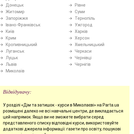
Донецьк
Рівне
Житомир
Суми
Запоріжжя
Тернопіль
Івано-Франківськ
Ужгород
Київ
Харків
Крим
Херсон
Кропивницький
Хмельницький
Луганськ
Черкаси
Луцьк
Чернівці
Львів
Чернігів
Миколаїв
Відвідувачу:
У розділі «Дім та затишок - курси в Миколаєві» на Parta.ua
розміщені далеко не всі навчальні центри, де викладається
цей напрямок. Якщо ви не зможете вибрати серед
представленого списку відповідні курси, використовуйте
додаткові джерела інформації: газети про освіту, пошукові