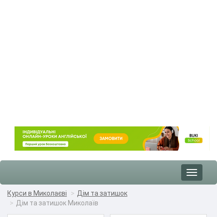
Toggle
navigat
Курси в Миколаєві
Дім та затишок
Дім та затишок Миколаїв