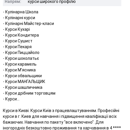
Напрям:
курси широкого профілю
- Кулінарна Школа
- Кулінарні курси
- Кулінарні Майстер-класи
- Курси Кухарі
- Курси Кондитера
- Курси Сушист
- Курси Пекаря
- Курси Пиццайоло
- Курси шоколатьє
- Курси карамель
- Курси М'ясника
- Курси обвальщики
- Курси МАНГАЛЬЩИК
- Курси шашличника
- Курси дрібним торговцям
- Курси...
Курси в Києві. Курси Київ з працевлаштуванням. Професійні
курси в г. Киев для навчання і підвищення кваліфікації всіх
бажаючих. Навчання по пакету "все включено". Для
іногородніх безкоштовно проживання та харчування в 4 ****