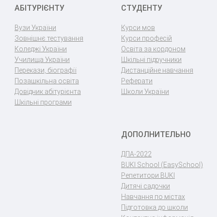
АБІТУРІЄНТУ
СТУДЕНТУ
Вузи України
Курси мов
Зовнішнє тестування
Курси професій
Коледжі України
Освіта за кордоном
Училища України
Шкільні підручники
Перекази, біографії
Дистанційне навчання
Позашкільна освіта
Реферати
Довідник абітурієнта
Школи України
Шкільні програми
ДОПОЛНИТЕЛЬНО
ДПА-2022
BUKI School (EasySchool)
Репетитори BUKI
Дитячі садочки
Навчання по містах
Підготовка до школи