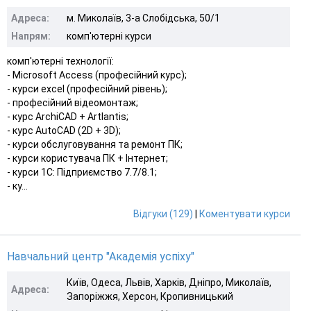
Адреса:
м. Миколаїв, 3-а Слобідська, 50/1
Напрям:
комп'ютерні курси
комп'ютерні технології:
- Microsoft Access (професійний курс);
- курси excel (професійний рівень);
- професійний відеомонтаж;
- курс ArchiCAD + Artlantis;
- курс AutoCAD (2D + 3D);
- курси обслуговування та ремонт ПК;
- курси користувача ПК + Інтернет;
- курси 1С: Підприємство 7.7/8.1;
- ку...
Відгуки (129)
|
Коментувати курси
Навчальний центр "Академія успіху"
Київ, Одеса, Львів, Харків, Дніпро, Миколаїв,
Адреса:
Запоріжжя, Херсон, Кропивницький