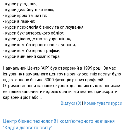
- курси рукоділля;
- курси дизайну текстилю;
- курси крою та шиття;
- курси в'язання;
- курси психологія бізнесу та спілкування;
- курси бухгалтерського обліку;
- курси діловодства та управління;
- курси комп'ютерного проектування;
- курси комп'ютерної графіки;
- курси вивчення комп'ютера
Навчальний Центр "АІР" був створений в 1999 році. За час
існування навчального центру на ринку освітніх послуг було
підготовлено більше 3000 фахівців різних професій.
Отримані знання на наших курсах дозволяють їх власникам
не тільки заповнити недолік освіти, а й значно прискорити
кар'єрний ріст або ...
Відгуки (0)
|
Коментувати курси
Центр бізнес технологій і комп'ютерного навчання
"Кадри ділового світу"