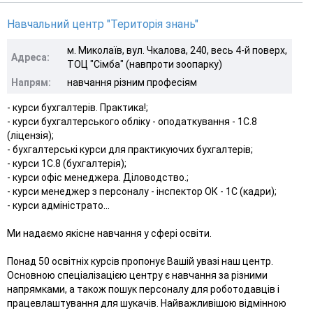
Навчальний центр "Територія знань"
м. Миколаїв, вул. Чкалова, 240, весь 4-й поверх,
Адреса:
ТОЦ "Сімба" (навпроти зоопарку)
Напрям:
навчання різним професіям
- курси бухгалтерів. Практика!;
- курси бухгалтерського обліку - оподаткування - 1С.8
(ліцензія);
- бухгалтерські курси для практикуючих бухгалтерів;
- курси 1С.8 (бухгалтерія);
- курси офіс менеджера. Діловодство.;
- курси менеджер з персоналу - інспектор ОК - 1С (кадри);
- курси адміністрато...
Ми надаємо якісне навчання у сфері освіти.
Понад 50 освітніх курсів пропонує Вашій увазі наш центр.
Основною спеціалізацією центру є навчання за різними
напрямками, а також пошук персоналу для роботодавців і
працевлаштування для шукачів. Найважливішою відмінною