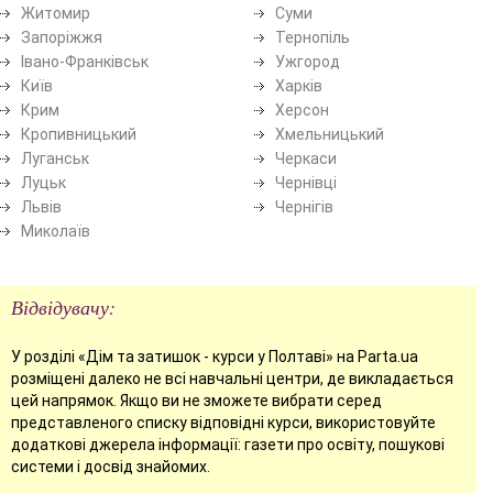
Житомир
Суми
Запоріжжя
Тернопіль
Івано-Франківськ
Ужгород
Київ
Харків
Крим
Херсон
Кропивницький
Хмельницький
Луганськ
Черкаси
Луцьк
Чернівці
Львів
Чернігів
Миколаїв
Відвідувачу:
У розділі «Дім та затишок - курси у Полтаві» на Parta.ua
розміщені далеко не всі навчальні центри, де викладається
цей напрямок. Якщо ви не зможете вибрати серед
представленого списку відповідні курси, використовуйте
додаткові джерела інформації: газети про освіту, пошукові
системи і досвід знайомих.