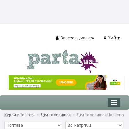
Зареєструватися
Увійти
Toggle
navigat
Курси у Полтаві
Дім та затишок
Дім та затишок Полтава