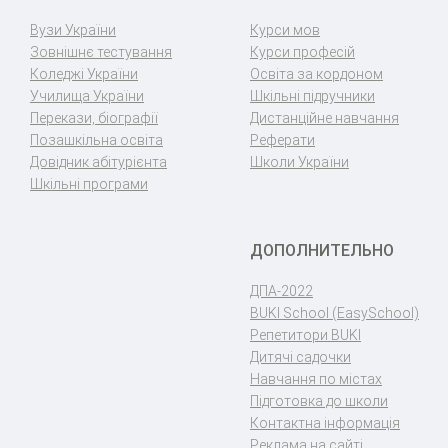
Вузи України
Курси мов
Зовнішнє тестування
Курси професій
Коледжі України
Освіта за кордоном
Училища України
Шкільні підручники
Перекази, біографії
Дистанційне навчання
Позашкільна освіта
Реферати
Довідник абітурієнта
Школи України
Шкільні програми
ДОПОЛНИТЕЛЬНО
ДПА-2022
BUKI School (EasySchool)
Репетитори BUKI
Дитячі садочки
Навчання по містах
Підготовка до школи
Контактна інформація
Реклама на сайті