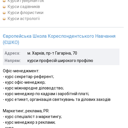
Курси гувернанток
Курси садівників
Курси флористики
Курси астрології
Європейська Школа Кореспондентського Навчання
(ЄШКО)
Адреса:
м. Харків, пр-т Гагаріна, 70
Напрям:
курси професій широкого профілю
Офіс-менеджмент:
- курс секретар-референт;
- курс офіс-менеджер;
- курс міжнародне діловодство;
- курс менеджер по кадрам і заробітній платі;
- курс етикет, організація святкувань та ділових заходів
Маркетинг, реклама, РR:
- курс спеціаліст з маркетингу;
- курс менеджер з реклами;
- курс ...