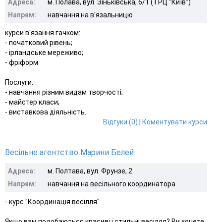
Адреса:
м. Полава, вул. Зіньківська, 6/1 (ТРЦ "Київ")
Напрям:
навчання на в'язальницю
курси в'язання гачком:
- початковий рівень;
- ірландське мереживо;
- фріформ
Послуги:
- навчання різним видам творчості;
- майстер класи;
- виставкова діяльність.
Відгуки (0)
|
Коментувати курси
Весільне агентство Марини Белей
Адреса:
м. Полтава, вул. Фрунзе, 2
Напрям:
навчання на весільного координатора
- курс "Координація весілля"
Якщо вам подобаються красиві і стильні весілля? Ви хочете