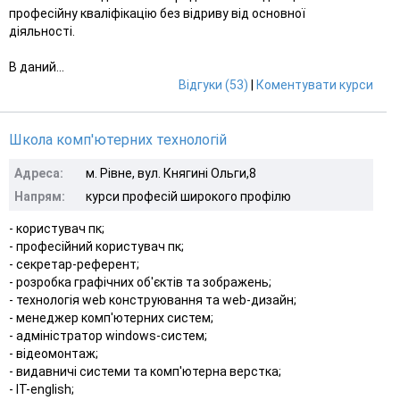
професійну кваліфікацію без відриву від основної
діяльності.
В даний...
Відгуки (53)
|
Коментувати курси
Школа комп'ютерних технологій
Адреса:
м. Рівне, вул. Княгині Ольги,8
Напрям:
курси професій широкого профілю
- користувач пк;
- професійний користувач пк;
- секретар-референт;
- розробка графічних об'єктів та зображень;
- технологія web конструювання та web-дизайн;
- менеджер комп'ютерних систем;
- адміністратор windows-систем;
- відеомонтаж;
- видавничі системи та комп'ютерна верстка;
- IT-english;