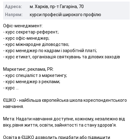
Адреса:
м. Харків, пр-т Гагаріна, 70
Напрям:
курси професій широкого профілю
Офіс-менеджмент:
- курс секретар-референт;
- курс офіс-менеджер;
- курс міжнародне діловодство;
- курс менеджер по кадрам і заробітній платі;
- курс етикет, організація святкувань та ділових заходів
Маркетинг, реклама, РR:
- курс спеціаліст з маркетингу;
- курс менеджер з реклами;
- курс ...
ЄШКО - найбільша європейська школа кореспондентського
навчання.
Мета: Надати навчання доступне, кожному, незалежно від
віку, рівня життя, освіти, зайнятості та стану здоров'я.
Освіта в ЄШКО дозволить придбати або підвищити