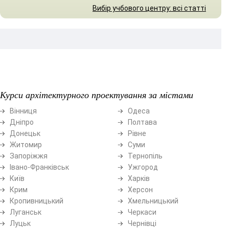
Вибір учбового центру: всі статті
Курси архітектурного проектування за містами
Вінниця
Одеса
Дніпро
Полтава
Донецьк
Рівне
Житомир
Суми
Запоріжжя
Тернопіль
Івано-Франківськ
Ужгород
Київ
Харків
Крим
Херсон
Кропивницький
Хмельницький
Луганськ
Черкаси
Луцьк
Чернівці