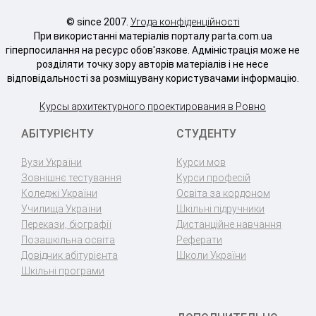
© since 2007.
Угода конфіденційності
При використанні матеріалів порталу parta.com.ua
гіперпосилання на ресурс обов'язкове. Адміністрація може не
розділяти точку зору авторів матеріалів і не несе
відповідальності за розміщувану користувачами інформацію.
Курсы архитектурного проектирования в Ровно
АБІТУРІЄНТУ
СТУДЕНТУ
Вузи України
Курси мов
Зовнішнє тестування
Курси професій
Коледжі України
Освіта за кордоном
Училища України
Шкільні підручники
Перекази, біографії
Дистанційне навчання
Позашкільна освіта
Реферати
Довідник абітурієнта
Школи України
Шкільні програми