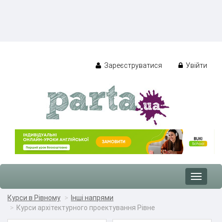
Зареєструватися
Увійти
Toggle
navigat
Курси в Рівному
Інші напрями
Курси архітектурного проектування Рівне