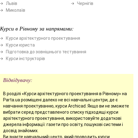
Львів
Чернігів
Миколаїв
Курси в Рівному за напрямами:
Курси архітектурного проектування
Курси юриста
Підготовка до зовнішнього тестування
Курси інструкторів
Відвідувачу:
В розділі «Курси архітектурного проектування в Рівному» на
Parta.ua розміщені далеко не всі навчальні центри, де є
навчання проектуванню, курси Archicad. Якщо ви не зможете
вибрати серед представленого списку підходящі курси
архітектурного проектування, використовуйте додаткові
джерела інформації: газети про освіту, пошукові системи і
досвід знайомих.
Ви знаєте навчальний центр, який проводить курси