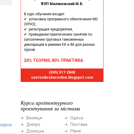
ФЛП Малиновский М.Б.
В курс обучения входит:
✔ установка програмного обеспечения MD
OFFICE,
✔ регистрация предприятия,
✔ проведение практических занятий по
заполнению грузовых таможенных
деклараций в режиме ЕК и ІМ для разных
грузов.
20% ТЕОРИЯ, 80% ПРАКТИКА.
(095) 517-2848
custombrokeronline.blogspot.com
Курси архітектурного
проектування за містами
Вінниця
Одеса
Дніпро
Полтава
курси
Донецьк
Рівне