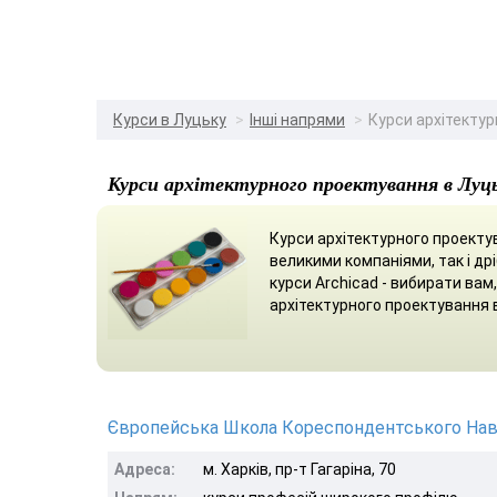
Курси в Луцьку
Інші напрями
Курси архітекту
Курси архітектурного проектування в Луц
Курси архітектурного проекту
великими компаніями, так і д
курси Archicad - вибирати ва
архітектурного проектування 
Європейська Школа Кореспондентського Нав
Адреса:
м. Харків, пр-т Гагаріна, 70