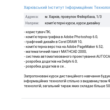
Харківський Інститут Інформаційних Технолог
Адреса:
м. Харків, провулок Фейєрбаха, 1/3
Напрям:
комп'ютерні курси, курси дизайну
- користувач ПК;
- комп'ютерна графіка в Adobe Photoshop 6.0;
- графічний дизайн в Corel DRAW 10;
- комп'ютерна верстка на Adobe PageMaker 6.52;
- математичний пакет MATHCAD 2000;
- система автоматизованого проектування AUTOCA
- розробка додатків на Delphi 6.0;
- розробка додатків в се...
Запропоновані курси дистанційного навчання будую
інформаційних технологій спільно з видавництвом Ф
технологій, загальний тираж яких складає більше 500