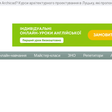
 Archicad? Курси архітектурного проектування в Луцьку, які проп
нлайн-навчання
Майстер-класи
ЗНО
Репетитори