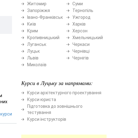
Житомир
Суми
Запоріжжя
Тернопіль
Івано-Франківськ
Ужгород
Київ
Харків
Крим
Херсон
Кропивницький
Хмельницький
Луганськ
Черкаси
Луцьк
Чернівці
Львів
Чернігів
Миколаїв
Курси в Луцьку за напрямами:
Курси архітектурного проектування
м
Курси юриста
йних
Підготовка до зовнішнього
тестування
курси
Курси інструкторів