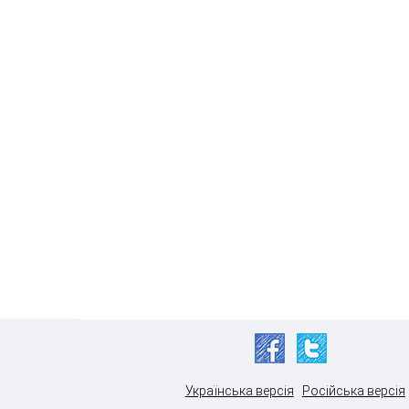
Українська версія
Російська версія