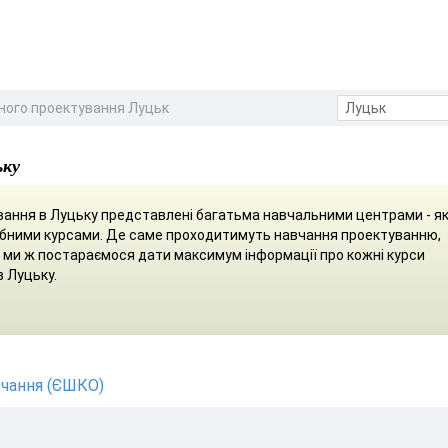
рного проектування Луцьк
ьку
вання в Луцьку представлені багатьма навчальними центрами - я
рібними курсами. Де саме проходитимуть навчання проектуванню,
м, ми ж постараємося дати максимум інформації про кожні курси
в Луцьку.
чання (ЄШКО)