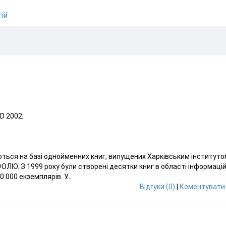
ій
D 2002;
ться на базі однойменних книг, випущених Харківським інституто
ОЛІО. З 1999 року були створені десятки книг в області інформаці
 000 екземплярів. У...
Відгуки (0)
|
Коментувати 