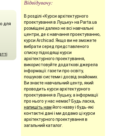
Відвідувачу:
В розділі «Курси архітектурного
проектування в Луцьку» на Parta.ua
о для
розміщені далеко не всі навчальні
центри, де є навчання проектуванню,
курси Archicad. Якщо ви не зможете
вибрати серед представленого
списку підходящі курси
атті
архітектурного проектування,
використовуйте додаткові джерела
інформації: газети про освіту,
пошукові системи і досвід знайомих.
Ви знаєте навчальний центр, який
проводить курси архітектурного
проектування в Луцьку, а інформації
про нього у нас немає? Будь ласка,
напишіть нам
його назву і будь-які
контактні дані і ми додамо ці курси
архітектурного проектування в
загальний каталог.