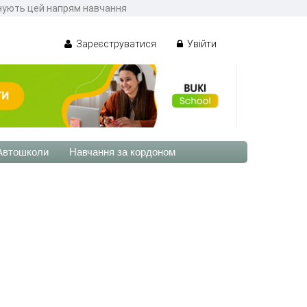
онують цей напрям навчання
Зареєструватися
Увійти
Автошколи
Навчання за кордоном