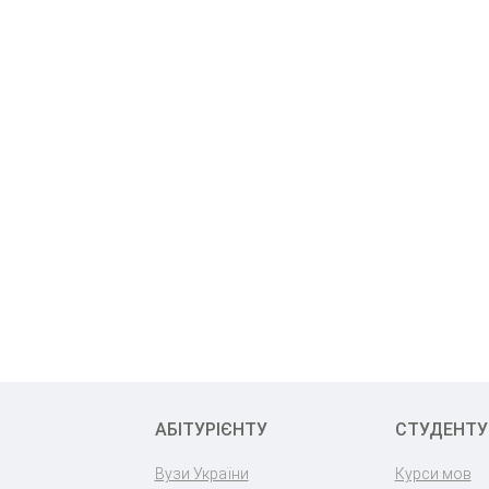
АБІТУРІЄНТУ
СТУДЕНТУ
Вузи України
Курси мов