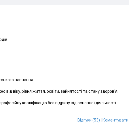
одів
ського навчання.
від віку, рівня життя, освіти, зайнятості та стану здоров'я.
офесійну кваліфікацію без відриву від основної діяльності.
Відгуки (53)
|
Коментувати 