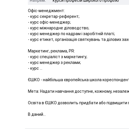
Напрям:
курси професій широкого профілю
Офіс-менеджмент:
- курс секретар-референт;
- курс офіс-менеджер;
- курс міжнародне діловодство;
- курс менеджер по кадрам і заробітній платі;
- курс етикет, організація святкувань та ділових зах
Маркетинг, реклама, РR:
- курс спеціаліст з маркетингу;
- курс менеджер з реклами;
- курс ...
ЄШКО - найбільша європейська школа кореспондент
Мета: Надати навчання доступне, кожному, незалежно 
Освіта в ЄШКО дозволить придбати або підвищити пр
В даний...