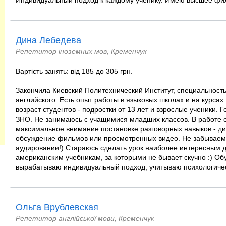
Индивидуальный подход к каждому ученику. Имею высшее фил
Дина Лебедева
Репетитор іноземних мов, Кременчук
Вартість занять: від 185 до 305 грн.
Закончила Киевский Политехнический Институт, специальность
английского. Есть опыт работы в языковых школах и на курса
возраст студентов - подростки от 13 лет и взрослые ученики. 
ЗНО. Не занимаюсь с учащимися младших классов. В работе 
максимальное внимание постановке разговорных навыков - д
обсуждение фильмов или просмотренных видео. Не забываем 
аудировании!) Стараюсь сделать урок наиболее интересным д
американским учебникам, за которыми не бывает скучно :) О
вырабатываю индивидуальный подход, учитываю психологичес
Ольга Врублевская
Репетитор англійської мови, Кременчук