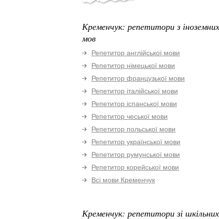
Кременчук: репетитори з іноземни
мов
Репетитор англійської мови
Репетитор німецької мови
Репетитор французької мови
Репетитор італійської мови
Репетитор іспанської мови
Репетитор чеської мови
Репетитор польської мови
Репетитор української мови
Репетитор румунської мови
Репетитор корейської мови
Всі мови Кременчук
Кременчук: репетитори зі шкільних