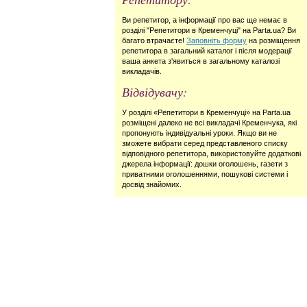
Ви репетитор, а інформації про вас ще немає в
розділі "Репетитори в Кременчуці" на Parta.ua? Ви
багато втрачаєте!
Заповніть форму
на розміщення
репетитора в загальний каталог і після модерації
ваша анкета з'явиться в загальному каталозі
викладачів.
Відвідувачу:
У розділі «Репетитори в Кременчуці» на Parta.ua
розміщені далеко не всі викладачі Кременчука, які
пропонують індивідуальні уроки. Якщо ви не
зможете вибрати серед представленого списку
відповідного репетитора, використовуйте додаткові
джерела інформації: дошки оголошень, газети з
приватними оголошеннями, пошукові системи і
досвід знайомих.