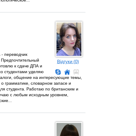
ологическое...
 - переводчик
х. Предпочтительный
Відгуки (0)
Готовлю к сдаче ДПА и
со студентами уделяю
иалоги, общение на интересующие темы,
о грамматике, словарном запасе и
ля студента. Работаю по британским и
бучаю с любым исходным уровнем,
кие...