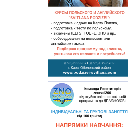
КУРСЫ ПОЛЬСКОГО И АНГЛИЙСКОГО
"SVITLANA PODZIZEI":
- подготовка к сдаче на Карту Поляка,
- подготовка к тесту по польскому,
- экзамены IELTS, TOEFL, ЗНО и пр.,
- собеседования на польском или
английском языках.
Подбираю программу под клиента,
учитывая его желания и потребности!
(093) 633-9871, (095) 079-6789
г. Киев, Оболонский район
www.podzizei-svitlana.com
Команда Репетиторів
znotvoi200
підготуйся online по шкільній
програмі та до ДПА/ЗНО/ЄВІ
ІНДИВІДУАЛЬНІ ТА ГРУПОВІ ЗАНЯТТЯ
від 100 грн/год
НАПРЯМКИ НАВЧАННЯ: