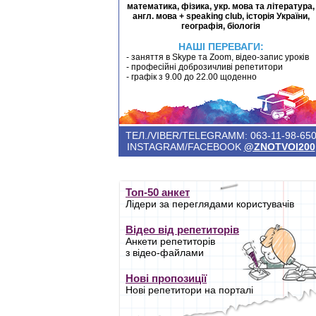
математика, фізика, укр. мова та література,
англ. мова + speaking club, історія України,
географія, біологія
НАШІ ПЕРЕВАГИ:
- заняття в Skype та Zoom, відео-запис уроків
- професійні доброзичливі репетитори
- графік з 9.00 до 22.00 щоденно
ТЕЛ./VIBER/TELEGRAMM: 063-11-98-65
INSTAGRAM/FACEBOOK
@ZNOTVOI200
Топ-50 анкет
Лідери за переглядами користувачів
Відео від репетиторів
Анкети репетиторів
з відео-файлами
Нові пропозиції
Нові репетитори на порталі