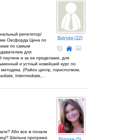
ональный репетитор/
Відгуки (22)
амме Оксфорда Цена по
ыкам по самым
давателем для
й паутине и за ее пределами, для
сьменный и устный новейший курс по
етодика. (Район центр, горисполком,
iate, Intermediate,...
чати? Або все ж почали
тиці? Шкільна програма
Відгуки (5)