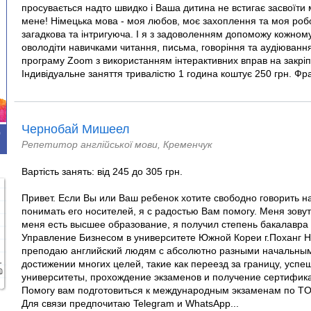
просувається надто швидко і Ваша дитина не встигає засвоїти 
мене! Німецька мова - моя любов, моє захоплення та моя робо
загадкова та інтригуюча. І я з задоволенням допоможу кожному
оволодіти навичками читання, письма, говоріння та аудіюван
програму Zoom з використанням інтерактивних вправ на закріп
Індивідуальне заняття тривалістю 1 година коштує 250 грн. Фр
Чернобай Мишеел
0
Репетитор англійської мови, Кременчук
Вартість занять: від 245 до 305 грн.
Привет. Если Вы или Ваш ребенок хотите свободно говорить н
понимать его носителей, я с радостью Вам помогу. Меня зову
меня есть высшее образование, я получил степень бакалавра
Управление Бизнесом в университете Южной Кореи г.Поханг 
преподаю английский людям с абсолютно разными начальным
достижении многих целей, такие как переезд за границу, успе
университеты, прохождение экзаменов и получение сертифика
Помогу вам подготовиться к международным экзаменам по TO
Для связи предпочитаю Telegram и WhatsApp...