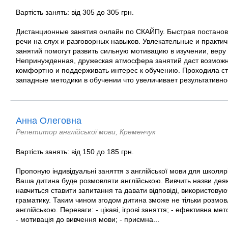
Вартість занять: від 305 до 305 грн.
Дистанционные занятия онлайн по СКАЙПу. Быстрая постанов
речи на слух и разговорных навыков. Увлекательные и практ
занятий помогут развить сильную мотивацию в изучении, веру 
Непринужденная, дружеская атмосфера занятий даст возможно
комфортно и поддерживать интерес к обучению. Проходила с
западные методики в обучении что увеличивает результативнос
Анна Олеговна
Репетитор англійської мови, Кременчук
Вартість занять: від 150 до 185 грн.
Пропоную індивідуальні заняття з англійської мови для школяр
Ваша дитина буде розмовляти англійською. Вивчить назви деяк
навчиться ставити запитання та давати відповіді, використов
граматику. Таким чином згодом дитина зможе не тільки розмов
англійською. Переваги: - цікаві, ігрові заняття; - ефективна мет
- мотивація до вивчення мови; - приємна...