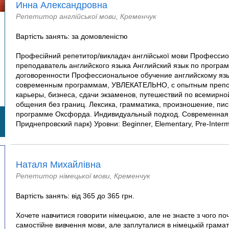
Инна Александровна
Репетитор англійської мови, Кременчук
Вартість занять: за домовленістю
Професійний репетитор/викладач англійської мови Професси
преподаватель английского языка Английский язык по прогр
договоренности Профессиональное обучение английскому яз
современным программам, УВЛЕКАТЕЛЬНО, с опытным препо
карьеры, бизнеса, сдачи экзаменов, путешествий по всемирно
общения без границ. Лексика, грамматика, произношение, пи
программе Оксфорда. Индивидуальный подход. Современная м
Приднепровский парк) Уровни: Beginner, Elementary, Pre-Intermed
Наталя Михайлівна
Репетитор німецької мови, Кременчук
Вартість занять: від 365 до 365 грн.
Хочете навчитися говорити німецькою, але не знаєте з чого по
самостійне вивчення мови, але заплуталися в німецькій грама