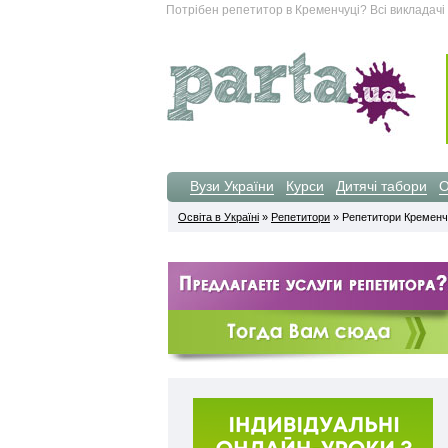
Потрібен репетитор в Кременчуці? Всі викладачі в
Вузи України
Курси
Дитячі табори
О
Освіта в Україні
»
Репетитори
» Репетитори Кременч