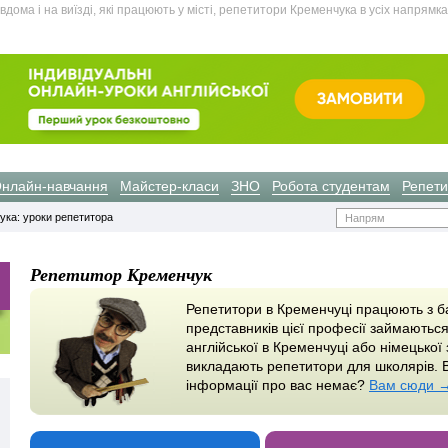
дома і на виїзді, які працюють у місті, репетитори Кременчука в усіх напрямка
нлайн-навчання
Майстер-класи
ЗНО
Робота студентам
Репети
ука: уроки репетитора
Напрям
Репетитор Кременчук
Репетитори в Кременчуці працюють з ба
представників цієї професії займають
англійської в Кременчуці або німецької 
викладають репетитори для школярів. В
інформації про вас немає?
Вам сюди 