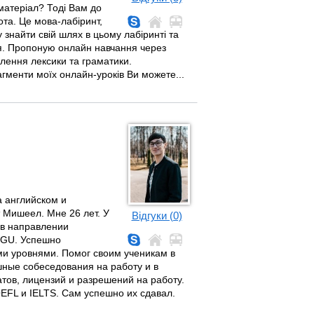
матеріал? Тоді Вам до
та. Це мова-лабіринт,
 знайти свій шлях в цьому лабіринті та
ня. Пропоную онлайн навчання через
лення лексики та граматики.
агменти моїх онлайн-уроків Ви можете...
а английском и
т Мишеел. Мне 26 лет. У
Відгуки (0)
 в направлении
HGU. Успешно
и уровнями. Помог своим ученикам в
шные собеседования на работу и в
тов, лицензий и разрешений на работу.
EFL и IELTS. Сам успешно их сдавал.