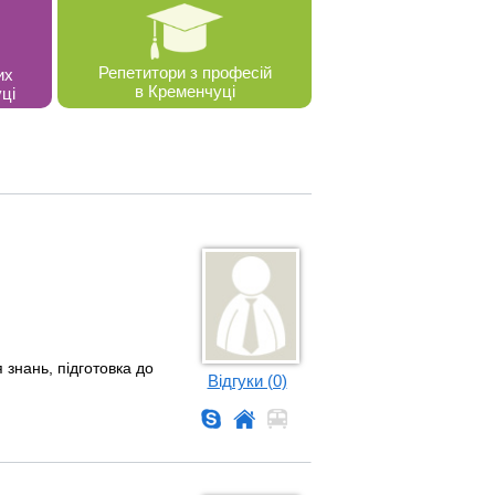
Репетитори з професій
их
в Кременчуці
ці
 знань, підготовка до
Відгуки (0)