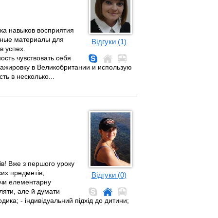
ка навыков восприятия
ичные материалы для
Відгуки (1)
в успех.
сть чувствовать себя
тажировку в Великобритании и использую
ть в несколько...
ів! Вже з першого уроку
их предметів,
Відгуки (0)
уючи елементарну
ляти, але й думати
одика; - індивідуальний підхід до дитини;