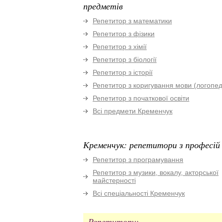
предметів
Репетитор з математики
Репетитор з фізики
Репетитор з хімії
Репетитор з біології
Репетитор з історії
Репетитор з коригування мови (логопед
Репетитор з початкової освіти
Всі предмети Кременчук
Кременчук: репетитори з професій
Репетитор з програмування
Репетитор з музики, вокалу, акторської
майстерності
Всі спеціальності Кременчук
Репетитору: