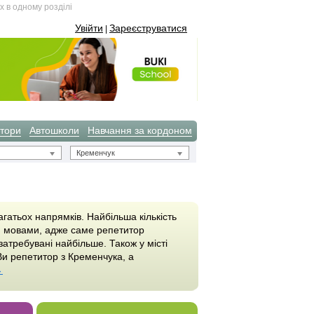
х в одному розділі
Увійти
Зареєструватися
|
тори
Автошколи
Навчання за кордоном
Кременчук
гатьох напрямків. Найбільша кількість
ся мовами, адже саме репетитор
затребувані найбільше. Також у місті
и репетитор з Кременчука, а
→