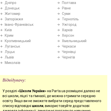
Дніпро
Полтава
Донецьк
Рівне
Житомир
Суми
Запоріжжя
Тернопіль
Івано-Франківськ
Ужгород
Київ
Харків
Крим
Херсон
Кропивницький
Хмельницький
Луганськ
Черкаси
Луцьк
Чернівці
Львів
Чернігів
Миколаїв
Відвідувачу:
У розділі «
Школи України
» на Parta.ua розміщені далеко не
всі школи, ліцеї та гімназії, де можна отримати середню
освіту. Якщо ви не зможете вибрати серед представленого
списку відповідні
школи
, використовуйте додаткові
джерела інформації: тематичні портали по навчанню,