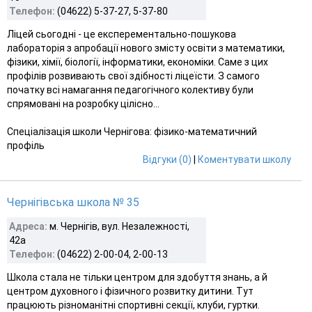
Телефон:
(04622) 5-37-27, 5-37-80
Ліцей сьогодні - це експерементально-пошукова
лабораторія з апробації нового змісту освіти з математики,
фізики, хімії, біології, інформатики, економіки. Саме з цих
профілів розвивають свої здібності ліцеїсти. З самого
початку всі намагання педагогічного колективу були
спрямовані на розробку цілісно...
Спеціалізація школи Чернігова: фізико-математичний
профіль
Відгуки (0)
|
Коментувати школу
Чернігівська школа № 35
Адреса:
м. Чернігів, вул. Незалежності,
42а
Телефон:
(04622) 2-00-04, 2-00-13
Школа стала не тільки центром для здобуття знань, а й
центром духовного і фізичного розвитку дитини. Тут
працюють різноманітні спортивні секції, клуби, гуртки.