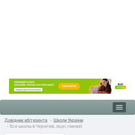
Toggle
navigat
Довідник абітурієнта
Школи України
Все школы в Чернігові, ліцеї, гімназії