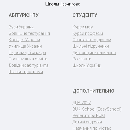
Школы Чернигова
АБІТУРІЄНТУ
СТУДЕНТУ
Вузи України
Курси мов
Зовнішнє тестування
Курси професій
Коледжі України
Освіта за кордоном
Училища України
Шкільні підручники
Перекази, біографії
Дистанційне навчання
Позашкільна освіта
Реферати
Довідник абітурієнта
Школи України
Шкільні програми
ДОПОЛНИТЕЛЬНО
ДПА-2022
BUKI School (EasySchool)
Репетитори BUKI
Дитячі садочки
Навчання по містах