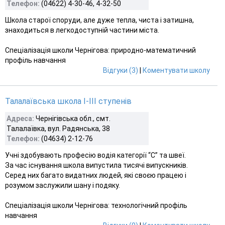
Телефон:
(04622) 4-30-46, 4-32-50
Школа старої споруди, але дуже тепла, чиста і затишна,
знаходиться в легкодоступній частини міста.
Спеціалізація школи Чернігова: природно-математичний
профіль навчання
Відгуки (3)
|
Коментувати школу
Талалаївська школа І-ІІІ ступенів
Адреса:
Чернігівська обл., смт.
Талалаївка, вул. Радянська, 38
Телефон:
(04634) 2-12-76
Учні здобувають професію водія категорії “С” та швеї.
За час існування школа випустила тисячі випускників.
Серед них багато видатних людей, які своєю працею і
розумом заслужили шану і подяку.
Спеціалізація школи Чернігова: технологічний профіль
навчання