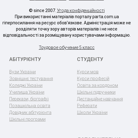
© since 2007.
Угода конфіденційності
При використанні матеріалів порталу parta.com.ua
гіперпосилання на ресурс обов'язкове. Адміністрація може не
розділяти точку зору авторів матеріалів і не несе
відповідальності за розміщувану користувачами інформацію.
Трудовое обучение 5 класс
АБІТУРІЄНТУ
СТУДЕНТУ
Вузи України
Курси мов
Зовнішнє тестування
Курси професій
Коледжі України
Освіта за кордоном
Училища України
Шкільні підручники
Перекази, біографії
Дистанційне навчання
Позашкільна освіта
Реферати
Довідник абітурієнта
Школи України
Шкільні програми