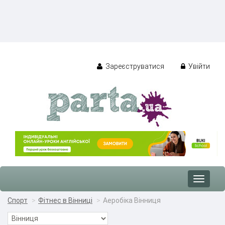
Зареєструватися
Увійти
Toggle
navigat
Спорт
Фітнес в Вінниці
Аеробіка Вінниця