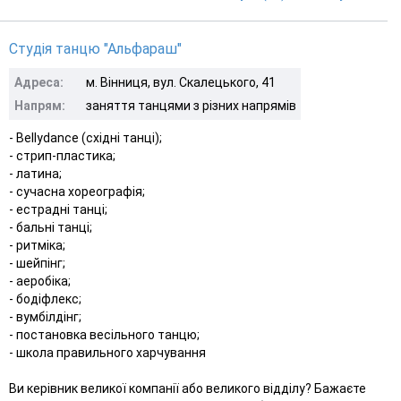
Студія танцю "Альфараш"
Адреса:
м. Вінниця, вул. Скалецького, 41
Напрям:
заняття танцями з різних напрямів
- Bellydance (східні танці);
- стрип-пластика;
- латина;
- сучасна хореографія;
- естрадні танці;
- бальні танці;
- ритміка;
- шейпінг;
- аеробіка;
- бодіфлекс;
- вумбілдінг;
- постановка весільного танцю;
- школа правильного харчування
Ви керівник великої компанії або великого відділу? Бажаєте