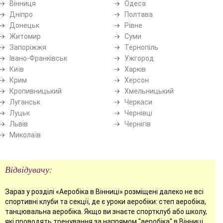
Вінниця
Одеса
Дніпро
Полтава
Донецьк
Рівне
Житомир
Суми
Запоріжжя
Тернопіль
Івано-Франківськ
Ужгород
Київ
Харків
Крим
Херсон
Кропивницький
Хмельницький
Луганськ
Черкаси
Луцьк
Чернівці
Львів
Чернігів
Миколаїв
Відвідувачу:
Зараз у розділі «Аеробіка в Вінниці» розміщені далеко не всі
спортивні клуби та секції, де є уроки аеробіки: степ аеробіка,
танцювальна аеробіка. Якщо ви знаєте спортклуб або школу,
які проводять тренування за напрямом "аеробіка" в Вінниці,