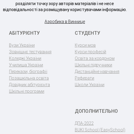
розділяти точку зору авторів матеріалів і не несе
відповідальності за розміщувану користувачами інформацію.
Аэробика в Виннице
АБІТУРІЄНТУ
СТУДЕНТУ
Вузи України
Курси мов
Зовнішнє тестування
Курси професій
Коледжі України
Освіта за кордоном
Училища України
Шкільні підручники
Перекази, біографії
Дистанційне навчання
Позашкільна освіта
Реферати
Довідник абітурієнта
Школи України
Шкільні програми
ДОПОЛНИТЕЛЬНО
ДПА-2022
BUKI School (EasySchool)