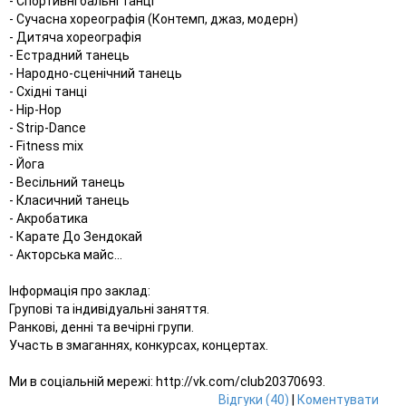
- Спортивні бальні танці
- Сучасна хореографія (Контемп, джаз, модерн)
- Дитяча хореографія
- Естрадний танець
- Народно-сценічний танець
- Східні танці
- Hip-Hop
- Strip-Dance
- Fitness mix
- Йога
- Весільний танець
- Класичний танець
- Акробатика
- Карате До Зендокай
- Акторська майс...
Інформація про заклад:
Групові та індивідуальні заняття.
Ранкові, денні та вечірні групи.
Участь в змаганнях, конкурсах, концертах.
Ми в соціальній мережі: http://vk.com/club20370693.
Відгуки (40)
|
Коментувати