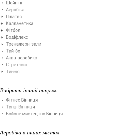
Шейпінг
Аеробіка
Пілатес
Калланетика
Фітбол
Бодіфлекс
Тренажерні зали
Тай-бо
Аква-аеробика
Стретчинг
Тенніс
Вибрати інший напрям:
Фітнес Вінниця
Танці Вінниця
Бойове мистецтво Вінниця
Аеробіка в інших містах