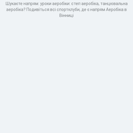
Шукаєте напрям: уроки аеробіки: степ аеробіка, танцювальна
аеробіка? Подивіться всі спортклуби, де є напрям Аеробіка в
Вінниці