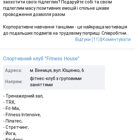
заохотити своїх підлеглих? Подаруйте собі та своїм
підлеглим масу позитивних емоцій і спільне цікаве
проводження дозвілля разом.
Корпоративне навчання танцями - це найкраща мотивація
до подальших подвигів на трудовому поприщі. Співробітни...
Відгуки (11)
|
Коментувати
Спортивний клуб "Fitness House"
Адреса:
м. Вінниця, вул. Ющенко, 6
фітнес-клуб з груповими
Напрям:
заняттями
- Тренажерний зал,
- TRX,
- Fit-Mix,
- Fitness Intensive,
- Пілатес,
- Стретчинг,
- Йога,
- Кік-бокс