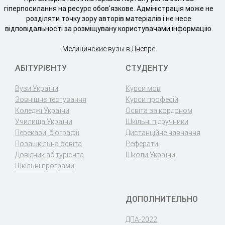
гіперпосилання на ресурс обов'язкове. Адміністрація може не
розділяти точку зору авторів матеріалів і не несе
відповідальності за розміщувану користувачами інформацію.
Медицинские вузы в Днепре
АБІТУРІЄНТУ
СТУДЕНТУ
Вузи України
Курси мов
Зовнішнє тестування
Курси професій
Коледжі України
Освіта за кордоном
Училища України
Шкільні підручники
Перекази, біографії
Дистанційне навчання
Позашкільна освіта
Реферати
Довідник абітурієнта
Школи України
Шкільні програми
ДОПОЛНИТЕЛЬНО
ДПА-2022