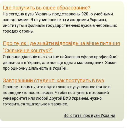
Где получить высшее образование?
На сегодня вузы Украины представлены 920-ю учебными
заведениями. Это университеты и академии Украины,
институты и филиалы государственных вузов в небольших
городах страны.
Про те, як і де знайти відповідь на вічне питання
"Скільки це коштує?"
Оціночна діяльність є хоч і не найновіша сфера професійної
діяльності в Україні, але все ще одна з малозвіданих. Закон
про оціночну діяльність в Україні...
Завтрашний студент: как поступить в вуз
Главное - понять, что подготовка к вузу начинается не в
последних классах школы. Чтобы поступить в хороший
университет или любой другой ВУЗ Украины, нужно
готовиться тщательно и заранее.
Всі статті про вузи України