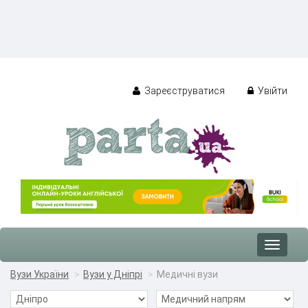
Зареєструватися
Увійти
Toggle
navigat
Вузи України
Вузи у Дніпрі
Медичні вузи