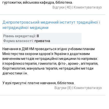
гуртожитки, військова кафедра, бібліотека.
Відгуки (40)
|
Коментувати вуз
Дніпропетровський медичний інститут традиційної і
нетрадиційної медицини
Рівень акредитації:
III
Форма власності:
приватна
Навчання в ДМІ НМ проводиться згідно учбовим планам
Міністерства охорони здоров'я України з додатковим
вивченням методів нетрадиційної медицини по напрямах:
іглорефлексотерапія, гомеопатія, фіто-, аромо-, апітерапія,
біорітмология, мануальна терапія, нетрадиційні методи
діагностики і ін.
У вузі присутні: платне навчання, бібліотека.
Відгуки (8)
|
Коментувати вуз