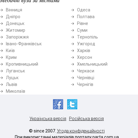
Вінниця
Одеса
Дніпро
Полтава
Донецьк
Рівне
Житомир
Суми
Запоріжжя
Тернопіль
Івано-Франківськ
Ужгород
Київ
Харків
Крим
Херсон
Кропивницький
Хмельницький
Луганськ
Черкаси
Луцьк
Чернівці
Львів
Чернігів
Миколаїв
Українська версія
Російська версія
© since 2007.
Угода конфіденційності
При використанні матеріалів порталу parta.com.ua