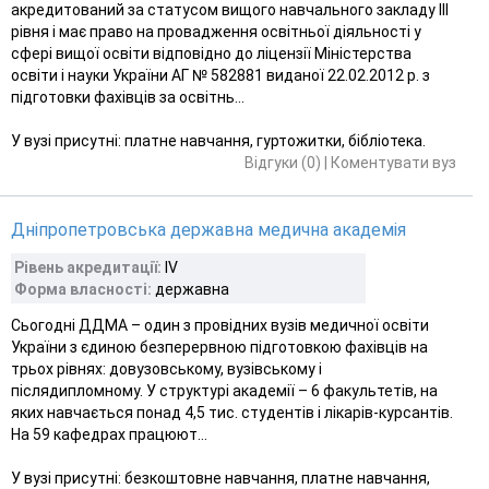
акредитований за статусом вищого навчального закладу IІІ
рівня і має право на провадження освітньої діяльності у
сфері вищої освіти відповідно до ліцензії Міністерства
освіти і науки України АГ № 582881 виданої 22.02.2012 р. з
підготовки фахівців за освітнь...
У вузі присутні: платне навчання, гуртожитки, бібліотека.
Відгуки (0)
|
Коментувати вуз
Дніпропетровська державна медична академія
Рівень акредитації:
IV
Форма власності:
державна
Сьогодні ДДМА – один з провідних вузів медичної освіти
України з єдиною безперервною підготовкою фахівців на
трьох рівнях: довузовському, вузівському і
післядипломному. У структурі академії – 6 факультетів, на
яких навчається понад 4,5 тис. студентів і лікарів-курсантів.
На 59 кафедрах працюют...
У вузі присутні: безкоштовне навчання, платне навчання,