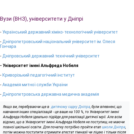
Вузи (ВНЗ), університети у Дніпрі
-
Український державний хіміко-технологічний університет
-
Дніпропетровський національний університет ім. Олеся
Гончара
-
Дніпровський державний технічний університет
- Університет імені Альфреда Нобеля
-
Криворізький педагогічний інститут
-
Академія митної служби України
-
Дніпропетровська державна медична академія
Якщо ви, перебуваючи ще в
дитячому садку Дніпра
, були впевнені, що
навчання інших спеціалізацій - це ваше на 100 %, то Університет імені
Альфреда Нобеля ідеально підійде для реалізації дитячої мрії. Але всім
відомо, що в Університет імені Альфреда Нобеля не поступиш, не маючи
повної шкільної освіти. Для початку потрібно пройти етап
школи Дніпра
,
потім можна поступити отримати атестат гімназії чи ліцею і тільки після