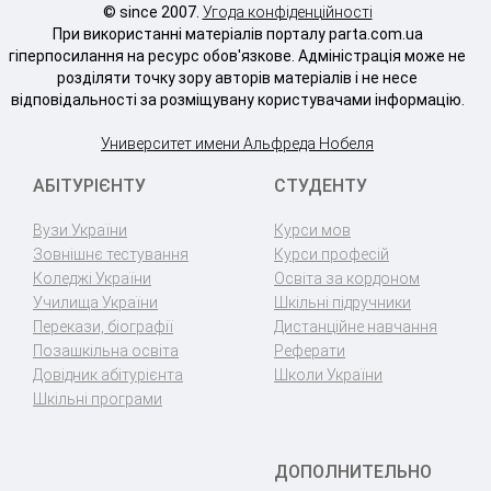
© since 2007.
Угода конфіденційності
При використанні матеріалів порталу parta.com.ua
гіперпосилання на ресурс обов'язкове. Адміністрація може не
розділяти точку зору авторів матеріалів і не несе
відповідальності за розміщувану користувачами інформацію.
Университет имени Альфреда Нобеля
АБІТУРІЄНТУ
СТУДЕНТУ
Вузи України
Курси мов
Зовнішнє тестування
Курси професій
Коледжі України
Освіта за кордоном
Училища України
Шкільні підручники
Перекази, біографії
Дистанційне навчання
Позашкільна освіта
Реферати
Довідник абітурієнта
Школи України
Шкільні програми
ДОПОЛНИТЕЛЬНО