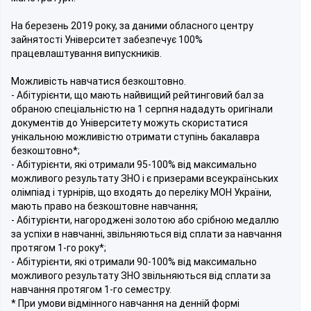
На березень 2019 року, за даними обласного центру
зайнятості Університет забезпечує 100%
працевлаштування випускників.
Можливість навчатися безкоштовно.
- Абітурієнти, що мають найвищий рейтинговий бал за
обраною спеціальністю на 1 серпня нададуть оригінали
документів до Університету можуть скористатися
унікальною можливістю отримати ступінь бакалавра
безкоштовно*;
- Абітурієнти, які отримали 95-100% від максимально
можливого результату ЗНО і є призерами всеукраїнських
олімпіад і турнірів, що входять до переліку МОН України,
мають право на безкоштовне навчання;
- Абітурієнти, нагороджені золотою або срібною медаллю
за успіхи в навчанні, звільняються від сплати за навчання
протягом 1-го року*;
- Абітурієнти, які отримали 90-100% від максимально
можливого результату ЗНО звільняються від сплати за
навчання протягом 1-го семестру.
* При умови відмінного навчання на денній формі