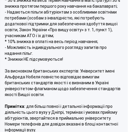
* 30% знижка на весь термін навчання в магістратурі і 30%
знижка протягом першого року навчання на бакалавраті;
- Надаються пільги абітурієнтам з особливими освітніми
потребами (особам з інвалідністю, які потребують
додаткової підтримки для забезпечення здобуття вищої
освіти, Закон України «Про вищу освіту» з т. 1, пункт 1),
учасникам АТО і їх дітям;
* 10% знижка в оплаті на весь період навчання;
- Можливість індивідуального розгляду запитів про
надання пільг.
* Знижки НЕ підсумовуються!
За висновком британських експертів: Університет імені
Альфреда Нобеля повністю відповідає вимогам
британських стандартів якості і є визнаним в Україні
універсітeтом-флагманом щодо забезпечення стандаpтів
якості Вищої освіти.
Примітка:
для більш повної і детальної інформації про
діяльність цього вузу у Дніпрі, термінах і умовах прийому
абітурієнтів, звертайтеся в приймальню університету.
Номери телефонів для довідок вказані в блоці контактної
інформації вузу.