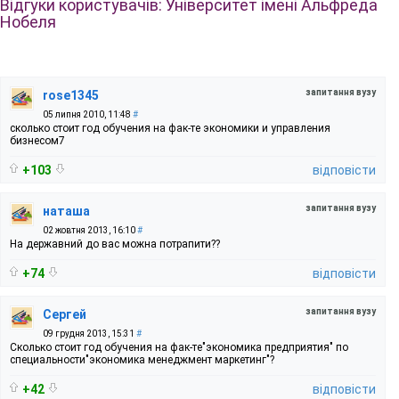
Відгуки користувачів: Університет імені Альфреда
Нобеля
запитання вузу
rose1345
05 липня 2010, 11:48
#
сколько стоит год обучения на фак-те экономики и управления
бизнесом7
+103
відповісти
запитання вузу
наташа
02 жовтня 2013, 16:10
#
На державний до вас можна потрапити??
+74
відповісти
запитання вузу
Сергей
09 грудня 2013, 15:31
#
Сколько стоит год обучения на фак-те"экономика предприятия" по
специальности"экономика менеджмент маркетинг"?
+42
відповісти