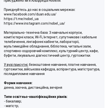
присуджено їм'я Альфреда Нобеля.
Приєднуйтесь до нас в соціальних мережах:
www.facebook.com/duan.edu.ua/
https://t.me/nobel_ua
https://www.instagram.com/nobel_ua/
Матеріально-технічна база: 3 навчальні корпуси,
комп'ютерні класи, Wi-Fi, Інтернет, супутникове і кабельне
телебачення, лінгафонні кабінети, лабораторії,
мультимедійне обладнання, бібліотека, читальні зали,
спортивно-оздоровчий комплекс, культурний центр, кафе,
буфети, лікувально діагностичний центр, гуртожитки.
У вузі присутні:
безкоштовне навчання, платне навчання,
гуртожитки, військова кафедра, аспірантура, магістратура,
післядипломне навчання
Форми навчання:
денна, заочна, дистанційна, вечірня
Типи освітньо-кваліфікаційних рівнів:
- бакалавр;
- магістр;