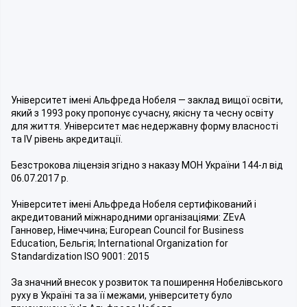
Університет імені Альфреда Нобеля — заклад вищої освіти,
який з 1993 року пропонує сучасну, якісну та чесну освіту
для життя. Університет має недержавну форму власності
та IV рівень акредитації.
Безстрокова ліцензія згідно з наказу МОН України 144-л від
06.07.2017 р.
Університет імені Альфреда Нобеля сертифікований і
акредитований міжнародними організаціями: ZEvA
Ганновер, Німеччина; European Council for Business
Education, Бельгія; International Organization for
Standardization ISO 9001: 2015
За значний внесок у розвиток та поширення Нобелівського
руху в Україні та за її межами, університету було