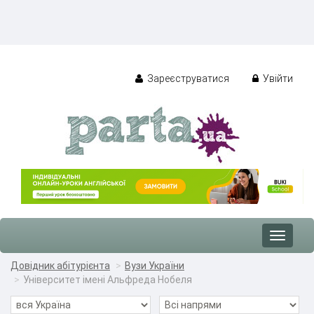
Зареєструватися
Увійти
Toggle
navigat
Довідник абітурієнта
Вузи України
Університет імені Альфреда Нобеля