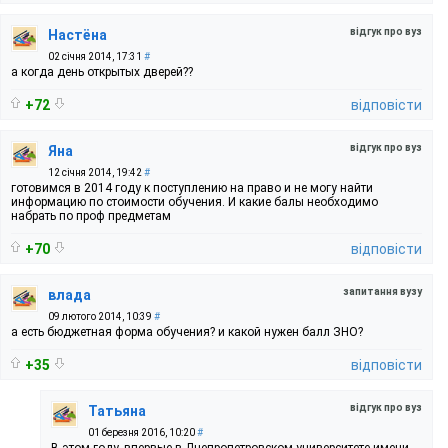
відгук про вуз
Настёна
02 січня 2014, 17:31
#
а когда день открытых дверей??
+72
відповісти
відгук про вуз
Яна
12 січня 2014, 19:42
#
готовимся в 2014 году к поступлению на право и не могу найти
информацию по стоимости обучения. И какие балы необходимо
набрать по проф предметам
+70
відповісти
запитання вузу
влада
09 лютого 2014, 10:39
#
а есть бюджетная форма обучения? и какой нужен балл ЗНО?
+35
відповісти
відгук про вуз
Татьяна
01 березня 2016, 10:20
#
В этом году, впервые в Днепропетровском университете имени