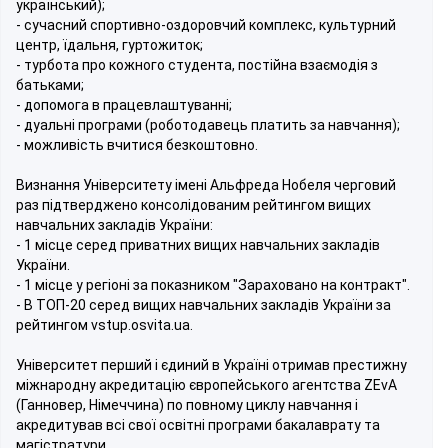
український);
- сучасний спортивно-оздоровчий комплекс, культурний
центр, їдальня, гуртожиток;
- турбота про кожного студента, постійна взаємодія з
батьками;
- допомога в працевлаштуванні;
- дуальні програми (роботодавець платить за навчання);
- можливість вчитися безкоштовно.
Визнання Університету імені Альфреда Нобеля черговий
раз підтверджено консолідованим рейтингом вищих
навчальних закладів України:
- 1 місце серед приватних вищих навчальних закладів
України.
- 1 місце у регіоні за показником "Зараховано на контракт".
- В ТОП-20 серед вищих навчальних закладів України за
рейтингом vstup.osvitа.uа.
Університет перший і єдиний в Україні отримав престижну
міжнародну акредитацію європейського агентства ZEvA
(Ганновер, Німеччина) по повному циклу навчання і
акредитував всі свої освітні програми бакалаврату та
магістратури.