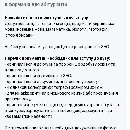
Інформація для абітурієнта
Наявність підготовчих курсів для вступу:
Довузівська підготовка: 7 місяців, предмети: українська
мова, іноземна мова, математика, біологія, географія,
історія України.
На базі університету працює Центр реєстрації на ЗНО.
Перелік документів, необхідних для вступу до вузу:
- оригінал і копія документа про раніше здобуту освіту та
додатка до нього;
- оригінал і копія сертифікатів ЗНО;
- оригінал і копія документа, що посвідчує особу;
- 4 однакові кольорові фотографії розміром 3х4 см;
- для юнаків: оригінал військового квитка або посвідчення
про приписку;
- оригінали документів, що підтверджують право на участь
в конкурсі, зарахування за співбесідою, зарахування за
квотами (при наявності).
Остаточний список всіх необхідних документів та форму