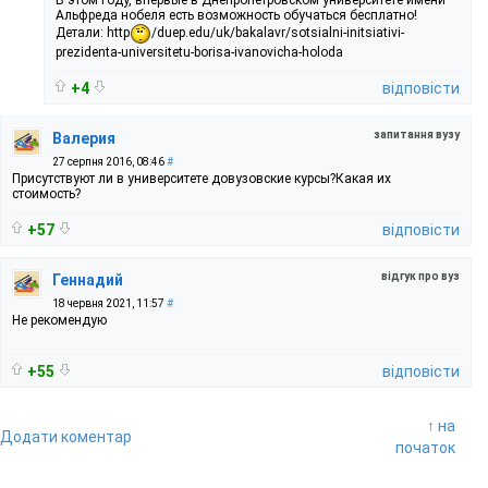
Альфреда нобеля есть возможность обучаться бесплатно!
Детали: http
/duep.edu/uk/bakalavr/sotsialni-initsiativi-
prezidenta-universitetu-borisa-ivanovicha-holoda
+4
відповісти
запитання вузу
Валерия
27 серпня 2016, 08:46
#
Присутствуют ли в университете довузовские курсы?Какая их
стоимость?
+57
відповісти
відгук про вуз
Геннадий
18 червня 2021, 11:57
#
Не рекомендую
+55
відповісти
↑ на
Додати коментар
початок