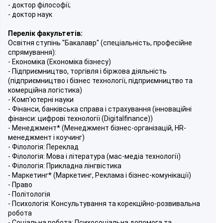
- доктор філософії;
- доктор наук
Перелік факультетів:
Освітня ступінь "Бакалавр" (спеціальність, професійне
спрямування):
- Економіка (Економіка бізнесу)
- Підприємництво, торгівля і біржова діяльність
(підприємництво і бізнес технології, підприємництво та
комерційна логістика)
- Комп'ютерні науки
- Фінанси, банківська справа і страхування (інноваційні
фінанси: цифрові технології (Digitalfinance))
- Менеджмент* (Менеджмент бізнес-організацій, НR-
менеджмент і коучинг)
- Філологія: Переклад
- Філологія: Мова і література (мас-медіа технології)
- Філологія: Прикладна лінгвістика
- Маркетинг* (Маркетинг, Реклама і бізнес-комунікації)
- Право
- Політологія
- Психологія: Консультування та корекційно-розвивальна
робота
- Соціальна робота: Психосоціальна допомога та