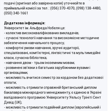
подачі (оригінал або завірена копія) уточнюйте в
приймальній комісії за тел .: (056) 370-4370, (098) 138-4480,
(050) 340-1661
Додаткова інформація:
Університет ім. Альфреда Нобеля це:
- колектив висококваліфікованих викладачів;
- сучасні технології навчання та високоякісне методичне
забезпечення навчального процесу;
- комфортні умови навчання, зручні аудиторії,
спеціалізовані, комп'ютерні, лінгвістичні та мультимедійні
класи, сучасна бібліотека;
- навчання двом - трьом іноземним мовам;
- розвинені зв'язки з багатьма зарубіжними вузами і
організаціями;
- можливість вчитися семестр за кордоном без додаткової
оплати;
- можливість отримати справжній британський диплом
бакалавра міжнародного менеджменту, є єдиною в Україні
валідованого програмою Університету Уельсу Трініті Сент
Девід (UK);
- можливість отримати подвійний диплом (європейський і