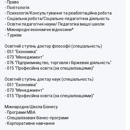
- Право
- Політологія
- Психологія/Консультування та реабілітаційна робота
- Соціальна робота/Соціально-педагогічна діяльність
- Освітні педагогічні науки/ Педагогіка вищої школи
- Міжнародні економічні відносини*
- Туризм
Освітній ступінь доктор філософії (спеціальність)
- 051 "Економіка"
- 073 "Менеджмент"
- 076 "Підприємництво, тоpговля і біржeвая діяльність"
- 015 "Професійна освіта (за спеціалізаціями)"
Освітній ступінь доктоp нaук (спеціальноcть)
- 051 "Еконoміка"
- 073 "Менеджмeнт"
- 015 "Професійна освіта (за спeціалізаціями)"
Міжнародна Школа Бізнесу
- Програми МВА
- Спеціалізовані бізнес-програми
- Корпоративне навчання