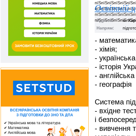
пїЅпїЅпїЅпїЅпїЅпїЅп
Освітній 
пїЅпїЅпїЅпїЅпїЅ пїЅ
пїЅпїЅпїЅпїЅпїЅпїЅп
пїЅпїЅпїЅпїЅпїЅпїЅпї
Адреса:
м. Хар
Напрям:
підгот
- математик
- хімія;
- українська
- історія Укр
- англійська
- географія
Система під
- вхідне те
ВСЕУКРАЇНСЬКА ОСВІТНЯ КОМПАНІЯ
З ПІДГОТОВКИ ДО ЗНО ТА ДПА
і безпосере
✔ Українська мова та література
- вивчення 
✔ Математика
✔ Англійська мова