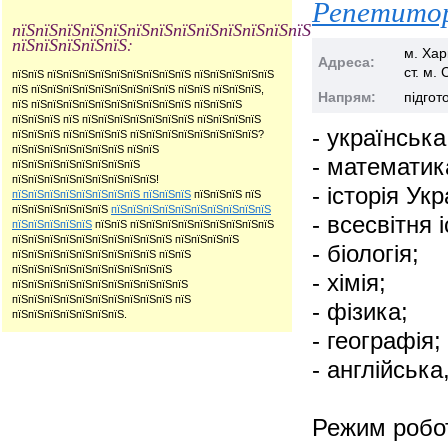
Репетитор
пїЅпїЅпїЅпїЅпїЅпїЅпїЅпїЅпїЅпїЅпїЅпїЅпїЅ
пїЅпїЅпїЅпїЅпїЅ:
м. Хар
Адреса:
ст. м.
пїЅпїЅ пїЅпїЅпїЅпїЅпїЅпїЅпїЅпїЅпїЅ пїЅпїЅпїЅпїЅпїЅ
пїЅ пїЅпїЅпїЅпїЅпїЅпїЅпїЅпїЅпїЅ пїЅпїЅ пїЅпїЅпїЅ,
Напрям:
підгот
пїЅ пїЅпїЅпїЅпїЅпїЅпїЅпїЅпїЅпїЅпїЅ пїЅпїЅпїЅ
пїЅпїЅпїЅ пїЅ пїЅпїЅпїЅпїЅпїЅпїЅпїЅ пїЅпїЅпїЅпїЅ
- українська
пїЅпїЅпїЅ пїЅпїЅпїЅпїЅ пїЅпїЅпїЅпїЅпїЅпїЅпїЅпїЅ?
пїЅпїЅпїЅпїЅпїЅпїЅпїЅ пїЅпїЅ
- математик
пїЅпїЅпїЅпїЅпїЅпїЅпїЅпїЅ
пїЅпїЅпїЅпїЅпїЅпїЅпїЅпїЅпїЅ!
- історія Укр
пїЅпїЅпїЅпїЅпїЅпїЅпїЅпїЅ пїЅпїЅпїЅ
пїЅпїЅпїЅ пїЅ
пїЅпїЅпїЅпїЅпїЅпїЅ
пїЅпїЅпїЅпїЅпїЅпїЅпїЅпїЅпїЅпїЅ
- всесвітня і
пїЅпїЅпїЅпїЅпїЅ
пїЅпїЅ пїЅпїЅпїЅпїЅпїЅпїЅпїЅпїЅпїЅ
пїЅпїЅпїЅпїЅпїЅпїЅпїЅпїЅпїЅпїЅ пїЅпїЅпїЅпїЅ
- біологія;
пїЅпїЅпїЅпїЅпїЅпїЅпїЅпїЅпїЅ пїЅпїЅ
пїЅпїЅпїЅпїЅпїЅпїЅпїЅпїЅпїЅпїЅ
- хімія;
пїЅпїЅпїЅпїЅпїЅпїЅпїЅпїЅпїЅпїЅпїЅ
пїЅпїЅпїЅпїЅпїЅпїЅпїЅпїЅпїЅпїЅ пїЅ
- фізика;
пїЅпїЅпїЅпїЅпїЅпїЅпїЅ.
- географія;
- англійськ
Режим роботи