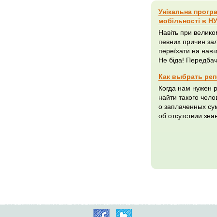
Унікальна прогр
мобільності в Н
Навіть при велико
певних причин зал
переїхати на навча
Не біда! Передбач
Как выбрать ре
Когда нам нужен 
найти такого чело
о заплаченных су
об отсутствии зна