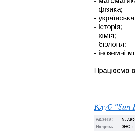
- математик
- фізика;
- українська
- історія;
- хімія;
- біологія;
- іноземні м
Працюємо в 
Клуб "Sun 
Адреса:
м. Хар
Напрям:
ЗНО з 