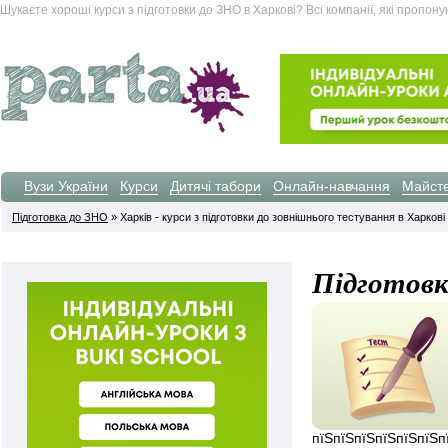
Шукаєте хороші курси з підготовки до ЗНО в Харкові? Всі компанії, які пропону
Вузи України
Курси
Дитячі табори
Онлайн-навчання
Майсте
Підготовка до ЗНО
» Харків - курси з підготовки до зовнішнього тестування в Харкові
Підготовк
пїЅпїЅпїЅпїЅпїЅпїЅп