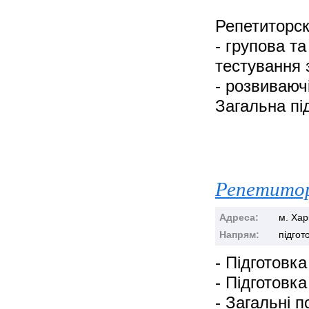
Репетиторск
- групова т
тестування 
- розвиваючі
Загальна пі
Репетитор
Адреса:
м. Хар
Напрям:
підгот
- Підготовк
- Підготовк
- Загальні 