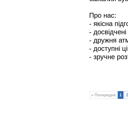
Про нас:
- якісна під
- досвідчені
- дружня ат
- доступні ці
- зручне ро
« Попередня
1