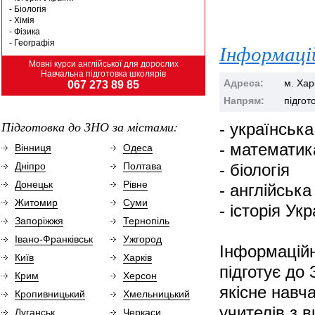
- Біологія
- Хімія
- Фізика
- Географія
Інформаці
Мовні курси англійської для дорослих
Навчальна підготовка школярів
Адреса:
м. Хар
067 273 89 85
Напрям:
підгот
Підготовка до ЗНО за містами:
- українська
- математик
Вінниця
Одеса
Дніпро
Полтава
- біологія
Донецьк
Рівне
- англійськ
Житомир
Суми
- історія Ук
Запоріжжя
Тернопіль
Івано-Франківськ
Ужгород
Інформаційн
Київ
Харків
підготує до
Крим
Херсон
якісне навча
Кропивницький
Хмельницький
учителів з 
Луганськ
Черкаси