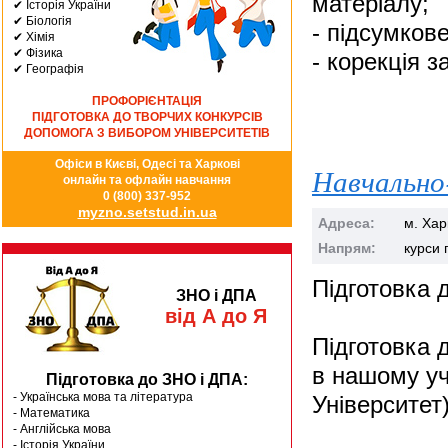
матеріалу;
✔ Історія України
✔ Біологія
- підсумкове
✔ Хімія
✔ Фізика
- корекція з
✔ Географія
ПРОФОРІЄНТАЦІЯ
ПІДГОТОВКА ДО ТВОРЧИХ КОНКУРСІВ
ДОПОМОГА З ВИБОРОМ УНІВЕРСИТЕТІВ
Офіси в Києві, Одесі та Харкові
Навчально
онлайн та офлайн навчання
0 (800) 337-952
myzno.setstud.in.ua
Адреса:
м. Хар
Напрям:
курси 
Підготовка 
ЗНО і ДПА
від А до Я
Підготовка 
в нашому уч
Підготовка до ЗНО і ДПА:
- Українська мова та література
Університет)
- Математика
- Англійська мова
- Історія України