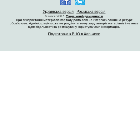
Українська версія
Російська версія
© since 2007.
Угода конфіденційності
При використанні матеріалів порталу parta.com.ua гіперпосилання на ресурс
обов'язкове. Адміністрація може не розділяти точку зору авторів матеріалів і не несе
відповідальності за розміщувану користувачами інформацію.
Подготовка к ВНО в Харькове