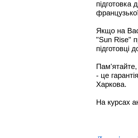
підготовка д
французько
Якщо на Ва
"Sun Rise" 
підготовці 
Пам'ятайте,
- це гаранті
Харкова.
На курсах ан