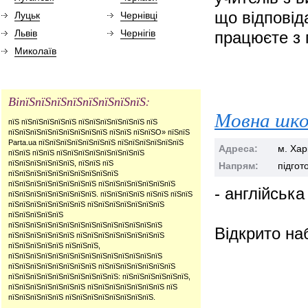
що відповід
Луцьк
Чернівці
Львів
Чернігів
працюєте з 
Миколаїв
ВіпїЅпїЅпїЅпїЅпїЅпїЅпїЅпїЅ:
Мовна школ
пїЅ пїЅпїЅпїЅпїЅпїЅ пїЅпїЅпїЅпїЅпїЅпїЅ пїЅ
пїЅпїЅпїЅпїЅпїЅпїЅпїЅпїЅпїЅ пїЅпїЅ пїЅпїЅО» пїЅпїЅ
Parta.ua пїЅпїЅпїЅпїЅпїЅпїЅпїЅ пїЅпїЅпїЅпїЅпїЅпїЅ
Адреса:
м. Хар
пїЅпїЅ пїЅпїЅ пїЅпїЅпїЅпїЅпїЅпїЅпїЅпїЅ
пїЅпїЅпїЅпїЅпїЅпїЅ, пїЅпїЅ пїЅ
Напрям:
підгот
пїЅпїЅпїЅпїЅпїЅпїЅпїЅпїЅпїЅпїЅ
пїЅпїЅпїЅпїЅпїЅпїЅпїЅпїЅ пїЅпїЅпїЅпїЅпїЅпїЅпїЅ
- англійськ
пїЅпїЅпїЅпїЅпїЅпїЅпїЅпїЅ. пїЅпїЅпїЅпїЅ пїЅпїЅ пїЅпїЅ
пїЅпїЅпїЅпїЅпїЅпїЅпїЅ пїЅпїЅпїЅпїЅпїЅпїЅпїЅ
пїЅпїЅпїЅпїЅпїЅ
пїЅпїЅпїЅпїЅпїЅпїЅпїЅпїЅпїЅпїЅпїЅпїЅпїЅпїЅ
Відкрито наб
пїЅпїЅпїЅпїЅпїЅпїЅ пїЅпїЅпїЅпїЅпїЅпїЅпїЅпїЅ
пїЅпїЅпїЅпїЅпїЅ пїЅпїЅпїЅ,
пїЅпїЅпїЅпїЅпїЅпїЅпїЅпїЅпїЅпїЅпїЅпїЅпїЅпїЅ
пїЅпїЅпїЅпїЅпїЅпїЅпїЅпїЅ пїЅпїЅпїЅпїЅпїЅпїЅпїЅ
пїЅпїЅпїЅпїЅпїЅпїЅпїЅпїЅпїЅпїЅ: пїЅпїЅпїЅпїЅпїЅпїЅ,
пїЅпїЅпїЅпїЅпїЅпїЅпїЅ пїЅпїЅпїЅпїЅпїЅпїЅпїЅ пїЅ
пїЅпїЅпїЅпїЅпїЅ пїЅпїЅпїЅпїЅпїЅпїЅпїЅпїЅ.