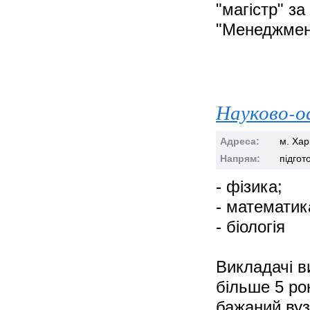
"магістр" за
"Менеджмент 
Науково-о
Адреса:
м. Хар
Напрям:
підгот
- фізика;
- математик
- біологія
Викладачі в
більше 5 ро
бажаний вуз