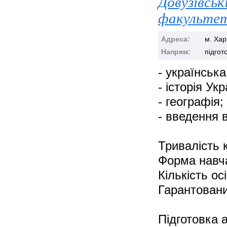
Довузівськ
факультет
Адреса:
м. Хар
Напрям:
підгот
- українська
- історія Укр
- географія;
- введення 
Тривалість к
Форма навча
Кількість осі
Гарантовани
Підготовка 