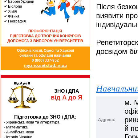
✔ Історія України
Після безко
✔ Біологія
✔ Хімія
виявити про
✔ Фізика
✔ Географія
індивідуаль
ПРОФОРІЄНТАЦІЯ
ПІДГОТОВКА ДО ТВОРЧИХ КОНКУРСІВ
Репетиторски
ДОПОМОГА З ВИБОРОМ УНІВЕРСИТЕТІВ
досвідом бі
Офіси в Києві, Одесі та Харкові
онлайн та офлайн навчання
0 (800) 337-952
myzno.setstud.in.ua
Навчальний
ЗНО і ДПА
від А до Я
м. М
офі
Підготовка до ЗНО і ДПА:
рин
Адреса:
- Українська мова та література
й п
- Математика
- Англійська мова
Гор
- Історія України