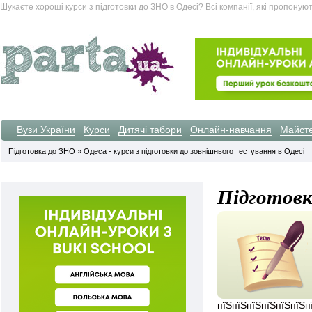
Шукаєте хороші курси з підготовки до ЗНО в Одесі? Всі компанії, які пропонуют
Вузи України
Курси
Дитячі табори
Онлайн-навчання
Майсте
Підготовка до ЗНО
» Одеса - курси з підготовки до зовнішнього тестування в Одесі
Підготовк
пїЅпїЅпїЅпїЅпїЅпїЅп