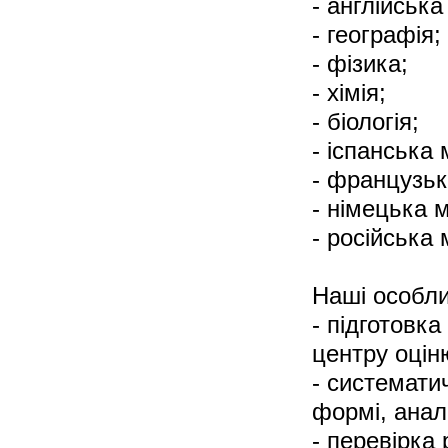
- англійська
- географія;
- фізика;
- хімія;
- біологія;
- іспанська 
- французьк
- німецька 
- російська
Наші особли
- підготовк
центру оцін
- системати
формі, анал
- перевірка