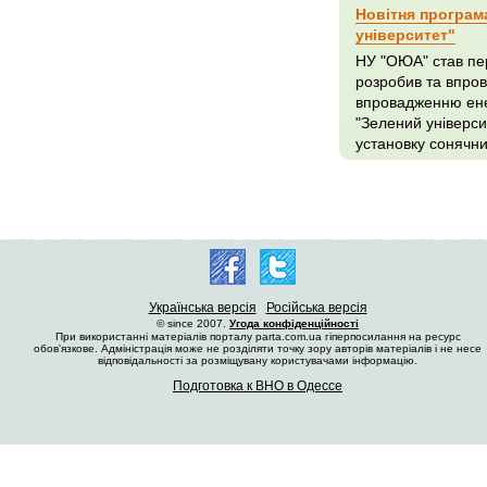
Новітня програм
університет"
НУ "ОЮА" став пер
розробив та впро
впровадженню ене
"Зелений універси
установку сонячних
Українська версія
Російська версія
© since 2007.
Угода конфіденційності
При використанні матеріалів порталу parta.com.ua гіперпосилання на ресурс
обов'язкове. Адміністрація може не розділяти точку зору авторів матеріалів і не несе
відповідальності за розміщувану користувачами інформацію.
Подготовка к ВНО в Одессе