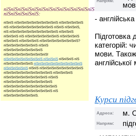
Напрям:
мов
пїЅпїЅпїЅпїЅпїЅпїЅпїЅпїЅпїЅпїЅпїЅпїЅпїЅ
пїЅпїЅпїЅпїЅпїЅ:
- англійськ
пїЅпїЅ пїЅпїЅпїЅпїЅпїЅпїЅпїЅпїЅпїЅ пїЅпїЅпїЅпїЅпїЅ
пїЅ пїЅпїЅпїЅпїЅпїЅпїЅпїЅпїЅпїЅ пїЅпїЅ пїЅпїЅпїЅ,
пїЅ пїЅпїЅпїЅпїЅпїЅпїЅпїЅпїЅпїЅпїЅ пїЅпїЅпїЅ
Підготовка 
пїЅпїЅпїЅ пїЅ пїЅпїЅпїЅпїЅпїЅпїЅпїЅ пїЅпїЅпїЅпїЅ
пїЅпїЅпїЅ пїЅпїЅпїЅпїЅ пїЅпїЅпїЅпїЅпїЅпїЅпїЅпїЅ?
категорій: ч
пїЅпїЅпїЅпїЅпїЅпїЅпїЅ пїЅпїЅ
пїЅпїЅпїЅпїЅпїЅпїЅпїЅпїЅ
мови. Також
пїЅпїЅпїЅпїЅпїЅпїЅпїЅпїЅпїЅ!
пїЅпїЅпїЅпїЅпїЅпїЅпїЅпїЅ пїЅпїЅпїЅ
пїЅпїЅпїЅ пїЅ
англійської 
пїЅпїЅпїЅпїЅпїЅпїЅ
пїЅпїЅпїЅпїЅпїЅпїЅпїЅпїЅпїЅпїЅ
пїЅпїЅпїЅпїЅпїЅ
пїЅпїЅ пїЅпїЅпїЅпїЅпїЅпїЅпїЅпїЅпїЅ
пїЅпїЅпїЅпїЅпїЅпїЅпїЅпїЅпїЅпїЅ пїЅпїЅпїЅпїЅ
пїЅпїЅпїЅпїЅпїЅпїЅпїЅпїЅпїЅ пїЅпїЅ
пїЅпїЅпїЅпїЅпїЅпїЅпїЅпїЅпїЅпїЅ
пїЅпїЅпїЅпїЅпїЅпїЅпїЅпїЅпїЅпїЅпїЅ
пїЅпїЅпїЅпїЅпїЅпїЅпїЅпїЅпїЅпїЅ пїЅ
Курси під
пїЅпїЅпїЅпїЅпїЅпїЅпїЅ.
м. 
Адреса:
під
Напрям: