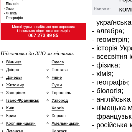
- Біологія
ком
- Хімія
Напрям:
- Фізика
- Географія
- українська
Мовні курси англійської для дорослих
- алгебра;
Навчальна підготовка школярів
067 273 89 85
- геометрія;
- історія Укр
Підготовка до ЗНО за містами:
- всесвітня і
Вінниця
Одеса
- фізика;
Дніпро
Полтава
- хімія;
Донецьк
Рівне
- географія;
Житомир
Суми
- біологія;
Запоріжжя
Тернопіль
- англійська
Івано-Франківськ
Ужгород
- німецька 
Київ
Харків
- французьк
Крим
Херсон
Кропивницький
Хмельницький
- російська
Луганськ
Черкаси