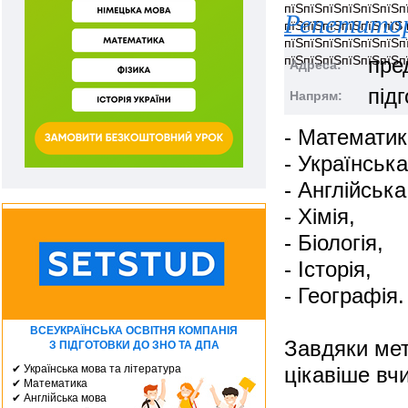
пїЅпїЅпїЅпїЅпїЅпїЅп
Репетитор
пїЅпїЅпїЅпїЅпїЅ пїЅ
пїЅпїЅпїЅпїЅпїЅпїЅп
пїЅпїЅпїЅпїЅпїЅпїЅпї
пре
Адреса:
під
Напрям:
- Математик
- Українськ
- Англійська
- Хімія,
- Біологія,
- Історія,
- Географія.
ВСЕУКРАЇНСЬКА ОСВІТНЯ КОМПАНІЯ
Завдяки мет
З ПІДГОТОВКИ ДО ЗНО ТА ДПА
✔ Українська мова та література
цікавіше вч
✔ Математика
✔ Англійська мова