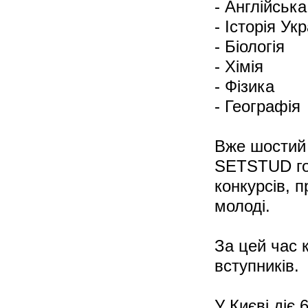
- Англійськ
- Історія Ук
- Біологія
- Хімія
- Фізика
- Географія
Вже шостий 
SETSTUD гот
конкурсів, п
молоді.
За цей час 
вступників.
У Києві діє 