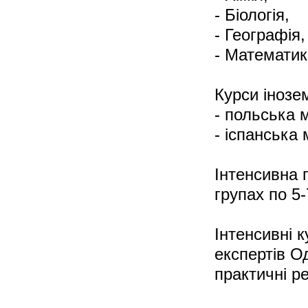
- Біологія,
- Географія,
- Математик
Курси інозе
- польська 
- іспанська 
Інтенсивна п
групах по 5-
Інтенсивні 
експертів Од
практичні р