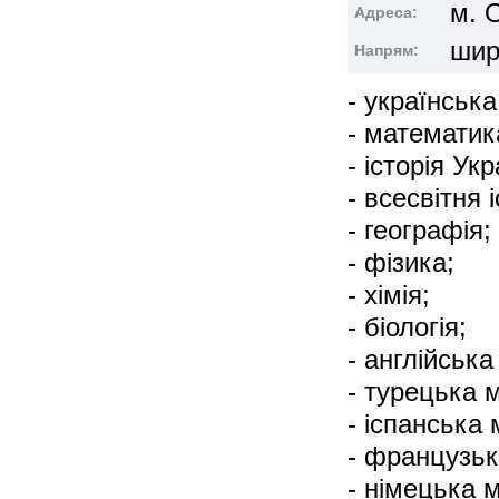
м. 
Адреса:
шир
Напрям:
- українська
- математик
- історія Укр
- всесвітня і
- географія;
- фізика;
- хімія;
- біологія;
- англійська
- турецька 
- іспанська 
- французьк
- німецька 