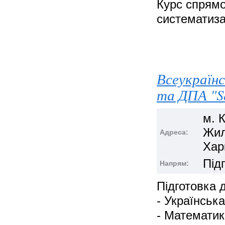
Курс спрямо
систематиза
Всеукраїнс
та ДПА "Se
м. К
Жиля
Адреса:
Хар
Під
Напрям:
Підготовка 
- Українськ
- Математи