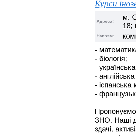
Курси іноз
м. 
Адреса:
18;
ком
Напрям:
- математик
- біологія;
- українська
- англійська
- іспанська 
- французь
Пропонуємо я
ЗНО. Наші д
здачі, актив