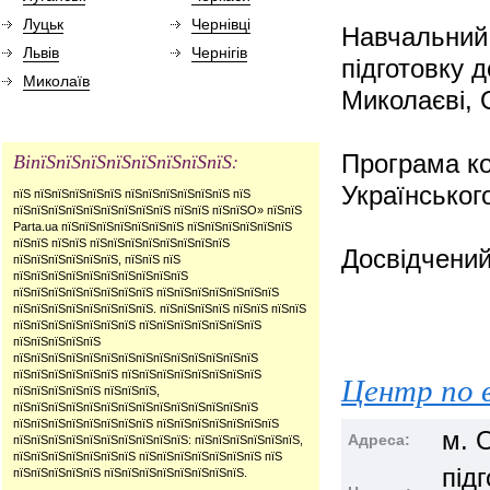
Луцьк
Чернівці
Навчальний 
Львів
Чернігів
підготовку 
Миколаїв
Миколаєві, О
ВіпїЅпїЅпїЅпїЅпїЅпїЅпїЅпїЅ:
Програма ко
Українськог
пїЅ пїЅпїЅпїЅпїЅпїЅ пїЅпїЅпїЅпїЅпїЅпїЅ пїЅ
пїЅпїЅпїЅпїЅпїЅпїЅпїЅпїЅпїЅ пїЅпїЅ пїЅпїЅО» пїЅпїЅ
Parta.ua пїЅпїЅпїЅпїЅпїЅпїЅпїЅ пїЅпїЅпїЅпїЅпїЅпїЅ
пїЅпїЅ пїЅпїЅ пїЅпїЅпїЅпїЅпїЅпїЅпїЅпїЅ
Досвідчений
пїЅпїЅпїЅпїЅпїЅпїЅ, пїЅпїЅ пїЅ
пїЅпїЅпїЅпїЅпїЅпїЅпїЅпїЅпїЅпїЅ
пїЅпїЅпїЅпїЅпїЅпїЅпїЅпїЅ пїЅпїЅпїЅпїЅпїЅпїЅпїЅ
пїЅпїЅпїЅпїЅпїЅпїЅпїЅпїЅ. пїЅпїЅпїЅпїЅ пїЅпїЅ пїЅпїЅ
пїЅпїЅпїЅпїЅпїЅпїЅпїЅ пїЅпїЅпїЅпїЅпїЅпїЅпїЅ
пїЅпїЅпїЅпїЅпїЅ
пїЅпїЅпїЅпїЅпїЅпїЅпїЅпїЅпїЅпїЅпїЅпїЅпїЅпїЅ
пїЅпїЅпїЅпїЅпїЅпїЅ пїЅпїЅпїЅпїЅпїЅпїЅпїЅпїЅ
Центр по 
пїЅпїЅпїЅпїЅпїЅ пїЅпїЅпїЅ,
пїЅпїЅпїЅпїЅпїЅпїЅпїЅпїЅпїЅпїЅпїЅпїЅпїЅпїЅ
пїЅпїЅпїЅпїЅпїЅпїЅпїЅпїЅ пїЅпїЅпїЅпїЅпїЅпїЅпїЅ
м. 
Адреса:
пїЅпїЅпїЅпїЅпїЅпїЅпїЅпїЅпїЅпїЅ: пїЅпїЅпїЅпїЅпїЅпїЅ,
пїЅпїЅпїЅпїЅпїЅпїЅпїЅ пїЅпїЅпїЅпїЅпїЅпїЅпїЅ пїЅ
під
пїЅпїЅпїЅпїЅпїЅ пїЅпїЅпїЅпїЅпїЅпїЅпїЅпїЅ.