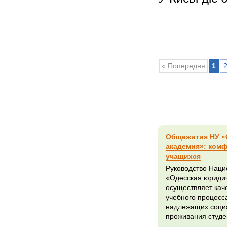
« Попередня
1
Общежития НУ «
академия»: комф
учащихся
Руководство Наци
«Одесская юридич
осуществляет кач
учебного процесса
надлежащих соци
проживания студе