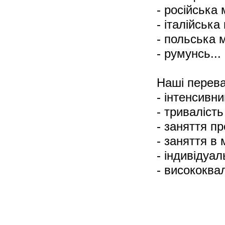
- російська 
- італійська
- польська 
- румунсь...
Наші перева
- інтенсивни
- тривалість
- заняття пр
- заняття в
- індивідуал
- висококвал