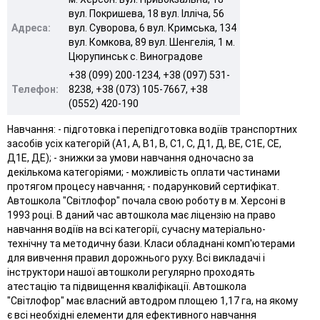
вул. Покришева, 18 вул. Ілліча, 56
Адреса:
вул. Суворова, 6 вул. Кримська, 134
вул. Комкова, 89 вул. Шенгелія, 1 м.
Цюрупинськ с. Виноградове
+38 (099) 200-1234, +38 (097) 531-
Телефон:
8238, +38 (073) 105-7667, +38
(0552) 420-190
Навчання: - підготовка і перепідготовка водіїв транспортних
засобів усіх категорій (А1, А, В1, В, С1, С, Д1, Д, ВЕ, С1Е, СЕ,
Д1Е, ДЕ); - знижки за умови навчання одночасно за
декількома категоріями; - можливість оплати частинами
протягом процесу навчання; - подарунковий сертифікат.
Автошкола "Світлофор" почала свою роботу в м. Херсоні в
1993 році. В даний час автошкола має ліцензію на право
навчання водіїв на всі категорії, сучасну матеріально-
технічну та методичну бази. Класи обладнані комп'ютерами
для вивчення правил дорожнього руху. Всі викладачі і
інструктори нашої автошколи регулярно проходять
атестацію та підвищення кваліфікації. Автошкола
"Світлофор" має власний автодром площею 1,17 га, на якому
є всі необхідні елементи для ефективного навчання