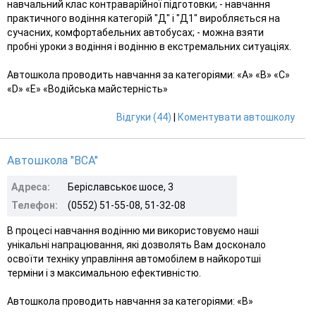
навчальний клас контраварійної підготовки; - навчання
практичного водіння категорій "Д" і "Д1" виробляється на
сучасних, комфортабельних автобусах; - можна взяти
пробні уроки з водіння і водінню в екстремальних ситуаціях.
Автошкола проводить навчання за категоріями: «A» «B» «С»
«D» «E» «Водійська майстерність»
Відгуки (44)
|
Коментувати автошколу
Автошкола "ВСА"
Адреса:
Беріславськоє шосе, 3
Телефон:
(0552) 51-55-08, 51-32-08
В процесі навчання водінню ми використовуємо наші
унікальні напрацювання, які дозволять Вам досконало
освоїти техніку управління автомобілем в найкоротші
терміни і з максимальною ефективністю.
Автошкола проводить навчання за категоріями: «B»