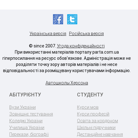
Українська версія
Російська версія
© since 2007.
Угода конфіденційності
При використанні матеріалів порталу parta.com.ua
гіперпосилання на ресурс обов'язкове. Адміністрація може не
розділяти точку зору авторів матеріалів і не несе
відповідальності за розміщувану користувачами інформацію.
Автошколы Херсона
АБІТУРІЄНТУ
СТУДЕНТУ
Вузи України
Курси мов
Зовнішнє тестування
Курси професій
Коледжі України
Освіта за кордоном
Училища України
Шкільні підручники
Перекази, біографії
Дистанційне навчання