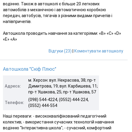
водінню. Також в автошколі є більше 20 легкових
автомобілів з механічною і автоматичною коробкою
передач, автобусів, тягачів з різними видами причепів і
напівпричепів.
Автошкола проводить навчання за категоріями: «B» «С» «D»
«E» «A»
Відгуки (23)
|
Коментувати автошколу
Автошкола "Скіф Плюс"
м. Херсон: вул. Некрасова, 38; пр-т
Адреса:
Димитрова, 19; вул. Карбишева, 11;
пр-т Ушакова, 25; пр-т Ушакова, 57
(098) 544-4224, (0552) 444-224,
Телефон:
(0552) 444-554
Наші переваги: - висококваліфікований педагогічний
колектив; - використання сучасних технологій навчання
водінню "Інтерактивна школа"; - сучасний, комфортний