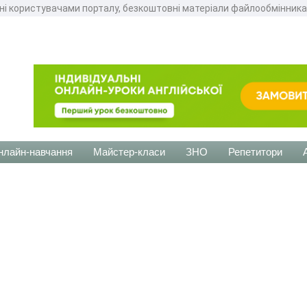
ні користувачами порталу, безкоштовні матеріали файлообмінника
нлайн-навчання
Майстер-класи
ЗНО
Репетитори