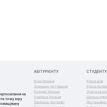
АБІТУРІЄНТУ
СТУДЕНТУ
Вузи України
Курси мов
Зовнішнє тестування
Курси профе
Коледжі України
Освіта за к
іперпосилання на
Училища України
Шкільні підр
яти точку зору
Перекази, біографії
Дистанційне
 розміщувану