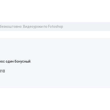
безкоштовно: Видеоуроки по Fotoshop
люс один бонусный.
010