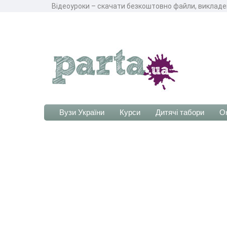
Відеоуроки – скачати безкоштовно файли, викладе
Вузи України
Курси
Дитячі табори
О