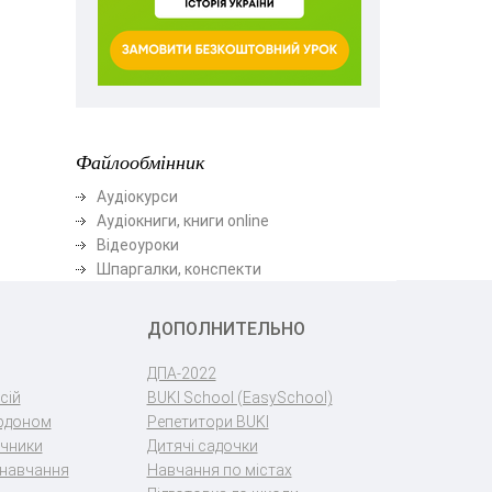
Файлообмінник
Аудіокурси
Аудіокниги, книги online
Відеоуроки
Шпаргалки, конспекти
ДОПОЛНИТЕЛЬНО
ДПА-2022
сій
BUKI School (EasySchool)
ордоном
Репетитори BUKI
учники
Дитячі садочки
 навчання
Навчання по містах