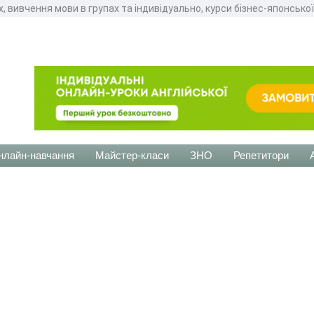
х, вивчення мови в групах та індивідуально, курси бізнес-японсько
нлайн-навчання
Майстер-класи
ЗНО
Репетитори