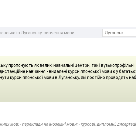
понської в Луганську: вивчення мови
ьку пропонують як великі навчальні центри, так і вузькопрофільні
дистанційне навчання - видалені курси японської мови є у багатьо
ути курси японської мови в Луганську, які постійно проводять наб
емних мов; - переклади на іноземні мови; - курсові, дипломні, дисертаці