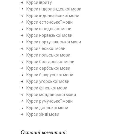
Курси івриту
Курси нідерландської мови
Курси індонезійської мови
Курси естонської мови
Курси шведської мови
Курси норвезької мови
Курси португальської мови
Курси чеської мови
Курси польської мови
Курси болгарської мови
Курси сербської мови
Курси білоруської мови
Курси угорської мови
Курси фінської мови
Курси молдавської мови
Курси румунської мови
Курси данської мови
Курси хінді мови
Останні коментарі: