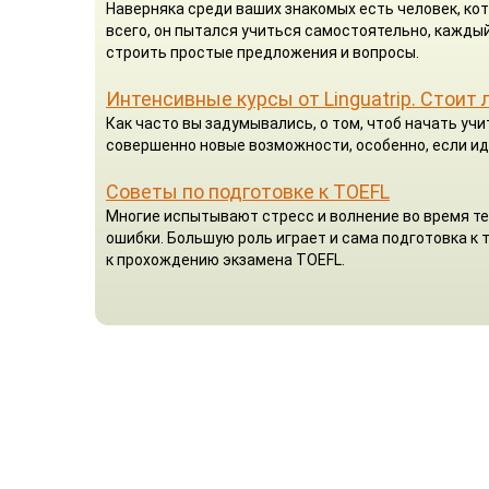
Наверняка среди ваших знакомых есть человек, кот
всего, он пытался учиться самостоятельно, каждый
строить простые предложения и вопросы.
Интенсивные курсы от Linguatrip. Стоит 
Как часто вы задумывались, о том, чтоб начать у
совершенно новые возможности, особенно, если ид
Советы по подготовке к TOEFL
Многие испытывают стресс и волнение во время те
ошибки. Большую роль играет и сама подготовка к
к прохождению экзамена TOEFL.