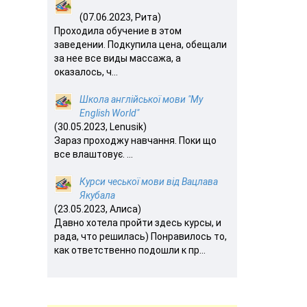
(07.06.2023, Рита)
Проходила обучение в этом
заведении. Подкупила цена, обещали
за нее все виды массажа, а
оказалось, ч...
Школа англійської мови "My
English World"
(30.05.2023, Lenusik)
Зараз проходжу навчання. Поки що
все влаштовує. ...
Курси чеської мови від Вацлава
Якубала
(23.05.2023, Алиса)
Давно хотела пройти здесь курсы, и
рада, что решилась) Понравилось то,
как ответственно подошли к пр...