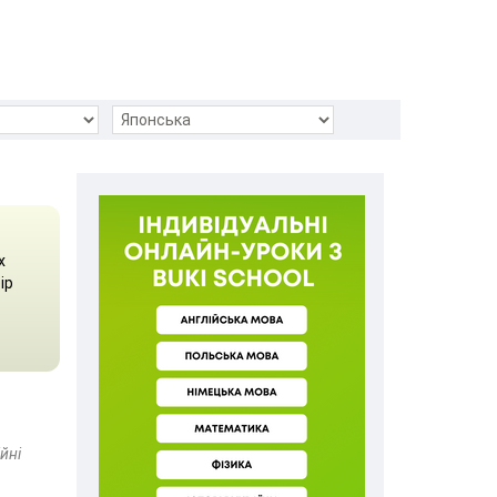
х
ір
йні