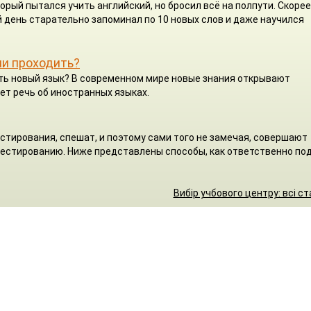
орый пытался учить английский, но бросил всё на полпути. Скорее
 день старательно запоминал по 10 новых слов и даже научился
ли проходить?
чить новый язык? В современном мире новые знания открывают
ет речь об иностранных языках.
стирования, спешат, и поэтому сами того не замечая, совершают
 тестированию. Ниже представлены способы, как ответственно по
Вибір учбового центру: всі ст