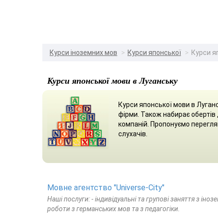
Курси іноземних мов
Курси японської
Курси я
Курси японської мови в Луганську
Курси японської мови в Луганс
фірми. Також набирає обертів 
компаній. Пропонуємо переглян
слухачів.
Мовне агентство "Universe-City"
Наші послуги: - індивідуальні та групові заняття з іноз
роботи з германських мов та з педагогіки.