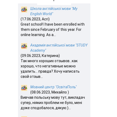
Школа англійської мови "My
English World"
(17.06.2023, Acri)
Great school! I have been enrolled with
them since February of this year. For
online learning. As a...
Академія англійської мови "STUDY
Academy"
(09.06.2023, Катерина)
Так много хороших отзывов…как
хорошо, что негативные можно
удалить… правда? Хочу написать
свой отзыв...
Мовний центр "ОсвітаПоль"
(08.06.2023, Михайло )
Вивчав польську мову тут, викладач
супер, ніяких проблем не було, мені
дуже сподобалося, дякую:)...