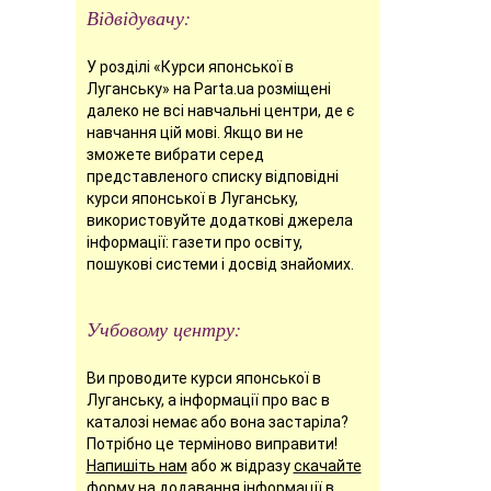
Відвідувачу:
У розділі «Курси японської в
Луганську» на Parta.ua розміщені
далеко не всі навчальні центри, де є
навчання цій мові. Якщо ви не
зможете вибрати серед
представленого списку відповідні
курси японської в Луганську,
використовуйте додаткові джерела
інформації: газети про освіту,
пошукові системи і досвід знайомих.
Учбовому центру:
Ви проводите курси японської в
Луганську, а інформації про вас в
каталозі немає або вона застаріла?
Потрібно це терміново виправити!
Напишіть нам
або ж відразу
скачайте
форму
на додавання інформації в