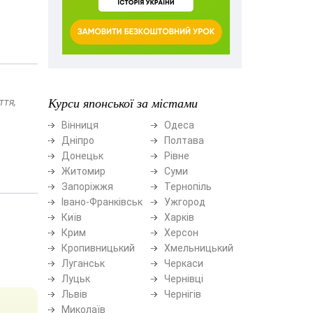
Курси японської за містами
ття,
Вінниця
Одеса
Дніпро
Полтава
Донецьк
Рівне
Житомир
Суми
Запоріжжя
Тернопіль
Івано-Франківськ
Ужгород
Київ
Харків
Крим
Херсон
Кропивницький
Хмельницький
Луганськ
Черкаси
Луцьк
Чернівці
Львів
Чернігів
Миколаїв