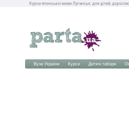
Курси японської мови Луганськ: для дітей, доросли
Вузи України
Курси
Дитячі табори
О