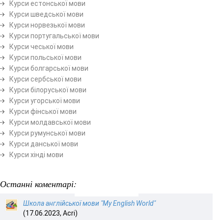
Курси естонської мови
Курси шведської мови
Курси норвезької мови
Курси португальської мови
Курси чеської мови
Курси польської мови
Курси болгарської мови
Курси сербської мови
Курси білоруської мови
Курси угорської мови
Курси фінської мови
Курси молдавської мови
Курси румунської мови
Курси данської мови
Курси хінді мови
Останні коментарі:
Школа англійської мови "My English World"
(17.06.2023, Acri)