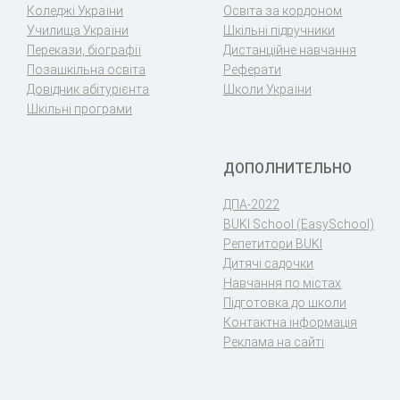
Коледжі України
Освіта за кордоном
Училища України
Шкільні підручники
Перекази, біографії
Дистанційне навчання
Позашкільна освіта
Реферати
Довідник абітурієнта
Школи України
Шкільні програми
ДОПОЛНИТЕЛЬНО
ДПА-2022
BUKI School (EasySchool)
Репетитори BUKI
Дитячі садочки
Навчання по містах
Підготовка до школи
Контактна інформація
Реклама на сайті