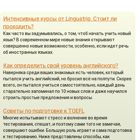
Интенсивные курсы от Linguatrip. Стоит ли
проходить?
Как часто вы задумывались, о том, чтоб начать учить новый
язык? В современном мире новые знания открывают
совершенно новые возможности, особенно, если идет речь
об иностранных языках.
Как определить свой уровень английского?
Наверняка среди ваших знакомых есть человек, который
пытался учить английский, но бросил всё на полпути. Скорее
всего, он пытался учиться самостоятельно, каждый день
старательно запоминал по 10 новых слов и даже научился
строить простые предложения и вопросы.
Советы по подготовке к TOEFL
Многие испытывают стресс и волнение во время
тестирования, спешат, и поэтому сами того не замечая,
совершают ошибки. Большую роль играет и сама подготовка
к тестированию. Ниже представлены способы, как