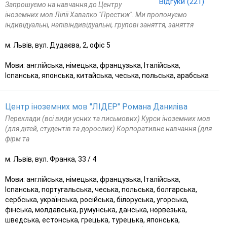
Відгуки (221)
Запрошуємо на навчання до Центру
іноземних мов Лілії Хавалко "Престиж". Ми пропонуємо
індивідуальні, напівіндивідуальні, групові заняття, заняття
м. Львів, вул. Дудаєва, 2, офіс 5
Мови: англійська, німецька, французька, Італійська,
Іспанська, японська, китайська, чеська, польська, арабська
Центр іноземних мов "ЛІДЕР" Романа Даниліва
Переклади (всі види усних та письмових) Курси іноземних мов
(для дітей, студентів та дорослих) Корпоративне навчання (для
фірм та
м. Львів, вул. Франка, 33 / 4
Мови: англійська, німецька, французька, Італійська,
Іспанська, португальська, чеська, польська, болгарська,
сербська, українська, російська, білоруська, угорська,
фінська, молдавська, румунська, данська, норвезька,
шведська, естонська, грецька, турецька, японська,