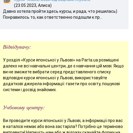
(23.05.2023, Алиса)
Давно хотела пройти здесь курсы, и рада, что решилась)
Понравилось то, как ответственно подошли к пр...
Відвідувачу:
У розділі «Курси японської у Львові» на Parta.ua розміщені
далеко не всі навчальні центри, де є навчання цій мові. Якщо
ви не зможете вибрати серед представленого списку
відповідні курси японської у Львові, використовуйте
додаткові джерела інформації: газети про освіту, пошукові
системи і досвід знайомих.
Учбовому центру:
Ви проводите курси японської у Львові, а інформації про вас
в каталозі немає або вона застаріла? Потрібно це терміново
виправити!
Напишіть нам
або ж відразу
скачайте форму
на