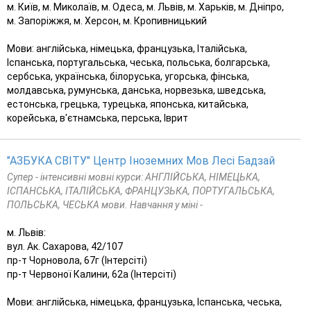
м. Київ, м. Миколаїв, м. Одеса, м. Львів, м. Харьків, м. Дніпро,
м. Запоріжжя, м. Херсон, м. Кропивницький
Мови: англійська, німецька, французька, Італійська,
Іспанська, португальська, чеська, польська, болгарська,
сербська, українська, білоруська, угорська, фінська,
молдавська, румунська, данська, норвезька, шведська,
естонська, грецька, турецька, японська, китайська,
корейська, в'єтнамська, перська, Іврит
"АЗБУКА СВІТУ" Центр Іноземних Мов Лесі Бадзай
Супер - інтенсивні мовні курси: АНГЛІЙСЬКА, НІМЕЦЬКА,
ІСПАНСЬКА, ІТАЛІЙСЬКА, ФРАНЦУЗЬКА, ПОРТУГАЛЬСЬКА,
ПОЛЬСЬКА, ЧЕСЬКА мови. Навчання у міні -
м. Львів:
вул. Ак. Сахарова, 42/107
пр-т Чорновола, 67г (Інтерсіті)
пр-т Червоної Калини, 62а (Інтерсіті)
Мови: англійська, німецька, французька, Іспанська, чеська,