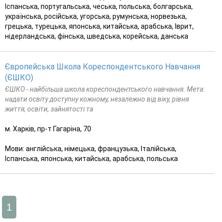
Іспанська, португальська, чеська, польська, болгарська,
українська, російська, угорська, румунська, норвезька,
грецька, турецька, японська, китайська, арабська, Іврит,
нідерландська, фінська, шведська, корейська, данська
Європейська Школа Кореспондентського Навчання
(ЄШКО)
ЄШКО - найбільша школа кореспондентського навчання. Мета:
надати освіту доступну кожному, незалежно від віку, рівня
життя, освіти, зайнятості та
м. Харків, пр-т Гагаріна, 70
Мови: англійська, німецька, французька, Італійська,
Іспанська, японська, китайська, арабська, польська
1