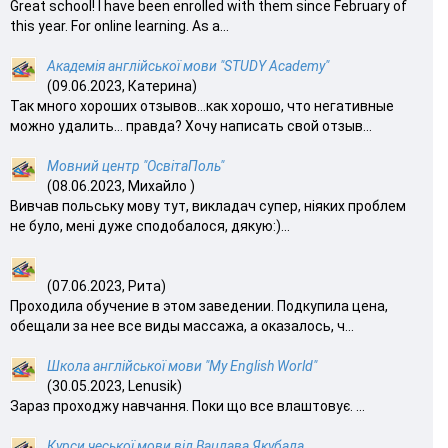
Great school! I have been enrolled with them since February of
this year. For online learning. As a...
Академія англійської мови "STUDY Academy"
(09.06.2023, Катерина)
Так много хороших отзывов…как хорошо, что негативные
можно удалить… правда? Хочу написать свой отзыв...
Мовний центр "ОсвітаПоль"
(08.06.2023, Михайло )
Вивчав польську мову тут, викладач супер, ніяких проблем
не було, мені дуже сподобалося, дякую:)...
(07.06.2023, Рита)
Проходила обучение в этом заведении. Подкупила цена,
обещали за нее все виды массажа, а оказалось, ч...
Школа англійської мови "My English World"
(30.05.2023, Lenusik)
Зараз проходжу навчання. Поки що все влаштовує. ...
Курси чеської мови від Вацлава Якубала