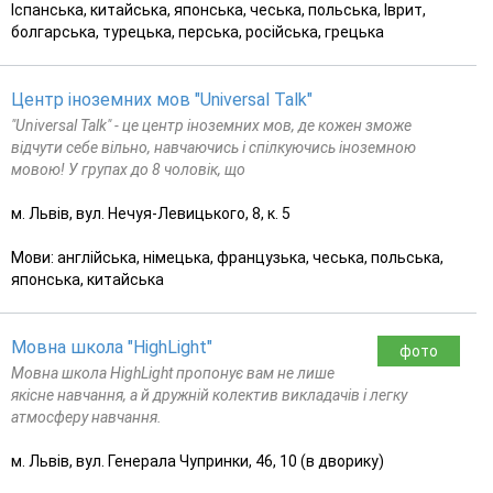
Іспанська, китайська, японська, чеська, польська, Іврит,
болгарська, турецька, перська, російська, грецька
Центр іноземних мов "Universal Talk"
"Universal Talk" - це центр іноземних мов, де кожен зможе
відчути себе вільно, навчаючись і спілкуючись іноземною
мовою! У групах до 8 чоловік, що
м. Львів, вул. Нечуя-Левицького, 8, к. 5
Мови: англійська, німецька, французька, чеська, польська,
японська, китайська
Мовна школа "HighLight"
фото
Мовна школа HighLight пропонує вам не лише
якісне навчання, а й дружній колектив викладачів і легку
атмосферу навчання.
м. Львів, вул. Генерала Чупринки, 46, 10 (в дворику)