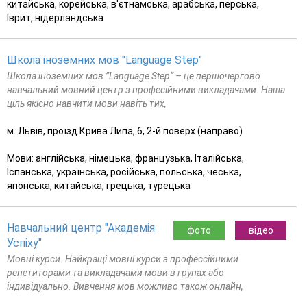
китайська, корейська, в'єтнамська, арабська, перська,
Іврит, нідерландська
Школа іноземних мов "Language Step"
Школа іноземних мов ”Language Step“ – це першочергово
навчальний мовний центр з професійними викладачами. Наша
ціль якісно навчити мови навіть тих,
м. Львів, проїзд Крива Липа, 6, 2-й поверх (направо)
Мови: англійська, німецька, французька, Італійська,
Іспанська, українська, російська, польська, чеська,
японська, китайська, грецька, турецька
Навчальний центр "Академія
фото
відео
Успіху"
Мовні курси. Найкращі мовні курси з профессійними
репетиторами та викладачами мови в групах або
індивідуально. Вивчення мов можливо також онлайн,