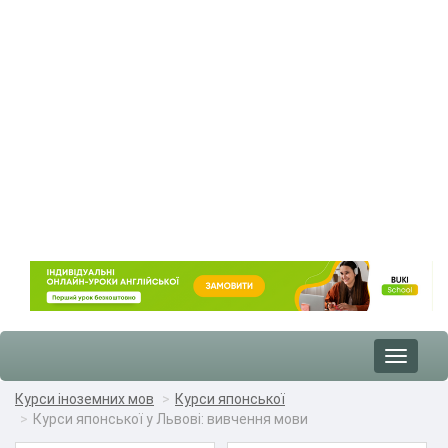
Toggle
navigat
Курси іноземних мов
Курси японської
Курси японської у Львові: вивчення мови