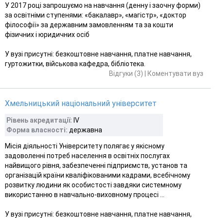
У 2017 році запрошуємо на навчання (денну і заочну форми)
за освітніми ступенями: «бакалавр», «магістр», «доктор
філософії» за державним замовленням та за кошти
фізичних і юридичних осіб
У вузі присутні: безкоштовне навчання, платне навчання,
гуртожитки, військова кафедра, бібліотека.
Відгуки (3)
|
Коментувати вуз
Хмельницький національний університет
Рівень акредитації:
IV
Форма власності:
державна
Місія діяльності Університету полягає у якісному
задоволенні потреб населення в освітніх послугах
найвищого рівня, забезпеченні підприємств, установ та
організацій країни кваліфікованими кадрами, всебічному
розвитку людини як особистості завдяки системному
використанню в навчально-виховному процесі ...
У вузі присутні: безкоштовне навчання, платне навчання,