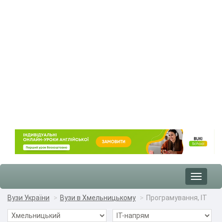
Toggle
navigat
Вузи України
Вузи в Хмельницькому
Програмування, IT