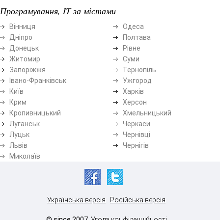
Програмування, IT за містами
Вінниця
Одеса
Дніпро
Полтава
Донецьк
Рівне
Житомир
Суми
Запоріжжя
Тернопіль
Івано-Франківськ
Ужгород
Київ
Харків
Крим
Херсон
Кропивницький
Хмельницький
Луганськ
Черкаси
Луцьк
Чернівці
Львів
Чернігів
Миколаїв
Українська версія
Російська версія
© since 2007.
Угода конфіденційності