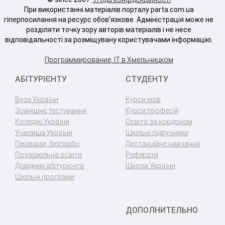
При використанні матеріалів порталу parta.com.ua
гіперпосилання на ресурс обов'язкове. Адміністрація може не
розділяти точку зору авторів матеріалів і не несе
відповідальності за розміщувану користувачами інформацію.
Программирование, IT в Хмельницком
АБІТУРІЄНТУ
СТУДЕНТУ
Вузи України
Курси мов
Зовнішнє тестування
Курси професій
Коледжі України
Освіта за кордоном
Училища України
Шкільні підручники
Перекази, біографії
Дистанційне навчання
Позашкільна освіта
Реферати
Довідник абітурієнта
Школи України
Шкільні програми
ДОПОЛНИТЕЛЬНО