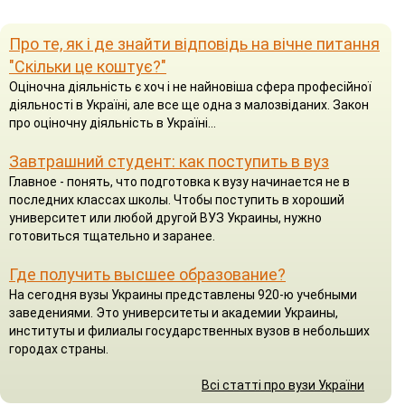
Про те, як і де знайти відповідь на вічне питання
"Скільки це коштує?"
Оціночна діяльність є хоч і не найновіша сфера професійної
діяльності в Україні, але все ще одна з малозвіданих. Закон
про оціночну діяльність в Україні...
Завтрашний студент: как поступить в вуз
Главное - понять, что подготовка к вузу начинается не в
последних классах школы. Чтобы поступить в хороший
университет или любой другой ВУЗ Украины, нужно
готовиться тщательно и заранее.
Где получить высшее образование?
На сегодня вузы Украины представлены 920-ю учебными
заведениями. Это университеты и академии Украины,
институты и филиалы государственных вузов в небольших
городах страны.
Всі статті про вузи України