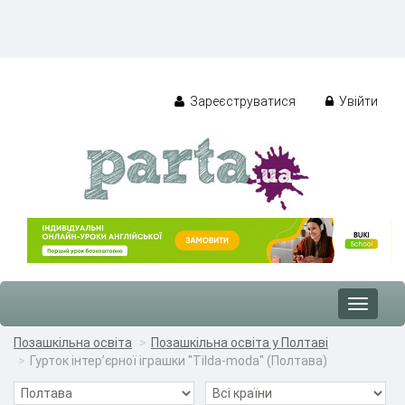
Зареєструватися
Увійти
Toggle
navigat
Позашкільна освіта
Позашкільна освіта у Полтаві
Гурток інтер’єрної іграшки "Tilda-moda" (Полтава)