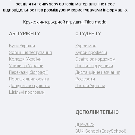
розділяти точку зору авторів матеріалів і не несе
відповідальності за розміщувану користувачами інформацію.
Кружок интерьерной игрушки 'Tilda-moda'
АБІТУРІЄНТУ
СТУДЕНТУ
Вузи України
Курси мов
Зовнішнє тестування
Курси професій
Коледжі України
Освіта за кордоном
Училища України
Шкільні підручники
Перекази, біографії
Дистанційне навчання
Позашкільна освіта
Реферати
Довідник абітурієнта
Школи України
Шкільні програми
ДОПОЛНИТЕЛЬНО
ДПА-2022
BUKI School (EasySchool)