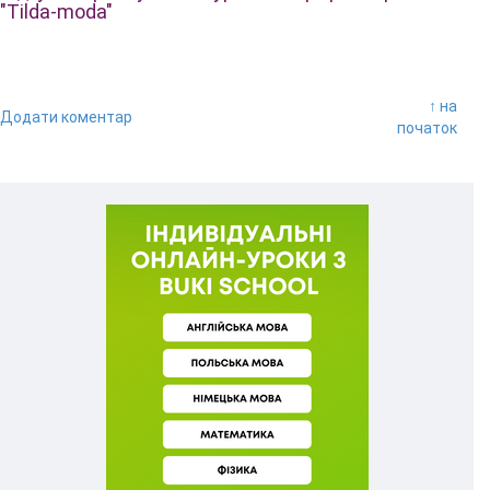
"Tilda-moda"
↑ на
Додати коментар
початок