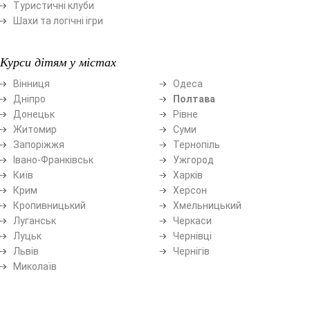
Туристичні клуби
Шахи та логічні ігри
Курси дітям у містах
Вінниця
Одеса
Дніпро
Полтава
Донецьк
Рівне
Житомир
Суми
Запоріжжя
Тернопіль
Івано-Франківськ
Ужгород
Київ
Харків
Крим
Херсон
Кропивницький
Хмельницький
Луганськ
Черкаси
Луцьк
Чернівці
Львів
Чернігів
Миколаїв