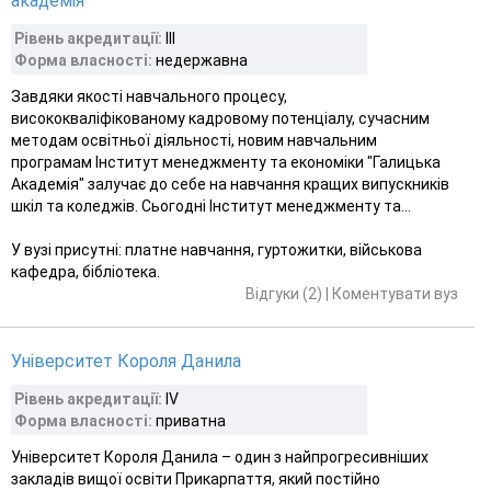
академія"
Рівень акредитації:
III
Форма власності:
недержавна
Завдяки якості навчального процесу,
висококваліфікованому кадровому потенціалу, сучасним
методам освітньої діяльності, новим навчальним
програмам Інститут менеджменту та економіки "Галицька
Академія" залучає до себе на навчання кращих випускників
шкіл та коледжів. Сьогодні Інститут менеджменту та...
У вузі присутні: платне навчання, гуртожитки, військова
кафедра, бібліотека.
Відгуки (2)
|
Коментувати вуз
Університет Короля Данила
Рівень акредитації:
IV
Форма власності:
приватна
Університет Короля Данила – один з найпрогресивніших
закладів вищої освіти Прикарпаття, який постійно