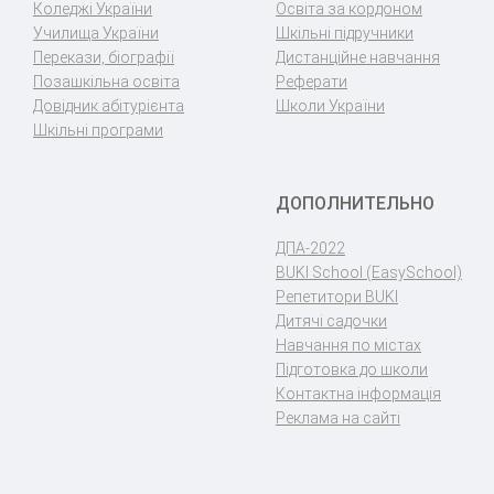
Коледжі України
Освіта за кордоном
Училища України
Шкільні підручники
Перекази, біографії
Дистанційне навчання
Позашкільна освіта
Реферати
Довідник абітурієнта
Школи України
Шкільні програми
ДОПОЛНИТЕЛЬНО
ДПА-2022
BUKI School (EasySchool)
Репетитори BUKI
Дитячі садочки
Навчання по містах
Підготовка до школи
Контактна інформація
Реклама на сайті