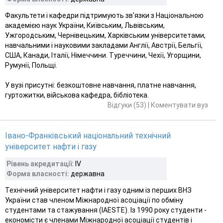
Факультети і кафедри підтримують зв'язки з Національною
академією наук України, Київським, Львівським,
Ужгородським, Чернівецьким, Харківським університетами,
навчальними і науковими закладами Англії, Австрії, Бельгії,
США, Канади, Італії, Німеччини. Туреччини, Чехії, Угорщини,
Румунії, Польщі.
У вузі присутні: безкоштовне навчання, платне навчання,
гуртожитки, військова кафедра, бібліотека.
Відгуки (53)
|
Коментувати вуз
Івано-Франківський національний технічний
університет нафти і газу
Рівень акредитації:
IV
Форма власності:
державна
Технічний університет нафти і газу одним із перших ВНЗ
України став членом Міжнародної асоціації по обміну
студентами та стажування (ІАЕSТЕ). Із 1990 року студенти -
економісти є членами Міжнародної асоціації студентів і