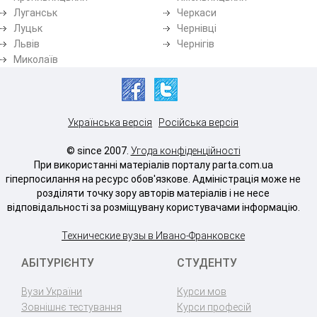
Луганськ
Черкаси
Луцьк
Чернівці
Львів
Чернігів
Миколаїв
Українська версія
Російська версія
© since 2007.
Угода конфіденційності
При використанні матеріалів порталу parta.com.ua
гіперпосилання на ресурс обов'язкове. Адміністрація може не
розділяти точку зору авторів матеріалів і не несе
відповідальності за розміщувану користувачами інформацію.
Технические вузы в Ивано-Франковске
АБІТУРІЄНТУ
СТУДЕНТУ
Вузи України
Курси мов
Зовнішнє тестування
Курси професій