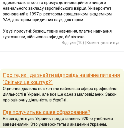
вдосконалюється та прямує до інноваційного вищого
навчального закладу європейського взірця. Університет
заснований в 1997 р. ректором-священиком, академіком
УАН, доктором юридичних наук, доктором...
У вузі присутні: безкоштовне навчання, платне навчання,
гуртожитки, військова кафедра, бібліотека.
Відгуки (10)
|
Коментувати вуз
Про те, як і де знайти відповідь на вічне питання
"Скільки це коштує?"
Оціночна діяльність є хоч і не найновіша сфера професійної
діяльності в Україні, але все ще одна з малозвіданих. Закон
про оціночну діяльність в Україні...
Где получить высшее образование?
На сегодня вузы Украины представлены 920-ю учебными
заведениями. Это университеты и академии Украины,