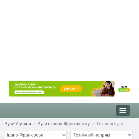
Toggle
navigat
Вузи України
Вузи в Івано-Франківську
Технічні вузи