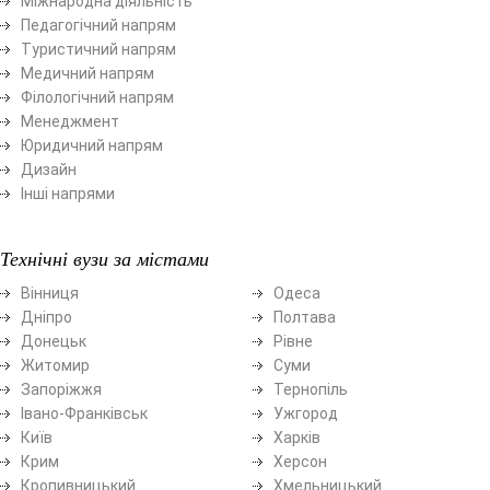
Міжнародна діяльність
Педагогічний напрям
Туристичний напрям
Медичний напрям
Філологічний напрям
Менеджмент
Юридичний напрям
Дизайн
Інші напрями
Технічні вузи за містами
Вінниця
Одеса
Дніпро
Полтава
Донецьк
Рівне
Житомир
Суми
Запоріжжя
Тернопіль
Івано-Франківськ
Ужгород
Київ
Харків
Крим
Херсон
Кропивницький
Хмельницький