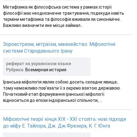
Метафізика як філософська система у рамках історії
філософії має неоднозначне трактування, подекуди навіть
терміни метафізика та філософія вживали як синонімічні.
Важливо визначити яке місце займал...
Зороастризм, мітраїзм, маніхейство. Міфологічні
системи Стародавнього Ірану
реферат на украинском языке
Рубрика:
Всемирная история
Іранська міфологія являє собою досить складне явище,
тому неможливо пов'язати її з окремо взятою державою.
Початковий етап формування іранської міфології
відноситься до епохи індоіранської спільноти, ...
Міфологічні теорії кінця ХІХ - XXI століть: нові підходи
до міфу Е. Тайлора, Дж. Дж.Фрезера, К. Г. Юнга