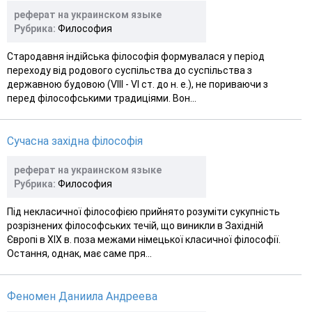
реферат на украинском языке
Рубрика:
Философия
Стародавня індійська філософія формувалася у період
переходу від родового суспільства до суспільства з
державною будовою (VIII - VI ст. до н. е.), не пориваючи з
перед філософськими традиціями. Вон...
Сучасна західна філософія
реферат на украинском языке
Рубрика:
Философия
Під некласичної філософією прийнято розуміти сукупність
розрізнених філософських течій, що виникли в Західній
Європі в XIX в. поза межами німецької класичної філософії.
Остання, однак, має саме пря...
Феномен Даниила Андреева