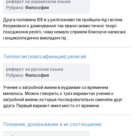
реферат на украинском языке
Рубрика:
Философия
Друга половина XIX в у релігієзнавстві пройшла під гаслом
безумовного домінування так званої анімістичної теорії
походження релігії, чому немало сприяли блискуче написані
і енциклопедично викладені пр...
Типология (классификация) религий
реферат на русском языке
Рубрика:
Философия
Учение о загробной жизни в иудаизме со временем
менялось. Можно говорить о трёх вариантах учения о
загробной жизни, которые последовательно сменяли друг
друга. Первый вариант имел место от времени ...
Познание, доказывание и их соотношение