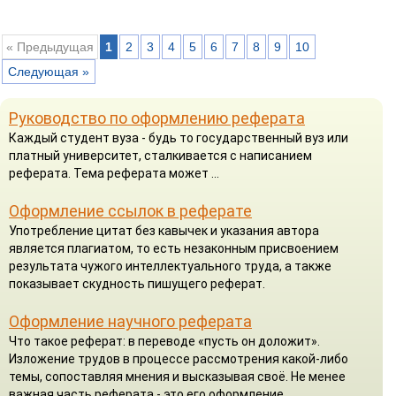
« Предыдущая
1
2
3
4
5
6
7
8
9
10
Следующая »
Руководство по оформлению реферата
Каждый студент вуза - будь то государственный вуз или
платный университет, сталкивается с написанием
реферата. Тема реферата может ...
Оформление ссылок в реферате
Употребление цитат без кавычек и указания автора
является плагиатом, то есть незаконным присвоением
результата чужого интеллектуального труда, а также
показывает скудность пишущего реферат.
Оформление научного реферата
Что такое реферат: в переводе «пусть он доложит».
Изложение трудов в процессе рассмотрения какой-либо
темы, сопоставляя мнения и высказывая своё. Не менее
важная часть реферата - это его оформление.