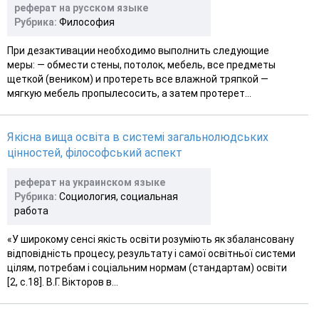
реферат на русском языке
Рубрика:
Философия
При дезактивации необходимо выполнить следующие
меры: — обмести стены, потолок, мебель, все предметы
щеткой (веником) и протереть все влажной тряпкой —
мягкую мебель пропылесосить, а затем протерет...
Якісна вища освіта в системі загальнолюдських
цінностей, філософський аспект
реферат на украинском языке
Рубрика:
Социология, социальная
работа
«У широкому сенсі якість освіти розуміють як збалансовану
відповідність процесу, результату і самої освітньої системи
цілям, потребам і соціальним нормам (стандартам) освіти
[2, с.18]. В.Г. Вікторов в...