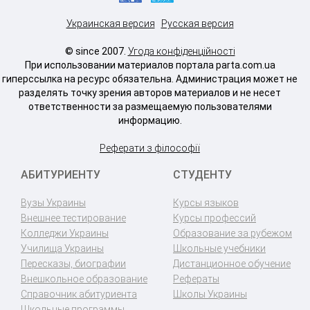
Украинская версия
Русская версия
© since 2007.
Угода конфіденційності
При использовании материалов портала parta.com.ua
гиперссылка на ресурс обязательна. Администрация может не
разделять точку зрения авторов материалов и не несет
ответственности за размещаемую пользователями
информацию.
Реферати з філософії
АБИТУРИЕНТУ
СТУДЕНТУ
Вузы Украины
Курсы языков
Внешнее тестирование
Курсы профессий
Колледжи Украины
Образование за рубежом
Училища Украины
Школьные учебники
Пересказы, биографии
Дистанционное обучение
Внешкольное образование
Рефераты
Справочник абитуриента
Школы Украины
Школьные программы