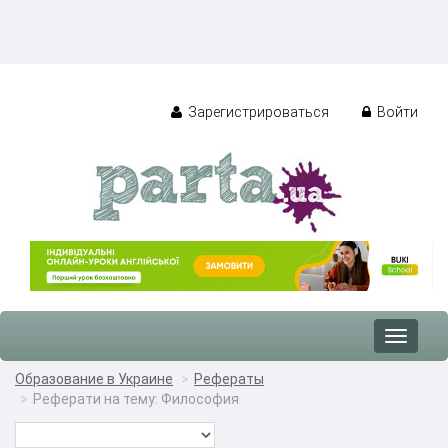
Зарегистрироваться
Войти
Toggle
navigat
Образование в Украине
Рефераты
Реферати на тему: Философия