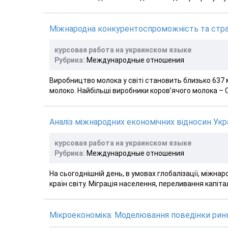
Міжнародна конкурентоспроможність та страте
курсовая работа на украинском языке
Рубрика:
Международные отношения
Виробництво молока у світі становить близько 637 мі
молоко. Найбільші виробники коров’ячого молока – США
Аналіз міжнародних економічних відносин Укра
курсовая работа на украинском языке
Рубрика:
Международные отношения
На сьогоднішній день, в умовах глобалізації, міжна
країн світу. Міграція населення, переливання капіталу,
Мікроекономіка: Моделювання поведінки ринк