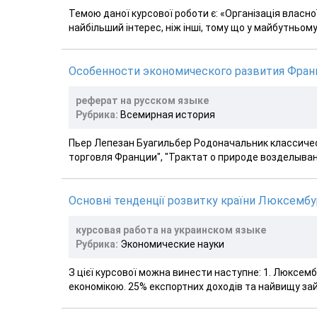
Темою даної курсової роботи є: «Організація власної
найбільший інтерес, ніж інші, тому що у майбутньому
Особенности экономического развития Франц
реферат на русском языке
Рубрика:
Всемирная история
Пьер Лепезан Буагильбер Родоначальник классичес
торговля Франции", "Трактат о природе возделывания
Основні тенденції розвитку країни Люксембу
курсовая работа на украинском языке
Рубрика:
Экономические науки
З цієї курсової можна винести наступне: 1. Люксемб
економікою. 25% експортних доходів та найвищу зайн