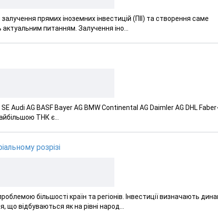
 залучення прямих іноземних інвестицій (ПІІ) та створення саме
 актуальним питанням. Залучення іно...
z SE Audi AG BASF Bayer AG BMW Continental AG Daimler AG DHL Faber
айбільшою ТНК є...
іальному розрізі
облемою більшості країн та регіонів. Інвестиції визначають дина
 що відбуваються як на рівні народ...