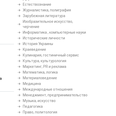
Естествознание
Журналистика, полиграфия
Зарубежная литература
Изобразительное искусство,
черчение
Информатика , компьютерные науки
Исторические личности
История Украины
Краеведение
Кулинария, гостиничный сервис
Культура, культурология
Маркетинг, PR и реклама
Математика, логика
Материаловедение
а
Медицина
Международные отношения
Менеджмент, предпринимательство
Музыка, искусство
Педагогика
Право, политология