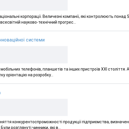
ціональні корпорації. Величезні компанії, які контролюють понад 
есвітній науково-технічний прогрес...
нноваційної системи
 мобільних телефонів, планшетів та інших пристроїв ХХІ століття. 
ку орієнтацію на розробку...
а
оняття конкурентоспроможності продукції підприємства, визначен
Були розглянуті чинники, які в...