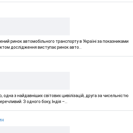
жений ринок автомобільного транспорту в Україні за показниками
ктом дослідження виступає ринок авто...
, одна з найдавніших світових цивілізацій, друга за чисельністю
речливий. З одного боку, Індія –...
ин