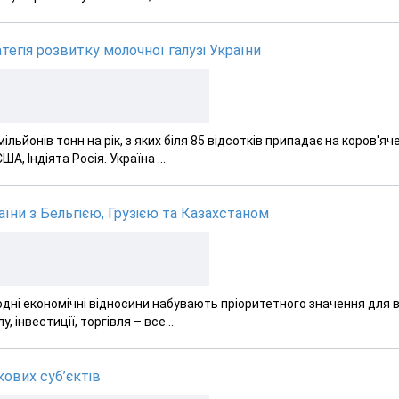
гія розвитку молочної галузі України
льйонів тонн на рік, з яких біля 85 відсотків припадає на коров'яч
, Індіята Росія. Україна ...
їни з Бельгією, Грузією та Казахстаном
родні економічні відносини набувають пріоритетного значення для в
 інвестиції, торгівля – все...
ових суб’єктів