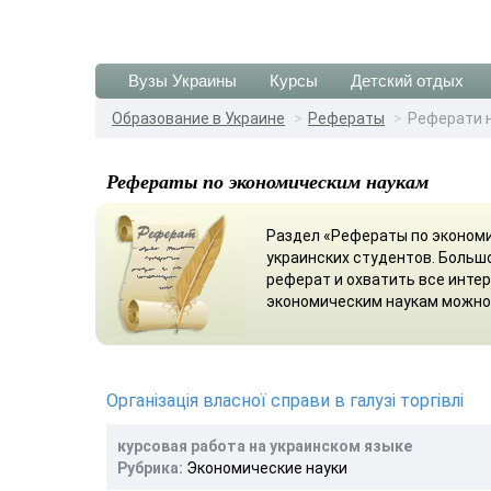
Вузы Украины
Курсы
Детский отдых
Образование в Украине
Рефераты
Реферати н
Рефераты по экономическим наукам
Раздел «Рефераты по экономи
украинских студентов. Больш
реферат и охватить все инте
экономическим наукам можно 
Організація власної справи в галузі торгівлі
курсовая работа на украинском языке
Рубрика:
Экономические науки