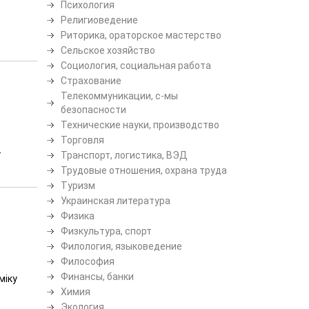
Психология
Религиоведение
Риторика, ораторское мастерство
Сельское хозяйство
Социология, социальная работа
Страхование
Телекоммуникации, с-мы
безопасности
Технические науки, производство
Торговля
-
Транспорт, логистика, ВЭД
Трудовые отношения, охрана труда
Туризм
Украинская литература
Физика
Физкультура, спорт
Филология, языковедение
Философия
Финансы, банки
міку
Химия
Экология