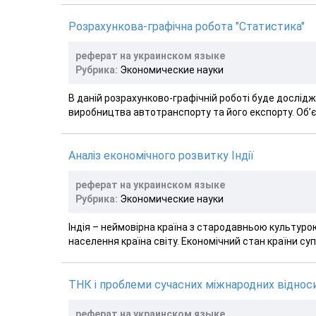
Розрахункова-графічна робота "Статистика"
реферат на украинском языке
Рубрика:
Экономические науки
В даній розрахунково-графічній роботі буде дослід
виробництва автотранспорту та його експорту. Об’є
Аналіз економічного розвитку Індії
реферат на украинском языке
Рубрика:
Экономические науки
Індія – неймовірна країна з стародавньою культурою
населення країна світу. Економічний стан країни супе
ТНК і проблеми сучасних міжнародних віднос
реферат на украинском языке