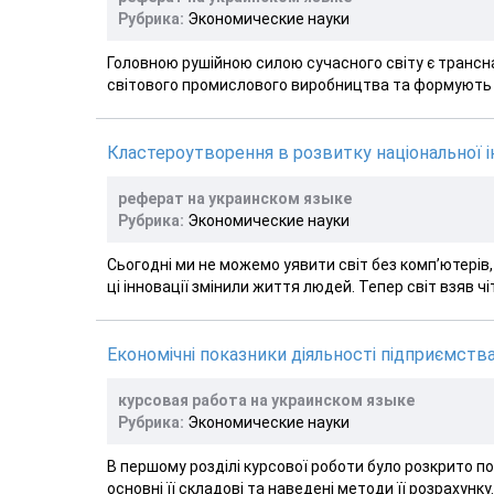
Рубрика:
Экономические науки
Головною рушійною силою сучасного світу є трансна
світового промислового виробництва та формують вс
Кластероутворення в розвитку національної і
реферат на украинском языке
Рубрика:
Экономические науки
Сьогодні ми не можемо уявити світ без комп’ютерів,
ці інновації змінили життя людей. Тепер світ взяв чіт
Економічні показники діяльності підприємств
курсовая работа на украинском языке
Рубрика:
Экономические науки
В першому розділі курсової роботи було розкрито п
основні її складові та наведені методи її розрахунку. 