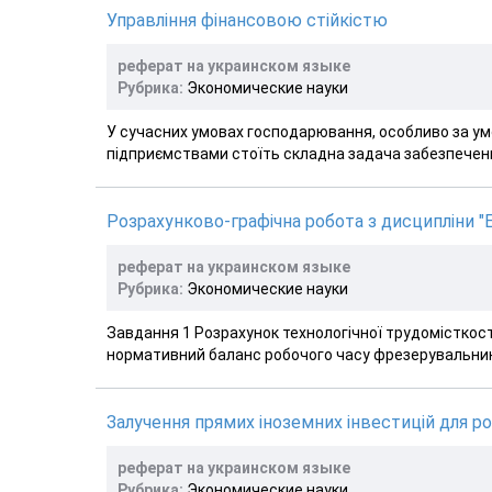
Управління фінансовою стійкістю
реферат на украинском языке
Рубрика:
Экономические науки
У сучасних умовах господарювання, особливо за умо
підприємствами стоїть складна задача забезпечення
Розрахунково-графічна робота з дисципліни "Е
реферат на украинском языке
Рубрика:
Экономические науки
Завдання 1 Розрахунок технологічної трудомісткост
нормативний баланс робочого часу фрезерувальника 
Залучення прямих іноземних інвестицій для р
реферат на украинском языке
Рубрика:
Экономические науки