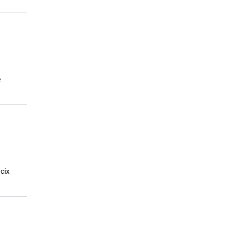
е
сіх