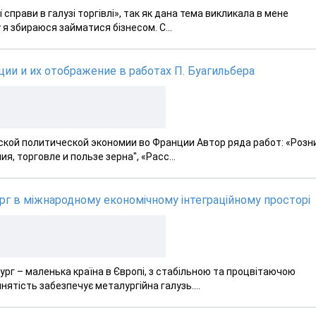
 справи в галузі торгівлі», так як дана тема викликала в мене
 я збираюся займатися бізнесом. С...
ии и их отображение в работах П. Буагильбера
кой политической экономии во Франции Автор ряда работ: «Розн
, торговле и пользе зерна", «Расс...
рг в міжнародному економічному інтеграційному просторі
ург – маленька країна в Європі, з стабільною та процвітаючою
ятість забезпечує металургійна галузь....