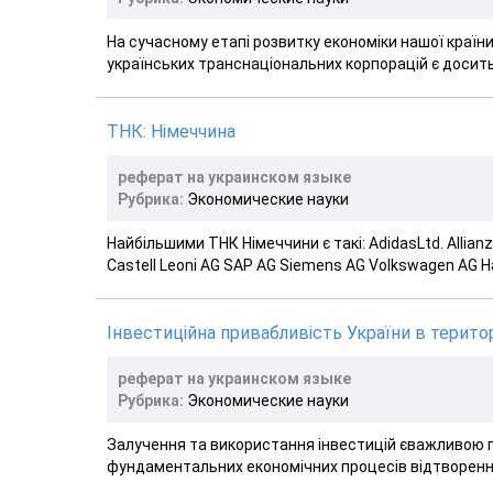
На сучасному етапі розвитку економіки нашої країни
українських транснаціональних корпорацій є досить
ТНК: Німеччина
реферат на украинском языке
Рубрика:
Экономические науки
Найбільшими ТНК Німеччини є такі: AdidasLtd. Allian
Castell Leoni AG SAP AG Siemens AG Volkswagen AG Н
Інвестиційна привабливість України в територ
реферат на украинском языке
Рубрика:
Экономические науки
Залучення та використання інвестицій єважливою пр
фундаментальних економічних процесів відтворення,