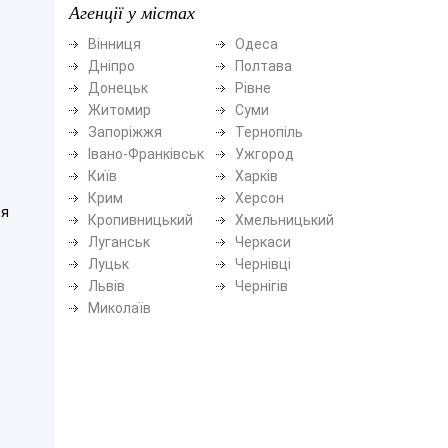
Агенції у містах
Вінниця
Одеса
Дніпро
Полтава
Донецьк
Рівне
Житомир
Суми
Запоріжжя
Тернопіль
Івано-Франківськ
Ужгород
Київ
Харків
Крим
Херсон
ся
Кропивницький
Хмельницький
Луганськ
Черкаси
Луцьк
Чернівці
Львів
Чернігів
Миколаїв