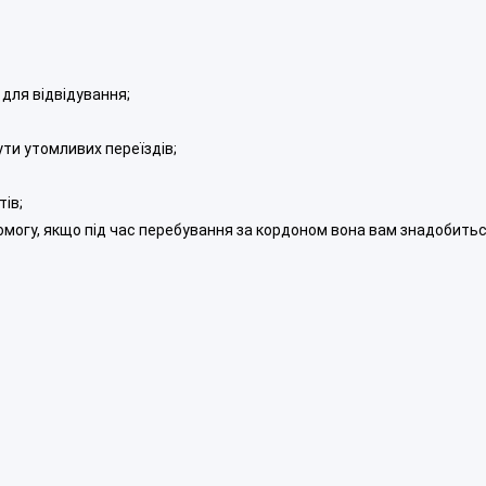
для відвідування;
ти утомливих переїздів;
ів;
помогу, якщо під час перебування за кордоном вона вам знадобить