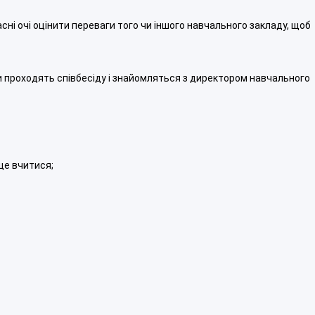
асні очі оцінити переваги того чи іншого навчального закладу, щоб
нти проходять співбесіду і знайомляться з директором навчального
аще вчитися;