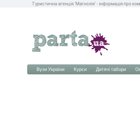
Туристична агенція 'Магнолія' - інформація про ко
Вузи України
Курси
Дитячі табори
О