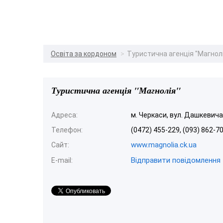
Освіта за кордоном
Туристична агенція "Магнол
Туристична агенція "Магнолія"
Адреса:
м. Черкаси, вул. Дашкевича 
Телефон:
(0472) 455-229, (093) 862-7
www.magnolia.ck.ua
Сайт:
Відправити повідомлення
E-mail: