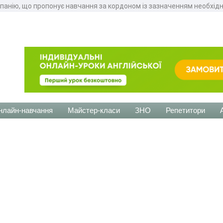
мпанію, що пропонує навчання за кордоном із зазначенням необхідн
нлайн-навчання
Майстер-класи
ЗНО
Репетитори