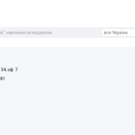
ія": навчання за кордоном
34, оф. 7
081