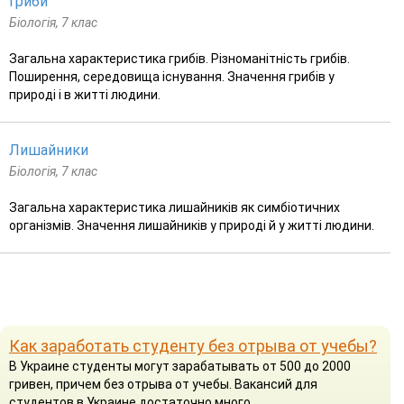
Гриби
Біологія, 7 клас
Загальна характеристика грибів. Різноманітність грибів.
Поширення, середовища існування. Значення грибів у
природі і в житті людини.
Лишайники
Біологія, 7 клас
Загальна характеристика лишайників як симбіотичних
організмів. Значення лишайників у природі й у житті людини.
Как заработать студенту без отрыва от учебы?
В Украине студенты могут зарабатывать от 500 до 2000
гривен, причем без отрыва от учебы. Вакансий для
студентов в Украине достаточно много.