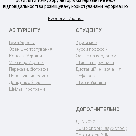
розділяти точку зору авторів матеріалів і не несе
відповідальності за розміщувану користувачами інформацію.
Биология 7 класс
АБІТУРІЄНТУ
СТУДЕНТУ
Вузи України
Курси мов
Зовнішнє тестування
Курси професій
Коледжі України
Освіта за кордоном
Училища України
Шкільні підручники
Перекази, біографії
Дистанційне навчання
Позашкільна освіта
Реферати
Довідник абітурієнта
Школи України
Шкільні програми
ДОПОЛНИТЕЛЬНО
ДПА-2022
BUKI School (EasySchool)
Репетитори BUKI