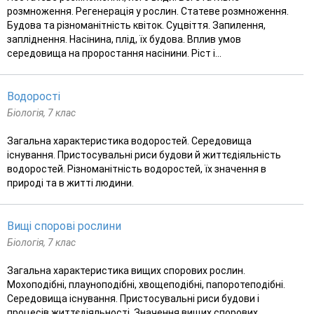
розмноження. Регенерація у рослин. Статеве розмноження.
Будова та різноманітність квіток. Суцвіття. Запилення,
запліднення. Насінина, плід, їх будова. Вплив умов
середовища на проростання насінини. Ріст і...
Водорості
Біологія, 7 клас
Загальна характеристика водоростей. Середовища
існування. Пристосувальні риси будови й життєдіяльність
водоростей. Різноманітність водоростей, їх значення в
природі та в житті людини.
Вищі спорові рослини
Біологія, 7 клас
Загальна характеристика вищих спорових рослин.
Мохоподібні, плауноподібні, хвощеподібні, папоротеподібні.
Середовища існування. Пристосувальні риси будови і
процесів життєдiяльності. Значення вищих спорових