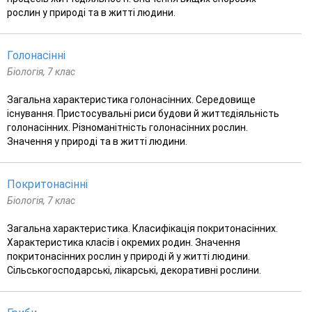
рослин у природі та в житті людини.
Голонасінні
Біологія, 7 клас
Загальна характеристика голонасінних. Середовище
існування. Пристосувальні риси будови й життєдіяльність
голонасінних. Різноманітність голонасінних рослин.
Значення у природі та в житті людини.
Покритонасінні
Біологія, 7 клас
Загальна характеристика. Класифiкація покритонасінних.
Характеристика класів і окремих родин. Значення
покритонасінних рослин у природі й у житті людини.
Сільськогосподарські, лікарські, декоративні рослини.